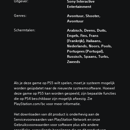
Uitgever:
Sony Interactive
Entertainment
Genres:
Avontuur, Shooter,
Avontuur
Schermtalen:
Arabisch, Deens, Duits,
Engels, Fins, Frans
(Frankrijk), Italiaans,
Nederlands, Noors, Pools,
Portugees (Portugal),
Russisch, Spaans, Turks,
Zweeds
Als je deze game op PS5 wilt spelen, moet je systeem mogelijk 
worden geüpdatet naar de nieuwste systeemsoftware. Hoewel 
deze game op PS5 kan worden gespeeld, zijn bepaalde functies 
die op PS4 beschikbaar zijn mogelijk afwezig. Zie 
PlayStation.com/bc voor meer informatie.
Het downloaden van dit product is onderhevig aan de 
Servicevoorwaarden van PlayStation Network en onze 
Gebruiksvoorwaarden voor software plus alle andere 
specifieke, aanvullende bepalingen die op dit product van 