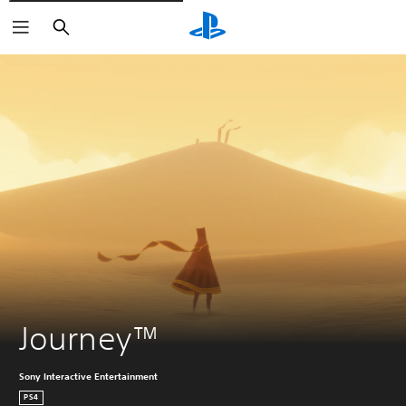
Zoeken
Journey™
Sony Interactive Entertainment
PS4