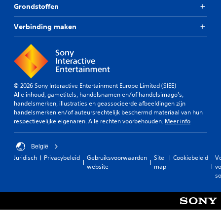
Grondstoffen
Verbinding maken
© 2026 Sony Interactive Entertainment Europe Limited (SIEE)
Alle inhoud, gametitels, handelsnamen en/of handelsimago's,
handelsmerken, illustraties en geassocieerde afbeeldingen zijn
handelsmerken en/of auteursrechtelijk beschermd materiaal van hun
respectievelijke eigenaren. Alle rechten voorbehouden.
Meer info
België
Juridisch
Privacybeleid
Gebruiksvoorwaarden
Site
Cookiebeleid
V
website
map
vo
so