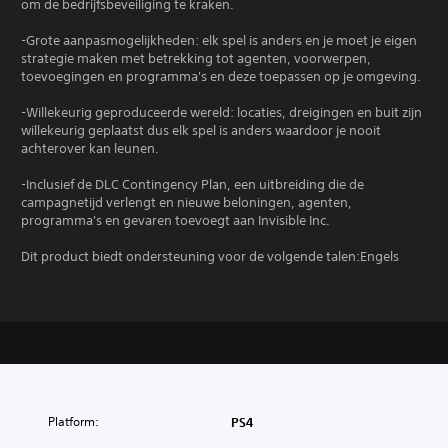
om de bedrijfsbeveiliging te kraken.
-Grote aanpasmogelijkheden: elk spel is anders en je moet je eigen
strategie maken met betrekking tot agenten, voorwerpen,
toevoegingen en programma's en deze toepassen op je omgeving.
-Willekeurig geproduceerde wereld: locaties, dreigingen en buit zijn
willekeurig geplaatst dus elk spel is anders waardoor je nooit
achterover kan leunen.
-Inclusief de DLC Contingency Plan, een uitbreiding die de
campagnetijd verlengt en nieuwe beloningen, agenten,
programma's en gevaren toevoegt aan Invisible Inc.
Dit product biedt ondersteuning voor de volgende talen:Engels
Platform:
PS4