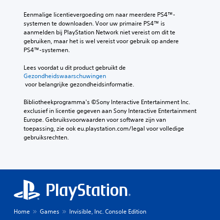
Eenmalige licentievergoeding om naar meerdere PS4™-
systemen te downloaden. Voor uw primaire PS4™ is 
aanmelden bij PlayStation Network niet vereist om dit te 
gebruiken, maar het is wel vereist voor gebruik op andere 
PS4™-systemen.
Lees voordat u dit product gebruikt de 
Gezondheidswaarschuwingen
 voor belangrijke gezondheidsinformatie.
Bibliotheekprogramma's ©Sony Interactive Entertainment Inc. 
exclusief in licentie gegeven aan Sony Interactive Entertainment 
Europe. Gebruiksvoorwaarden voor software zijn van 
toepassing, zie ook eu.playstation.com/legal voor volledige 
gebruiksrechten.
Home
Games
Invisible, Inc. Console Edition