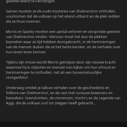
geliefde eiland te vernietigen.
Samen moeten ze de oude mysteries van Shelmerston onthullen,
voorkomen dat de vulkaan op het eiland uitbarst en de plek redden
die ze thuis noemen.
Morris en Sparky moeten een aantal verloren en verspreide geesten
van Shelmerston vinden. Hiervoor moet het duo de plekken
bezoeken waar ze tijd hebben doorgebracht, in de herinneringen
van de mensen duiken die ze het beste kenden, en de verhalen over
hun leven leren kennen.
Tijdens zijn missie wordt Morris geholpen door zijn nieuwe kracht
waarmee hij in objecten en mensen kan kijken om hun inhoud en
herinneringen te onthullen, net als een bovennatuurlijke
röntgenfoto!
Onderweg ontdek je talloze verhalen over de geschiedenis en
folklore van Shelmerston, en de cast met curieuze bewoners en
bezoekers: toeristvinken, de vismensen, morlo's en de Legende van
Aggi, die de vulkaan ooit tot zwijgen heeft gebracht...