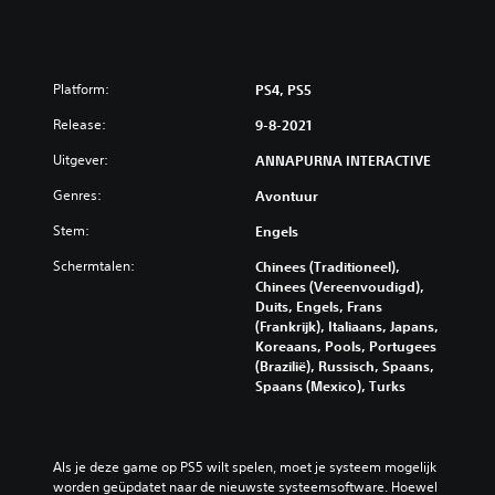
Platform:
PS4, PS5
Release:
9-8-2021
Uitgever:
ANNAPURNA INTERACTIVE
Genres:
Avontuur
Stem:
Engels
Schermtalen:
Chinees (Traditioneel),
Chinees (Vereenvoudigd),
Duits, Engels, Frans
(Frankrijk), Italiaans, Japans,
Koreaans, Pools, Portugees
(Brazilië), Russisch, Spaans,
Spaans (Mexico), Turks
Als je deze game op PS5 wilt spelen, moet je systeem mogelijk 
worden geüpdatet naar de nieuwste systeemsoftware. Hoewel 