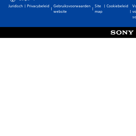
Juridisch
Privacybeleid
Gebruiksvoorwaarden
Site
Cookiebeleid
V
website
map
vo
so