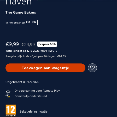
Haven
The Game Bakers
Verkrijgbaar op
PS5
PS4
€9,99
€24,99
Bespaar 60%
Korting ten opzichte van de oorspronkelijke prijs van €2
Actie eindigt op 12-8-2026 10:59 PM UTC
Laagste prijs in de afgelopen 30 dagen: €24,99
Toevoegen aan wagentje
Uitgebracht 03/12/2020
Ondersteuning voor Remote Play
Gamehulp ondersteund
Seksuele insinuatie