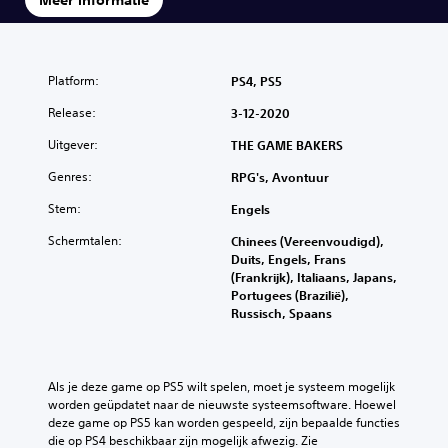
Meer informatie
Platform:
PS4, PS5
Release:
3-12-2020
Uitgever:
THE GAME BAKERS
Genres:
RPG's, Avontuur
Stem:
Engels
Schermtalen:
Chinees (Vereenvoudigd),
Duits, Engels, Frans
(Frankrijk), Italiaans, Japans,
Portugees (Brazilië),
Russisch, Spaans
Als je deze game op PS5 wilt spelen, moet je systeem mogelijk 
worden geüpdatet naar de nieuwste systeemsoftware. Hoewel 
deze game op PS5 kan worden gespeeld, zijn bepaalde functies 
die op PS4 beschikbaar zijn mogelijk afwezig. Zie 