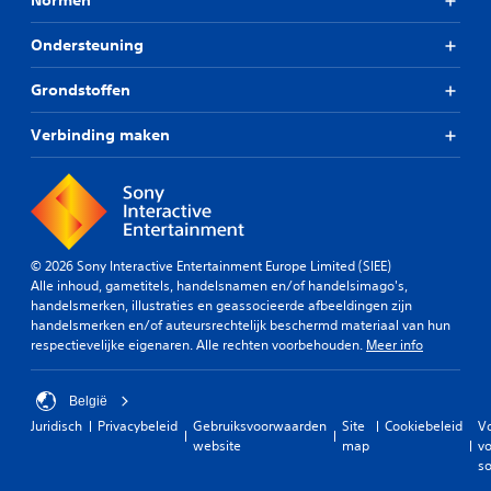
Normen
Ondersteuning
Grondstoffen
Verbinding maken
© 2026 Sony Interactive Entertainment Europe Limited (SIEE)
Alle inhoud, gametitels, handelsnamen en/of handelsimago's,
handelsmerken, illustraties en geassocieerde afbeeldingen zijn
handelsmerken en/of auteursrechtelijk beschermd materiaal van hun
respectievelijke eigenaren. Alle rechten voorbehouden.
Meer info
België
Juridisch
Privacybeleid
Gebruiksvoorwaarden
Site
Cookiebeleid
V
website
map
vo
so