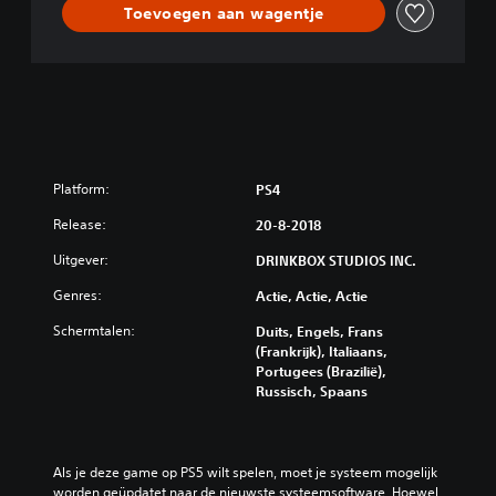
Toevoegen aan wagentje
Platform:
PS4
Release:
20-8-2018
Uitgever:
DRINKBOX STUDIOS INC.
Genres:
Actie, Actie, Actie
Schermtalen:
Duits, Engels, Frans
(Frankrijk), Italiaans,
Portugees (Brazilië),
Russisch, Spaans
Als je deze game op PS5 wilt spelen, moet je systeem mogelijk 
worden geüpdatet naar de nieuwste systeemsoftware. Hoewel 