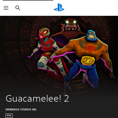
Zoeken
Guacamelee! 2
DRINKBOX STUDIOS INC.
PS4