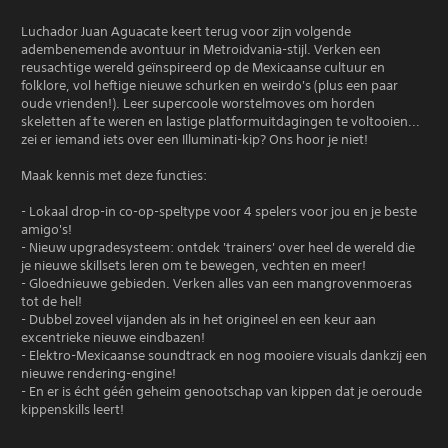
Luchador Juan Aguacate keert terug voor zijn volgende
adembenemende avontuur in Metroidvania-stijl. Verken een
reusachtige wereld geïnspireerd op de Mexicaanse cultuur en
folklore, vol heftige nieuwe schurken en weirdo's (plus een paar
oude vrienden!). Leer supercoole worstelmoves om horden
skeletten af te weren en lastige platformuitdagingen te voltooien...
zei er iemand iets over een Illuminati-kip? Ons hoor je niet!
Maak kennis met deze functies:
- Lokaal drop-in co-op-speltype voor 4 spelers voor jou en je beste
amigo's!
- Nieuw upgradesysteem: ontdek 'trainers' over heel de wereld die
je nieuwe skillsets leren om te bewegen, vechten en meer!
- Gloednieuwe gebieden. Verken alles van een mangrovenmoeras
tot de hel!
- Dubbel zoveel vijanden als in het origineel en een keur aan
excentrieke nieuwe eindbazen!
- Elektro-Mexicaanse soundtrack en nog mooiere visuals dankzij een
nieuwe rendering-engine!
- En er is écht géén geheim genootschap van kippen dat je oeroude
kippenskills leert!