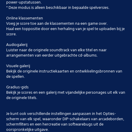
power-upstatussen.
* Deze modus is alleen beschikbaar in bepaalde spelversies.
Online klassementen
Voeg je score toe aan de klassementen na een game over.
Haal een toppositie door een herhaling van je spel te uploaden bij je
score.
Audiogalerij
Luister naar de originele soundtrack van elke titel en naar
arrangementen van eerder uitgebrachte cd-albums.
Visuele galerij
Bekijk de originele instructiekaarten en ontwikkelingsbronnen van
de spellen.
Gradius-gids
Bekijk je scores en een galerij met vijandelijke personages uit elk van
de originele titels.
Je kunt ook verschillende instellingen aanpassen in het Opties-
scherm van elk spel, waaronder DIP-schakelaars van arcadeborden,
schermfilters en een hercreatie van softwarebugs uit de
oorspronkelijke uitgave.