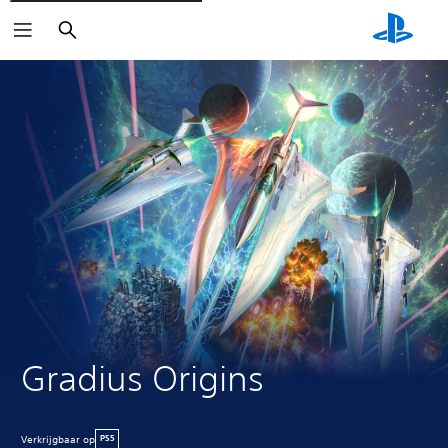
Zoeken
Gradius Origins
Verkrijgbaar op
PS5