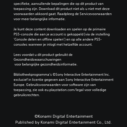
o
specifieke, aanvullende bepalingen die op dit product van 
toepassing zijn. Download dit product niet als u niet met deze 
e
voorwaarden akkoord gaat. Raadpleeg de Servicevoorwaarden 
w
voor meer belangrijke informatie.
i
j
Je kunt deze content downloaden en spelen op de primaire 
z
PS5-console die aan je account is gekoppeld (via de instelling 
e
'Console delen en offline spelen') en op alle andere PS5-
n
consoles wanneer je inlogt met hetzelfde account.
(
s
Lees voordat u dit product gebruikt de 
Gezondheidswaarschuwingen
t
 voor belangrijke gezondheidsinformatie.
a
n
Bibliotheekprogramma's ©Sony Interactive Entertainment Inc. 
d
exclusief in licentie gegeven aan Sony Interactive Entertainment 
a
Europe. Gebruiksvoorwaarden voor software zijn van 
a
toepassing, zie ook eu.playstation.com/legal voor volledige 
r
gebruiksrechten.
d
)
J
©Konami Digital Entertainment
e
Published by Konami Digital Entertainment Co., Ltd.
k