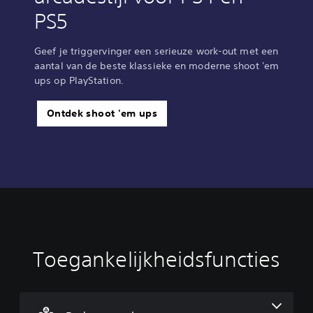
PS5
Geef je triggervinger een serieuze work-out met een
aantal van de beste klassieke en moderne shoot 'em
ups op PlayStation.
Ontdek shoot 'em ups
Toegankelijkheidsfuncties
B
e
d
i