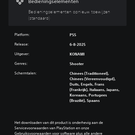
e
Bedieningselementen
n
Bedieningselementen opnieuw toewijzen
i
(standaard)
n
g
s
Platform:
PS5
e
l
Release:
6-8-2025
e
Uitgever:
m
KONAMI
e
Genres:
Shooter
n
t
Schermtalen:
Chinees (Traditioneel),
e
Chinees (Vereenvoudigd),
n
Duits, Engels, Frans
(Frankrijk), Italiaans, Japans,
o
Koreaans, Portugees
p
(Brazilië), Spaans
n
i
e
u
Het downloaden van dit product is onderhevig aan de 
w
Servicevoorwaarden van PlayStation en onze 
t
Gebruiksvoorwaarden voor software plus alle andere 