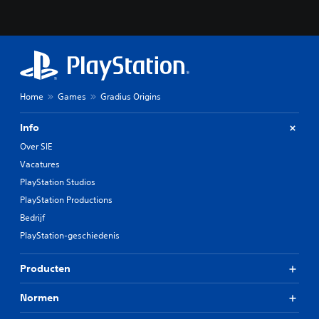
u
n
t
d
e
b
e
d
Home
Games
Gradius Origins
i
e
Info
n
i
Over SIE
n
Vacatures
g
s
PlayStation Studios
e
PlayStation Productions
l
Bedrijf
e
m
PlayStation-geschiedenis
e
n
Producten
t
e
n
Normen
a