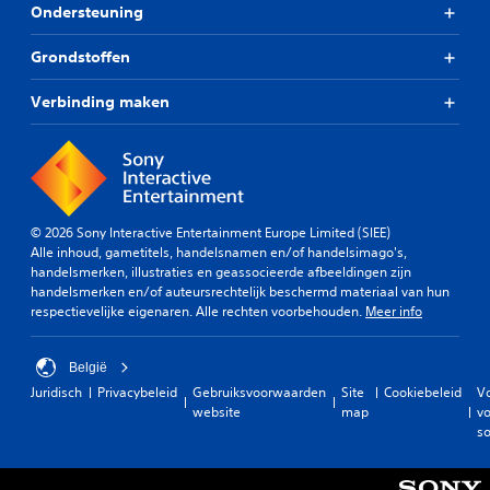
a
Ondersteuning
n
p
Grondstoffen
a
s
Verbinding maken
s
e
n
n
a
a
r
© 2026 Sony Interactive Entertainment Europe Limited (SIEE)
e
Alle inhoud, gametitels, handelsnamen en/of handelsimago's,
e
handelsmerken, illustraties en geassocieerde afbeeldingen zijn
n
handelsmerken en/of auteursrechtelijk beschermd materiaal van hun
a
respectievelijke eigenaren. Alle rechten voorbehouden.
Meer info
n
d
e
België
r
Juridisch
Privacybeleid
Gebruiksvoorwaarden
Site
Cookiebeleid
V
e
website
map
vo
v
so
o
o
r