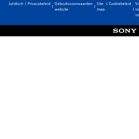
Juridisch
Privacybeleid
Gebruiksvoorwaarden
Site
Cookiebeleid
V
website
map
vo
so