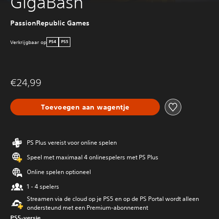
GigaBash
PassionRepublic Games
Verkrijgbaar op
PS4
PS5
€24,99
Toevoegen aan wagentje
PS Plus vereist voor online spelen
Speel met maximaal 4 onlinespelers met PS Plus
Online spelen optioneel
1 - 4 spelers
Streamen via de cloud op je PS5 en op de PS Portal wordt alleen
ondersteund met een Premium-abonnement
PS5-versie