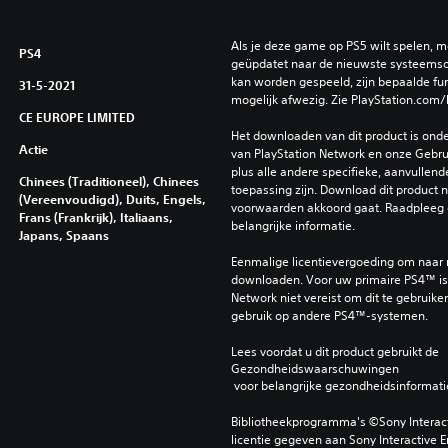
Als je deze game op PS5 wilt spelen, m
PS4
geüpdatet naar de nieuwste systeemso
kan worden gespeeld, zijn bepaalde func
31-5-2021
mogelijk afwezig. Zie PlayStation.com/
CE EUROPE LIMITED
Het downloaden van dit product is ond
Actie
van PlayStation Network en onze Gebru
plus alle andere specifieke, aanvullend
Chinees (Traditioneel), Chinees
toepassing zijn. Download dit product ni
(Vereenvoudigd), Duits, Engels,
voorwaarden akkoord gaat. Raadpleeg 
Frans (Frankrijk), Italiaans,
belangrijke informatie.
Japans, Spaans
Eenmalige licentievergoeding om naar
downloaden. Voor uw primaire PS4™ is 
Network niet vereist om dit te gebruiken
gebruik op andere PS4™-systemen.
Lees voordat u dit product gebruikt de 
Gezondheidswaarschuwingen
 voor belangrijke gezondheidsinformati
Bibliotheekprogramma's ©Sony Interactiv
licentie gegeven aan Sony Interactive E