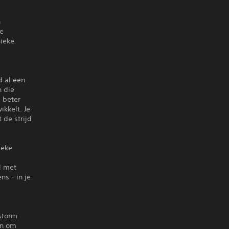
n
je
nieke
d al een
n die
g beter
ikkelt. Je
 de strijd
ieke
l met
s - in je
lstorm
en om