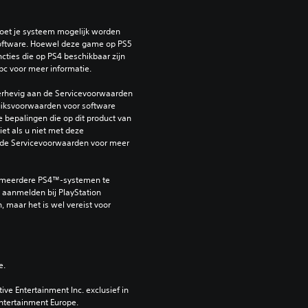
oet je systeem mogelijk worden 
ftware. Hoewel deze game op PS5 
ties die op PS4 beschikbaar zijn 
bc voor meer informatie.
erhevig aan de Servicevoorwaarden 
iksvoorwaarden voor software 
e bepalingen die op dit product van 
et als u niet met deze 
de Servicevoorwaarden voor meer 
 meerdere PS4™-systemen te 
aanmelden bij PlayStation 
, maar het is wel vereist voor 
e.
e Entertainment Inc. exclusief in 
ntertainment Europe. 