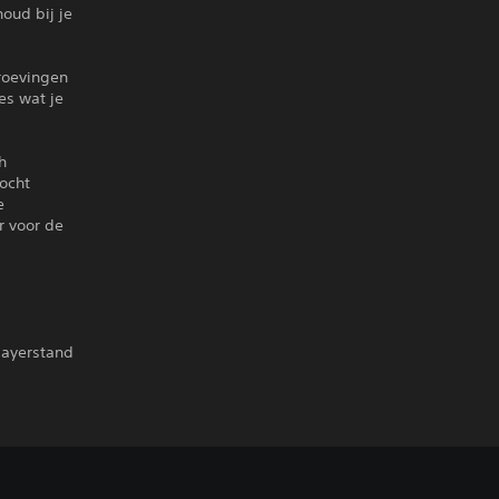
oud bij je
proevingen
es wat je
h
tocht
e
r voor de
layerstand