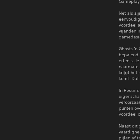
Gameplay
Net als zi
eenvoudig
voordeel a
vijanden 
gamedesign
Ghosts 'n 
bepalend 
erfenis. J
naarmate j
krijgt het
komt. Dat 
In Resurre
eigenschap
veroorzaa
punten ov
voordeel 
Naast dit 
vaardighe
pijlen af 