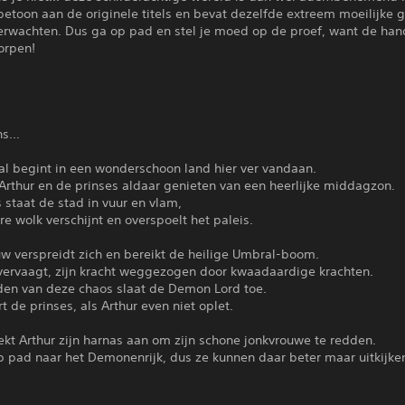
betoon aan de originele titels en bevat dezelfde extreem moeilijke
verwachten. Dus ga op pad en stel je moed op de proef, want de han
orpen!
s...
al begint in een wonderschoon land hier ver vandaan.
Arthur en de prinses aldaar genieten van een heerlijke middagzon.
 staat de stad in vuur en vlam,
e wolk verschijnt en overspoelt het paleis.
w verspreidt zich en bereikt de heilige Umbral-boom.
 vervaagt, zijn kracht weggezogen door kwaadaardige krachten.
den van deze chaos slaat de Demon Lord toe.
rt de prinses, als Arthur even niet oplet.
ekt Arthur zijn harnas aan om zijn schone jonkvrouwe te redden.
p pad naar het Demonenrijk, dus ze kunnen daar beter maar uitkijke