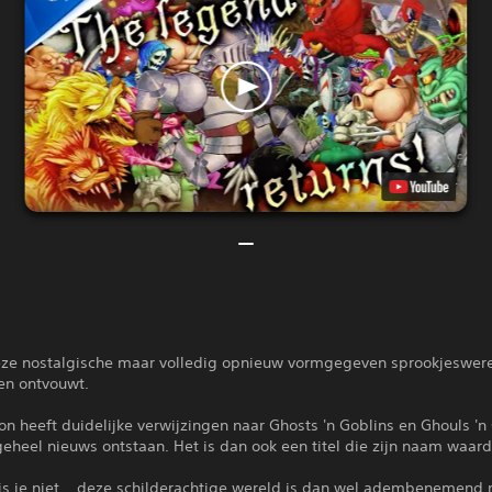
eze nostalgische maar volledig opnieuw vormgegeven sprookjeswere
en ontvouwt.
on heeft duidelijke verwijzingen naar Ghosts 'n Goblins en Ghouls 'n
geheel nieuws ontstaan. Het is dan ook een titel die zijn naam waardi
is je niet... deze schilderachtige wereld is dan wel adembenemend