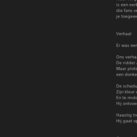
is een eer
die fans 
je toegew
Verhaal
Er was een
Ons verha
De ridder 
Maar plots
een donker
De schadu
Zijn kleur
En te mid
Hij ontvoe
Haastig tr
Hij gaat o