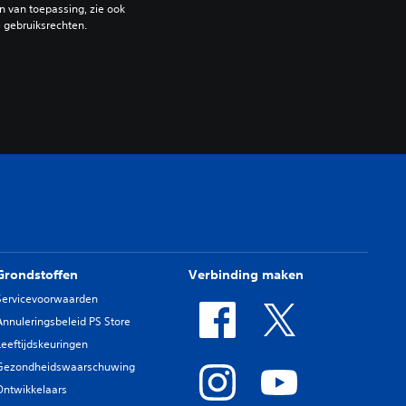
 van toepassing, zie ook 
e gebruiksrechten.
Grondstoffen
Verbinding maken
Servicevoorwaarden
Annuleringsbeleid PS Store
Leeftijdskeuringen
Gezondheidswaarschuwing
Ontwikkelaars