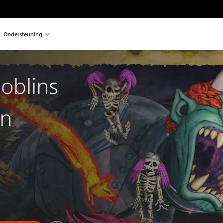
Ondersteuning
oblins
on