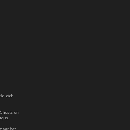
ld zich
 Ghosts en
g is.
 maar het