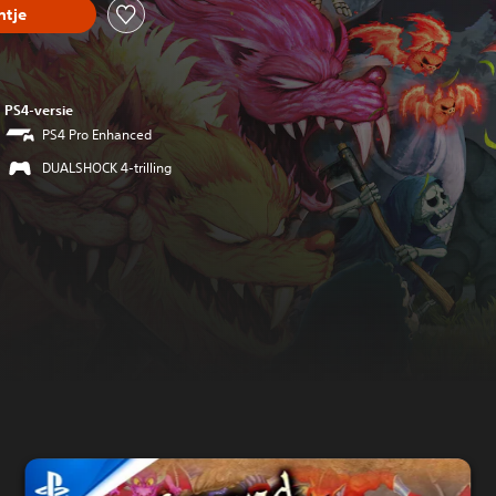
tje
PS4-versie
PS4 Pro Enhanced
DUALSHOCK 4-trilling