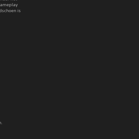
 gameplay
dschoen is
n.