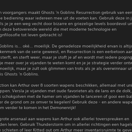
jn voorgangers maakt Ghosts 'n Goblins Resurrection gebruik van ee
e bediening waar iedereen mee uit de voeten kan. Gebruik deze in 
ls je je een weg vecht door bizarre en griezelige levels boordevol u
in deze betoverende wereld die met moderne technologie en
filosofie tot leven gebracht is!
Goblins is... oké... moeilijk. De genadeloze moeilijkheid ervan is altij
kenmerk van de serie geweest, en Resurrection is een eerbetoon aa
e sterft, en sterft weer, maar je stoft je af en wordt met iedere pogin
e meer over je vijanden te weten komt en je je strategie verder ontw
 moeilijk, maar je zult ook glimmen van trots als je als overwinnaar uit
is Ghosts 'n Goblins.
ction kan Arthur over 8 soorten wapens beschikken, allemaal met un
pen. Versla je vijanden met oude favorieten als de lans en de dolk,
k schokgolven met de hamer om vijanden te lanceren of gooi een ba
er de grond om ze omver te kegelen! Gebruik deze - en andere wapen
om verder te komen in het Demonenrijk!
grote arsenaal aan wapens kan Arthur ook allerlei toverspreuken en
den leren. Gebruik Thunderstorm om in allerlei richtingen een hage
te schieten of leer Kitted out om Arthur meer inventarisruimte te gev