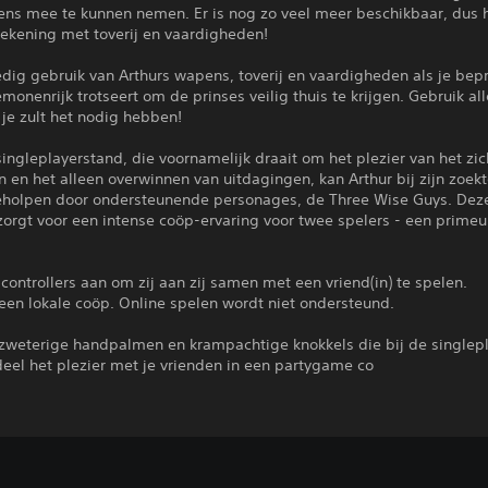
ens mee te kunnen nemen. Er is nog zo veel meer beschikbaar, dus h
rekening met toverij en vaardigheden!
edig gebruik van Arthurs wapens, toverij en vaardigheden als je be
monenrijk trotseert om de prinses veilig thuis te krijgen. Gebruik all
, je zult het nodig hebben!
ingleplayerstand, die voornamelijk draait om het plezier van het zic
n en het alleen overwinnen van uitdagingen, kan Arthur bij zijn zoek
holpen door ondersteunende personages, de Three Wise Guys. Dez
 zorgt voor een intense coöp-ervaring voor twee spelers - een primeu
 controllers aan om zij aan zij samen met een vriend(in) te spelen.
leen lokale coöp. Online spelen wordt niet ondersteund.
 zweterige handpalmen en krampachtige knokkels die bij de singlep
deel het plezier met je vrienden in een partygame co