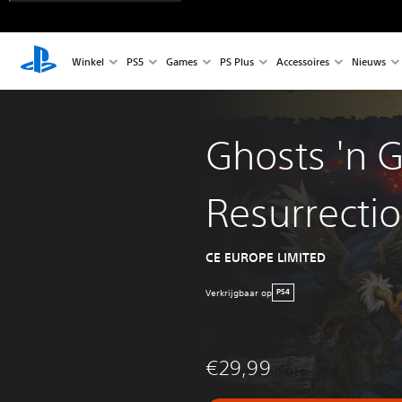
Winkel
PS5
Games
PS Plus
Accessoires
Nieuws
Ghosts 'n G
Resurrecti
CE EUROPE LIMITED
Verkrijgbaar op
PS4
€29,99