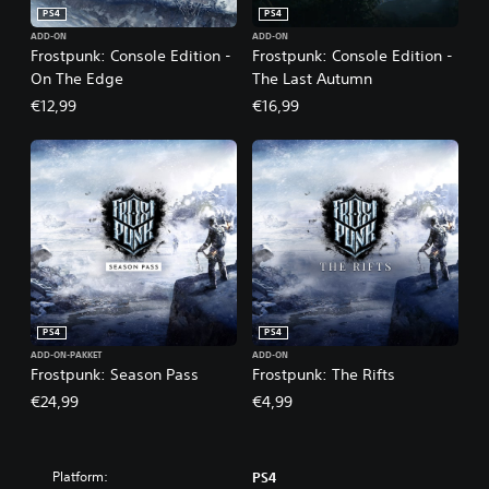
PS4
PS4
ADD-ON
ADD-ON
Frostpunk: Console Edition -
Frostpunk: Console Edition -
On The Edge
The Last Autumn
€12,99
€16,99
PS4
PS4
ADD-ON-PAKKET
ADD-ON
Frostpunk: Season Pass
Frostpunk: The Rifts
€24,99
€4,99
Platform:
PS4