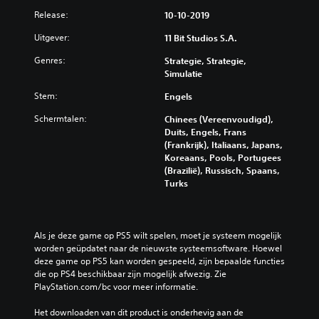
Release:
10-10-2019
Uitgever:
11 Bit Studios S.A.
Genres:
Strategie, Strategie,
Simulatie
Stem:
Engels
Schermtalen:
Chinees (Vereenvoudigd),
Duits, Engels, Frans
(Frankrijk), Italiaans, Japans,
Koreaans, Pools, Portugees
(Brazilië), Russisch, Spaans,
Turks
Als je deze game op PS5 wilt spelen, moet je systeem mogelijk 
worden geüpdatet naar de nieuwste systeemsoftware. Hoewel 
deze game op PS5 kan worden gespeeld, zijn bepaalde functies 
die op PS4 beschikbaar zijn mogelijk afwezig. Zie 
PlayStation.com/bc voor meer informatie.
Het downloaden van dit product is onderhevig aan de 