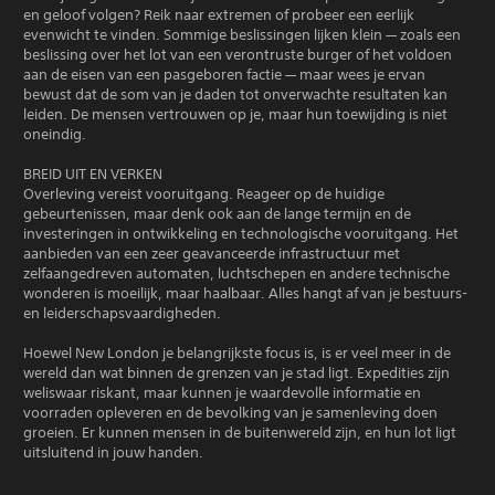
en geloof volgen? Reik naar extremen of probeer een eerlijk
evenwicht te vinden. Sommige beslissingen lijken klein — zoals een
beslissing over het lot van een verontruste burger of het voldoen
aan de eisen van een pasgeboren factie — maar wees je ervan
bewust dat de som van je daden tot onverwachte resultaten kan
leiden. De mensen vertrouwen op je, maar hun toewijding is niet
oneindig.
BREID UIT EN VERKEN
Overleving vereist vooruitgang. Reageer op de huidige
gebeurtenissen, maar denk ook aan de lange termijn en de
investeringen in ontwikkeling en technologische vooruitgang. Het
aanbieden van een zeer geavanceerde infrastructuur met
zelfaangedreven automaten, luchtschepen en andere technische
wonderen is moeilijk, maar haalbaar. Alles hangt af van je bestuurs-
en leiderschapsvaardigheden.
Hoewel New London je belangrijkste focus is, is er veel meer in de
wereld dan wat binnen de grenzen van je stad ligt. Expedities zijn
weliswaar riskant, maar kunnen je waardevolle informatie en
voorraden opleveren en de bevolking van je samenleving doen
groeien. Er kunnen mensen in de buitenwereld zijn, en hun lot ligt
uitsluitend in jouw handen.