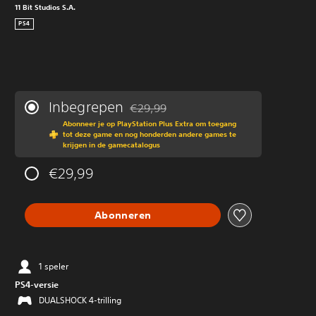
11 Bit Studios S.A.
PS4
Inbegrepen
€29,99
Korting ten opzichte van de oorspronkeli
Abonneer je op PlayStation Plus Extra om toegang
tot deze game en nog honderden andere games te
krijgen in de gamecatalogus
€29,99
Abonneren
1 speler
PS4-versie
DUALSHOCK 4-trilling