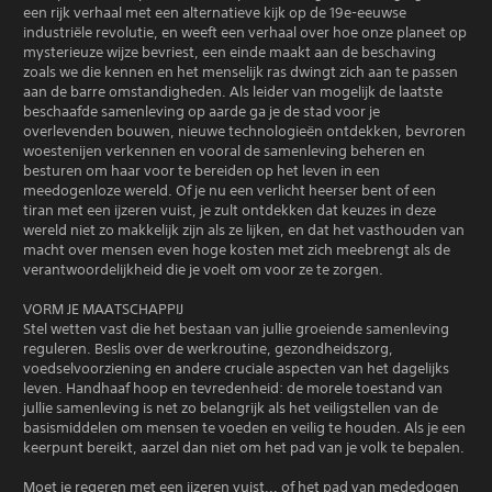
een rijk verhaal met een alternatieve kijk op de 19e-eeuwse
industriële revolutie, en weeft een verhaal over hoe onze planeet op
mysterieuze wijze bevriest, een einde maakt aan de beschaving
zoals we die kennen en het menselijk ras dwingt zich aan te passen
aan de barre omstandigheden. Als leider van mogelijk de laatste
beschaafde samenleving op aarde ga je de stad voor je
overlevenden bouwen, nieuwe technologieën ontdekken, bevroren
woestenijen verkennen en vooral de samenleving beheren en
besturen om haar voor te bereiden op het leven in een
meedogenloze wereld. Of je nu een verlicht heerser bent of een
tiran met een ijzeren vuist, je zult ontdekken dat keuzes in deze
wereld niet zo makkelijk zijn als ze lijken, en dat het vasthouden van
macht over mensen even hoge kosten met zich meebrengt als de
verantwoordelijkheid die je voelt om voor ze te zorgen.
VORM JE MAATSCHAPPIJ
Stel wetten vast die het bestaan van jullie groeiende samenleving
reguleren. Beslis over de werkroutine, gezondheidszorg,
voedselvoorziening en andere cruciale aspecten van het dagelijks
leven. Handhaaf hoop en tevredenheid: de morele toestand van
jullie samenleving is net zo belangrijk als het veiligstellen van de
basismiddelen om mensen te voeden en veilig te houden. Als je een
keerpunt bereikt, aarzel dan niet om het pad van je volk te bepalen.
Moet je regeren met een ijzeren vuist... of het pad van mededogen