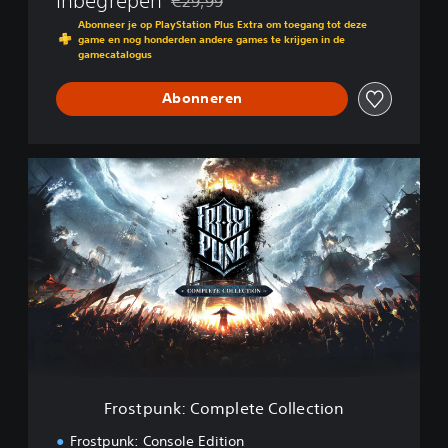
Inbegrepen
€29,99
Korting ten opzichte van de oorspronkelijk
e
Abonneer je op PlayStation Plus Extra om toegang tot deze
E
game en nog honderden andere games te krijgen in de
d
gamecatalogus
i
t
Abonneren
i
o
n
F
r
o
s
t
p
u
n
k
:
C
o
m
Frostpunk: Complete Collection
p
l
Frostpunk: Console Edition