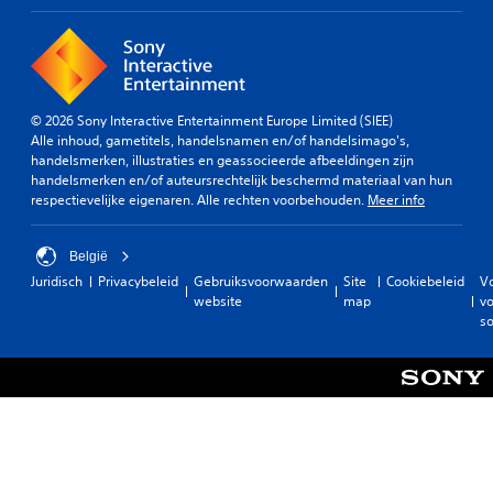
© 2026 Sony Interactive Entertainment Europe Limited (SIEE)
Alle inhoud, gametitels, handelsnamen en/of handelsimago's,
handelsmerken, illustraties en geassocieerde afbeeldingen zijn
handelsmerken en/of auteursrechtelijk beschermd materiaal van hun
respectievelijke eigenaren. Alle rechten voorbehouden.
Meer info
België
Juridisch
Privacybeleid
Gebruiksvoorwaarden
Site
Cookiebeleid
V
website
map
vo
so