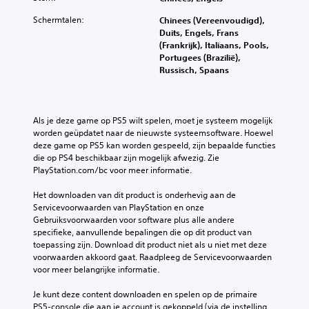
Schermtalen:
Chinees (Vereenvoudigd),
Duits, Engels, Frans
(Frankrijk), Italiaans, Pools,
Portugees (Brazilië),
Russisch, Spaans
Als je deze game op PS5 wilt spelen, moet je systeem mogelijk 
worden geüpdatet naar de nieuwste systeemsoftware. Hoewel 
deze game op PS5 kan worden gespeeld, zijn bepaalde functies 
die op PS4 beschikbaar zijn mogelijk afwezig. Zie 
PlayStation.com/bc voor meer informatie.
Het downloaden van dit product is onderhevig aan de 
Servicevoorwaarden van PlayStation en onze 
Gebruiksvoorwaarden voor software plus alle andere 
specifieke, aanvullende bepalingen die op dit product van 
toepassing zijn. Download dit product niet als u niet met deze 
voorwaarden akkoord gaat. Raadpleeg de Servicevoorwaarden 
voor meer belangrijke informatie.
Je kunt deze content downloaden en spelen op de primaire 
PS5-console die aan je account is gekoppeld (via de instelling 