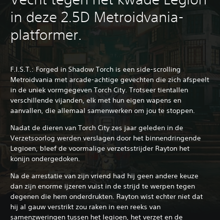
in deze 2.5D Metroidvania-
platformer.
F.I.S.T.: Forged in Shadow Torch is een side-scrolling
Metroidvania met arcade-achtige gevechten die zich afspeelt
in de uniek vormgegeven Torch City. Trotseer tientallen
verschillende vijanden, elk met hun eigen wapens en
aanvallen, die allemaal samenwerken om jou te stoppen.
Nadat de dieren van Torch City zes jaar geleden in de
Verzetsoorlog werden verslagen door het binnendringende
Legioen, bleef de voormalige verzetsstrijder Rayton het
konijn ondergedoken.
Na de arrestatie van zijn vriend had hij geen andere keuze
dan zijn enorme ijzeren vuist in de strijd te werpen tegen
degenen die hem onderdrukten. Rayton wist echter niet dat
hij al gauw verstrikt zou raken in een reeks van
samenzweringen tussen het legioen, het verzet en de