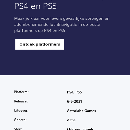
PS4 en PS5
Maak je klaar voor levensgevaarlijke sprongen en
adembenemende luchtnavigatie in de beste
platformers op PS4 en PS5.
Ontdek platformers
Platform:
PS4, PS5
Release:
6-9-2021
Uitgever:
Astrolabe Games
Genres:
Actie
Stem:
Chinees, Engels