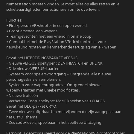
ruimtestation moeten vinden. Je moet alles op alles zetten en je
schietvaardigheden perfectioneren om te overleven.
Functies:
• First-person VR-shooter in een open wereld.
• Groot arsenaal aan wapens.
• Teamgevechten met een vriend in online coöp.
• Compatibel met de PlayStation VR-richtcontroller voor
nauwkeurig richten en kenmerkende terugslag van elk wapen.
Bevat het UITBREIDINGSPAKKET VERSUS:
- Nieuwe VERSUS-speltypen: DEATHMATCH en UPLINK
- Drie nieuwe VERSUS-kaarten
- Systeem voor spelersvoortgang – Ontgrendel alle nieuwe
personageskins en emblemen.
- Systeem voor wapenupgrades – Ontgrendel nieuwe
wapenvarianten met unieke modificaties.
- Nieuwe trofeeën
- Verbeterd Coöp-speltype: Moeilijkheidsniveau CHAOS
Bevat het DLC-pakket CRYO:
- Twee nieuwe coöp-kaarten met vijanden die zijn aangepast aan
het CRYO- thema.
- Zes coöp-levels, speelbaar in het speltype Uitdaging.
Farpoint is geoptimaliseerd voor de PlayStation®VR-richtcontroller,