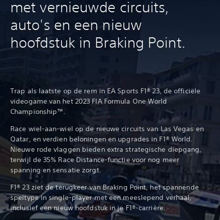
met vernieuwde circuits,
auto's en een nieuw
hoofdstuk in Braking Point.
Trap als laatste op de rem in EA Sports F1® 23, de officiële
videogame van het 2023 FIA Formula One World
Championship™.
Race wiel-aan-wiel op de nieuwe circuits van Las Vegas en
Qatar, en verdien beloningen en upgrades in F1® World.
Nieuwe rode vlaggen bieden extra strategische diepgang,
terwijl de 35% Race Distance-functie voor nog meer
spanning en sensatie zorgt.
F1® 23 ziet de terugkeer van Braking Point, het spannende
speltype in single-player met een meeslepend verhaal,
inclusief een nieuw hoofdstuk in je F1®-carrière.