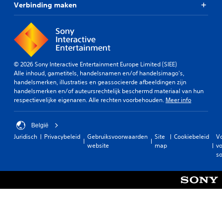
Verbinding maken
© 2026 Sony Interactive Entertainment Europe Limited (SIEE)
Alle inhoud, gametitels, handelsnamen en/of handelsimago's,
handelsmerken, illustraties en geassocieerde afbeeldingen zijn
handelsmerken en/of auteursrechtelijk beschermd materiaal van hun
respectievelijke eigenaren. Alle rechten voorbehouden.
Meer info
België
Juridisch
Privacybeleid
Gebruiksvoorwaarden
Site
Cookiebeleid
V
website
map
vo
so