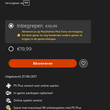
Verkrijgbaar op
PS4
Inbegrepen
€19,99
Korting ten opzichte van de oorspronkeli
Abonneer je op PlayStation Plus Extra om toegang
tot deze game en nog honderden andere games te
krijgen in de gamecatalogus
€19,99
Abonneren
Uitgebracht 27/06/2017
PS Plus vereist voor online spelen
In-game aankopen optioneel
Online spelen vereist
Speel met maximaal 99 onlinespelers met PS Plus