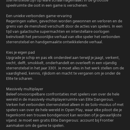
sterrenstelsel zijn op ware schaal nagemaakt in de grootste
speelruimte die ooit in een game is verschenen.
Een unieke verbonden game-ervaring
Regeringen vallen, gevechten worden gewonnen en verloren en de
grens van de mensheid verschuift door de acties van spelers. In een
tijd van galactische supermachten en interstellaire oorlogen
beïnvloedt het persoonlijke verhaal van elke speler het verbonden
sterrenstelsel en handgemaakte ontwikkelende verhaal.
Kies je eigen pad
Upgrade je schip en pas elk onderdeel aan terwijl je jaagt, verkent,
vecht, delft, smokkelt, onderhandelt en overleeft in een vijandig
sterrenstelsel in het jaar 3301. Je moet alles in het werk stellen om de
vaardigheid, kennis, rijkdom en macht te vergaren om je onder de
Elite te scharen.
Massively multiplayer
Beleef onvoorspelbare confrontaties met spelers van over de hele
wereld in de massively-multiplayerruimte van Elite Dangerous.
Verken het verbonden sterrenstelsel alleen in de Solo-modus of met
spelers van over de hele wereld in Open Play, waar elke piloot die je
tegenkomt een trouwe bondgenoot kan worden of je gevaarlijkste
vijand. Je moet een gratis Elite Dangerous: account bij Frontier
aanmaken om de game te spelen.