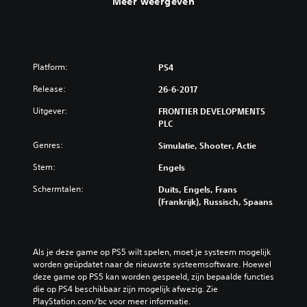
Meer weergeven
Platform:
PS4
Release:
26-6-2017
Uitgever:
FRONTIER DEVELOPMENTS
PLC
Genres:
Simulatie, Shooter, Actie
Stem:
Engels
Schermtalen:
Duits, Engels, Frans
(Frankrijk), Russisch, Spaans
Als je deze game op PS5 wilt spelen, moet je systeem mogelijk 
worden geüpdatet naar de nieuwste systeemsoftware. Hoewel 
deze game op PS5 kan worden gespeeld, zijn bepaalde functies 
die op PS4 beschikbaar zijn mogelijk afwezig. Zie 
PlayStation.com/bc voor meer informatie.