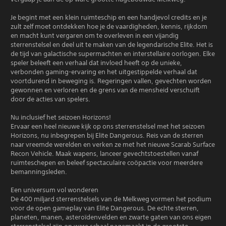
Je begint met een klein ruimteschip en een handjevol credits en je
zult zelf moet ontdekken hoe je de vaardigheden, kennis, rijkdom
en macht kunt vergaren om te overleven in een vijandig
sterrenstelsel en deel uit te maken van de legendarische Elite. Het is
de tijd van galactische supermachten en interstellaire oorlogen. Elke
speler beleeft een verhaal dat invloed heeft op de unieke,
verbonden gaming-ervaring en het uitgestippelde verhaal dat
voortdurend in beweging is. Regeringen vallen, gevechten worden
gewonnen en verloren en de grens van de mensheid verschuift
door de acties van spelers.
Nu inclusief het seizoen Horizons!
Ervaar een heel nieuwe kijk op ons sterrenstelsel met het seizoen
Horizons, nu inbegrepen bij Elite Dangerous. Reis van de sterren
naar vreemde werelden en verken ze met het nieuwe Scarab Surface
Recon Vehicle. Maak wapens, lanceer gevechtstoestellen vanaf
ruimteschepen en beleef spectaculaire coöpactie voor meerdere
bemanningsleden.
Een universum vol wonderen
De 400 miljard sterrenstelsels van de Melkweg vormen het podium
voor de open gameplay van Elite Dangerous. De echte sterren,
planeten, manen, asteroïdenvelden en zwarte gaten van ons eigen