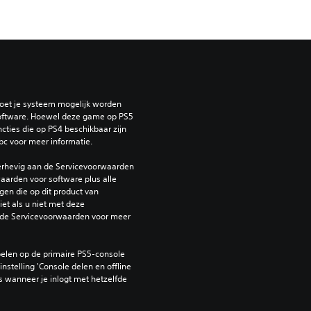
oet je systeem mogelijk worden 
ftware. Hoewel deze game op PS5 
ties die op PS4 beschikbaar zijn 
bc voor meer informatie.
erhevig aan de Servicevoorwaarden 
arden voor software plus alle 
en die op dit product van 
et als u niet met deze 
de Servicevoorwaarden voor meer 
elen op de primaire PS5-console 
nstelling 'Console delen en offline 
 wanneer je inlogt met hetzelfde 