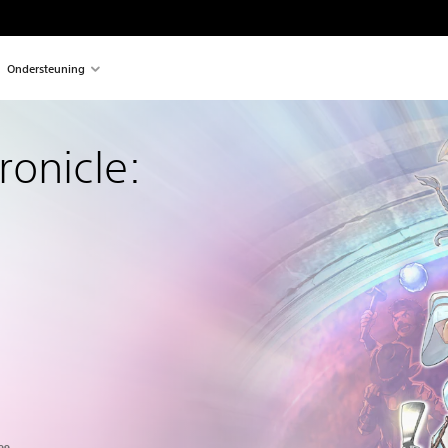
Ondersteuning
onicle: 
n de oorspronkelijke prijs van €14,99