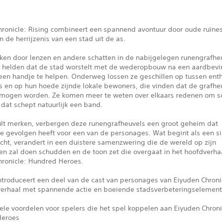
hronicle: Rising combineert een spannend avontuur door oude ruïne
n de herrijzenis van een stad uit de as.
ken door lenzen en andere schatten in de nabijgelegen runengrafhe
e helden dat de stad worstelt met de wederopbouw na een aardbevi
 een handje te helpen. Onderweg lossen ze geschillen op tussen ent
s en op hun hoede zijnde lokale bewoners, die vinden dat de grafheu
 mogen worden. Ze komen meer te weten over elkaars redenen om sc
dat schept natuurlijk een band.
zult merken, verbergen deze runengrafheuvels een groot geheim dat
ge gevolgen heeft voor een van de personages. Wat begint als een s
cht, verandert in een duistere samenzwering die de wereld op zijn
en zal doen schudden en de toon zet die overgaat in het hoofdverha
hronicle: Hundred Heroes.
ntroduceert een deel van de cast van personages van Eiyuden Chroni
 verhaal met spannende actie en boeiende stadsverbeteringselement
kele voordelen voor spelers die het spel koppelen aan Eiyuden Chroni
Heroes