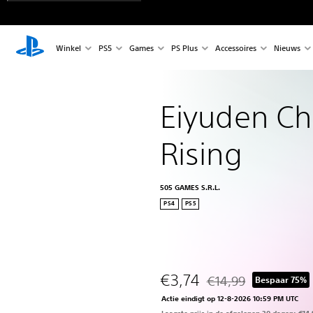
Winkel
PS5
Games
PS Plus
Accessoires
Nieuws
Eiyuden Chr
Rising
505 GAMES S.R.L.
PS4
PS5
€3,74
€14,99
Bespaar 75%
Korting ten opzichte va
Actie eindigt op 12-8-2026 10:59 PM UTC