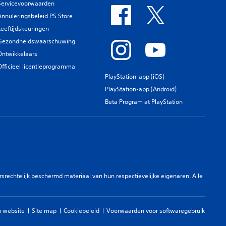
Servicevoorwaarden
Annuleringsbeleid PS Store
Leeftijdskeuringen
Gezondheidswaarschuwing
Ontwikkelaars
Officieel licentieprogramma
PlayStation-app (iOS)
PlayStation-app (Android)
Beta Program at PlayStation
rechtelijk beschermd materiaal van hun respectievelijke eigenaren. Alle
 website
Site map
Cookiebeleid
Voorwaarden voor softwaregebruik