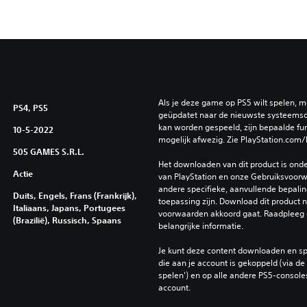
Als je deze game op PS5 wilt spelen, m
PS4, PS5
geüpdatet naar de nieuwste systeemso
kan worden gespeeld, zijn bepaalde func
10-5-2022
mogelijk afwezig. Zie PlayStation.com/
505 GAMES S.R.L.
Het downloaden van dit product is ond
Actie
van PlayStation en onze Gebruiksvoorwa
andere specifieke, aanvullende bepaling
Duits, Engels, Frans (Frankrijk),
toepassing zijn. Download dit product ni
Italiaans, Japans, Portugees
voorwaarden akkoord gaat. Raadpleeg 
(Brazilië), Russisch, Spaans
belangrijke informatie.
Je kunt deze content downloaden en sp
die aan je account is gekoppeld (via de i
spelen') en op alle andere PS5-consoles
account.