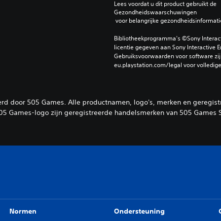
Lees voordat u dit product gebruikt de 
Gezondheidswaarschuwingen
 voor belangrijke gezondheidsinformati
Bibliotheekprogramma's ©Sony Interactiv
licentie gegeven aan Sony Interactive E
Gebruiksvoorwaarden voor software zijn
eu.playstation.com/legal voor volledig
eerd door 505 Games. Alle productnamen, logo's, merken en geregis
05 Games-logo zijn geregistreerde handelsmerken van 505 Games S
Normen
Ondersteuning