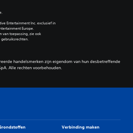
e.
e Entertainment Inc. exclusief in 
ntertainment Europe. 
 van toepassing, zie ook 
e gebruiksrechten.
treerde handelsmerken zijn eigendom van hun desbetreffende
pA. Alle rechten voorbehouden.
Grondstoffen
Verbinding maken