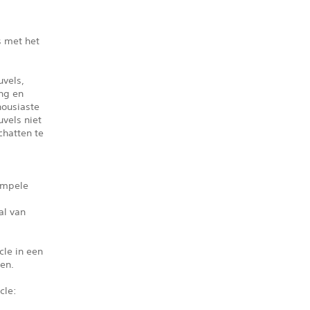
s met het
uvels,
ng en
housiaste
vels niet
hatten te
impele
al van
cle in een
en.
cle: