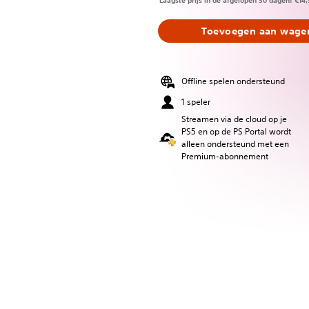
Laagste prijs in de afgelopen 30 dagen: €14
Toevoegen aan wagen
Offline spelen ondersteund
1 speler
Streamen via de cloud op je
PS5 en op de PS Portal wordt
alleen ondersteund met een
Premium-abonnement