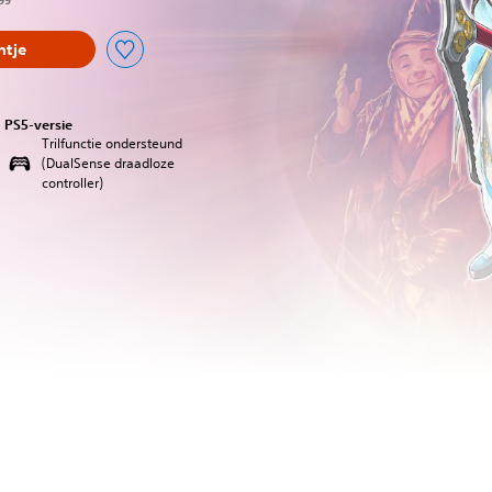
,99
tje
PS5-versie
Trilfunctie ondersteund
(DualSense draadloze
controller)