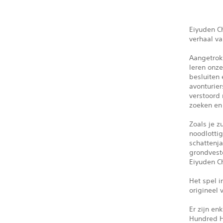
Eiyuden C
verhaal va
Aangetrok
leren onz
besluiten
avonturier
verstoord
zoeken en 
Zoals je 
noodlotti
schattenja
grondvest
Eiyuden C
Het spel i
origineel
Er zijn en
Hundred 