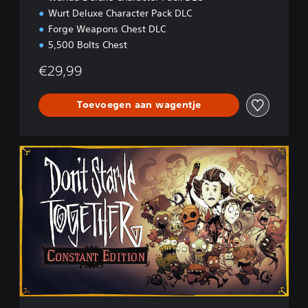
Wurt Deluxe Character Pack DLC
Forge Weapons Chest DLC
5,500 Bolts Chest
€29,99
Toevoegen aan wagentje
C
o
n
s
t
a
n
t
E
d
i
t