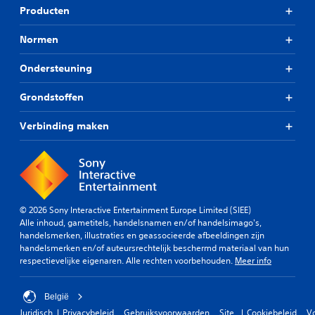
Producten
Normen
Ondersteuning
Grondstoffen
Verbinding maken
© 2026 Sony Interactive Entertainment Europe Limited (SIEE)
Alle inhoud, gametitels, handelsnamen en/of handelsimago's,
handelsmerken, illustraties en geassocieerde afbeeldingen zijn
handelsmerken en/of auteursrechtelijk beschermd materiaal van hun
respectievelijke eigenaren. Alle rechten voorbehouden.
Meer info
België
Juridisch
Privacybeleid
Gebruiksvoorwaarden
Site
Cookiebeleid
V