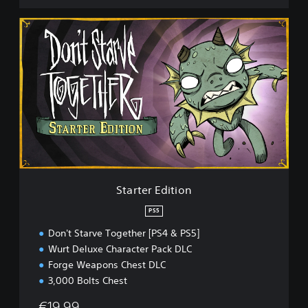
s
o
S
l
t
e
a
E
r
d
t
i
e
t
r
i
E
o
d
n
i
t
i
o
Starter Edition
n
PS5
Don't Starve Together [PS4 & PS5]
Wurt Deluxe Character Pack DLC
Forge Weapons Chest DLC
3,000 Bolts Chest
€19,99