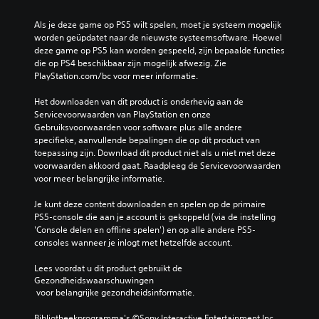
Als je deze game op PS5 wilt spelen, moet je systeem mogelijk 
worden geüpdatet naar de nieuwste systeemsoftware. Hoewel 
deze game op PS5 kan worden gespeeld, zijn bepaalde functies 
die op PS4 beschikbaar zijn mogelijk afwezig. Zie 
PlayStation.com/bc voor meer informatie.
Het downloaden van dit product is onderhevig aan de 
Servicevoorwaarden van PlayStation en onze 
Gebruiksvoorwaarden voor software plus alle andere 
specifieke, aanvullende bepalingen die op dit product van 
toepassing zijn. Download dit product niet als u niet met deze 
voorwaarden akkoord gaat. Raadpleeg de Servicevoorwaarden 
voor meer belangrijke informatie.
Je kunt deze content downloaden en spelen op de primaire 
PS5-console die aan je account is gekoppeld (via de instelling 
'Console delen en offline spelen') en op alle andere PS5-
consoles wanneer je inlogt met hetzelfde account.
Lees voordat u dit product gebruikt de 
Gezondheidswaarschuwingen
 voor belangrijke gezondheidsinformatie.
Bibliotheekprogramma's ©Sony Interactive Entertainment Inc. 