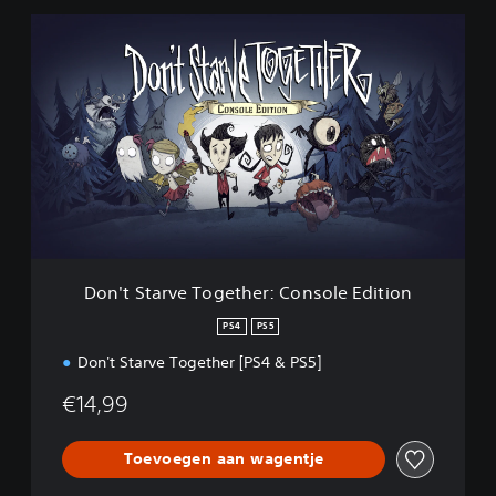
D
o
n
'
t
S
t
a
r
v
e
T
o
Don't Starve Together: Console Edition
g
e
PS4
PS5
t
Don't Starve Together [PS4 & PS5]
h
e
€14,99
r
:
C
Toevoegen aan wagentje
o
n