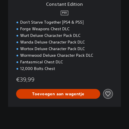
i
Constant Edition
o
n
PS5
Don't Starve Together [PS4 & PS5]
Forge Weapons Chest DLC
Wurt Deluxe Character Pack DLC
Wanda Deluxe Character Pack DLC
Wortox Deluxe Character Pack DLC
Wormwood Deluxe Character Pack DLC
Fantasmical Chest DLC
12,000 Bolts Chest
€39,99
Toevoegen aan wagentje