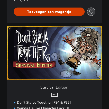
Toevoegen aan wagentje
S
u
r
v
i
v
a
l
E
d
i
t
i
Survival Edition
o
n
PS5
Don't Starve Together [PS4 & PS5]
Wanda Deluxe Character Pack DLC