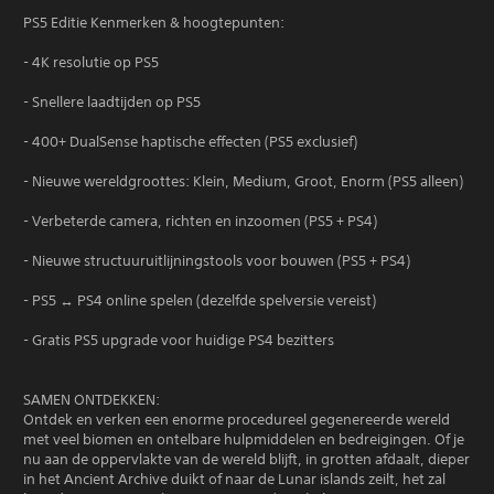
PS5 Editie Kenmerken & hoogtepunten:
- 4K resolutie op PS5
- Snellere laadtijden op PS5
- 400+ DualSense haptische effecten (PS5 exclusief)
- Nieuwe wereldgroottes: Klein, Medium, Groot, Enorm (PS5 alleen)
- Verbeterde camera, richten en inzoomen (PS5 + PS4)
- Nieuwe structuuruitlijningstools voor bouwen (PS5 + PS4)
- PS5 ↔ PS4 online spelen (dezelfde spelversie vereist)
- Gratis PS5 upgrade voor huidige PS4 bezitters
SAMEN ONTDEKKEN:
Ontdek en verken een enorme procedureel gegenereerde wereld
met veel biomen en ontelbare hulpmiddelen en bedreigingen. Of je
nu aan de oppervlakte van de wereld blijft, in grotten afdaalt, dieper
in het Ancient Archive duikt of naar de Lunar islands zeilt, het zal