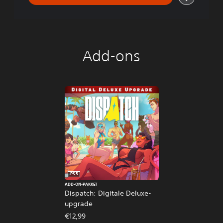
Add-ons
PS5
ADD-ON-PAKKET
Dispatch: Digitale Deluxe-
upgrade
€12,99