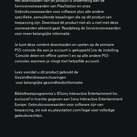
e
n
Het downloaden van dit product is onderhevig aan de 
n
g
n
g
u
Servicevoorwaarden van PlayStation en onze 
o
i
.
e
'
Gebruiksvoorwaarden voor software plus alle andere 
m
n
v
s
specifieke, aanvullende bepalingen die op dit product van 
d
g
e
n
toepassing zijn. Download dit product niet als u niet met deze 
a
s
n
a
voorwaarden akkoord gaat. Raadpleeg de Servicevoorwaarden 
t
n
o
v
voor meer belangrijke informatie.
d
i
p
i
e
v
e
g
Je kunt deze content downloaden en spelen op de primaire 
g
e
e
e
PS5-console die aan je account is gekoppeld (via de instelling 
a
a
n
r
'Console delen en offline spelen') en op alle andere PS5-
m
u
m
e
consoles wanneer je inlogt met hetzelfde account.
e
v
a
n
g
a
n
z
Lees voordat u dit product gebruikt de 
e
n
Gezondheidswaarschuwingen
i
o
e
d
 voor belangrijke gezondheidsinformatie.
e
n
n
e
r
d
g
g
Bibliotheekprogramma's ©Sony Interactive Entertainment Inc. 
w
e
e
a
exclusief in licentie gegeven aan Sony Interactive Entertainment 
a
r
s
m
Europe. Gebruiksvoorwaarden voor software zijn van 
a
d
p
e
toepassing, zie ook eu.playstation.com/legal voor volledige 
r
a
r
v
gebruiksrechten.
d
t
o
e
o
j
k
r
o
e
e
l
r
t
n
a