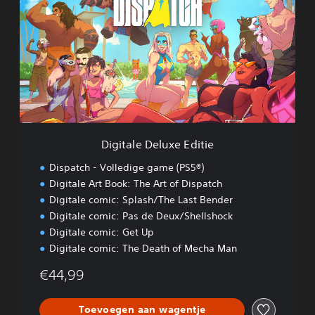
g
i
t
a
l
e
D
e
l
u
x
Digitale Deluxe Editie
e
E
Dispatch - Volledige game (PS5®)
d
Digitale Art Book: The Art of Dispatch
i
Digitale comic: Splash/The Last Bender
t
i
Digitale comic: Pas de Deux/Shellshock
e
Digitale comic: Get Up
Digitale comic: The Death of Mecha Man
€44,99
Toevoegen aan wagentje