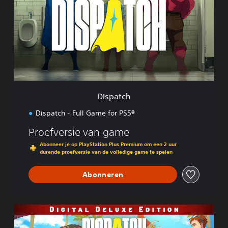
p
a
t
c
h
Dispatch
Dispatch - Full Game for PS5®
Proefversie van game
Abonneer je op PlayStation Plus Premium om een 2 uur
durende proefversie van de volledige game te spelen
Abonneren
D
i