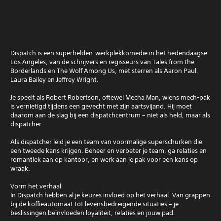
Dispatch is een superhelden-werkplekkomedie in het hedendaagse
Los Angeles, van de schrijvers en regisseurs van Tales from the
Borderlands en The Wolf Among Us, met sterren als Aaron Paul,
Laura Bailey en Jeffrey Wright.
Je speelt als Robert Robertson, oftewel Mecha Man, wiens mech-pak
is vernietigd tijdens een gevecht met zijn aartsvijand. Hij moet
daarom aan de slag bij een dispatchcentrum – niet als held, maar als
dispatcher.
Als dispatcher leid je een team van voormalige superschurken die
een tweede kans krijgen. Beheer en verbeter je team, ga relaties en
romantiek aan op kantoor, en werk aan je pak voor een kans op
wraak.
Vorm het verhaal
In Dispatch hebben al je keuzes invloed op het verhaal. Van grappen
bij de koffieautomaat tot levensbedreigende situaties – je
beslissingen beïnvloeden loyaliteit, relaties en jouw pad.