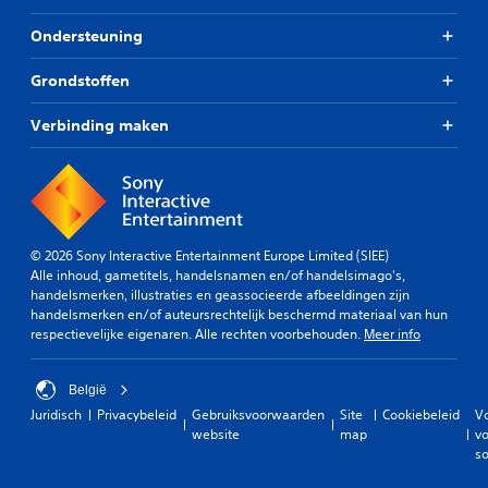
e
d
s
l
e
Ondersteuning
G
t
s
n
e
r
.
(
l
Grondstoffen
o
s
d
t
t
S
m
e
Verbinding maken
a
o
p
t
n
e
e
e
d
i
e
k
l
a
l
s
i
a
b
t
j
r
a
k
© 2026 Sony Interactive Entertainment Europe Limited (SIEE)
T
d
a
h
Alle inhoud, gametitels, handelsnamen en/of handelsimago's,
e
)
r
e
handelsmerken, illustraties en geassocieerde afbeeldingen zijn
k
D
z
i
handelsmerken en/of auteursrechtelijk beschermd materiaal van hun
s
e
d
o
respectievelijke eigenaren. Alle rechten voorbehouden.
Meer info
t
g
s
n
i
a
n
d
n
m
i
België
m
e
e
v
Juridisch
Privacybeleid
Gebruiksvoorwaarden
Site
Cookiebeleid
V
e
r
l
e
website
map
vo
n
t
a
a
so
u
o
a
u
'
e
t