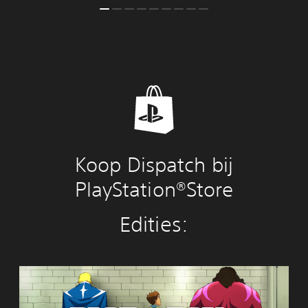
Koop Dispatch bij
PlayStation®Store
Edities:
D
i
s