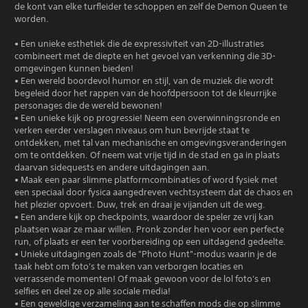
de kont van elke turfleider te schoppen en zelf de Demon Queen te
worden.
• Een unieke esthetiek die de expressiviteit van 2D-illustraties
combineert met de diepte en het gevoel van verkenning die 3D-
omgevingen kunnen bieden!
• Een wereld boordevol humor en stijl, van de muziek die wordt
begeleid door het rappen van de hoofdpersoon tot de kleurrijke
personages die de wereld bewonen!
• Een unieke kijk op progressie! Neem een ​​overwinningsronde en
verken eerder verslagen niveaus om hun bevrijde staat te
ontdekken, met tal van mechanische en omgevingsveranderingen
om te ontdekken. Of neem wat vrije tijd in de stad en ga in plaats
daarvan sidequests en andere uitdagingen aan.
• Maak een paar slimme platformcombinaties of word fysiek met
een speciaal door fysica aangedreven vechtsysteem dat de chaos en
het plezier opvoert. Duw, trek en draai je vijanden uit de weg.
• Een andere kijk op checkpoints, waardoor de speler ze vrij kan
plaatsen waar ze maar willen. Pronk zonder hen voor een perfecte
run, of plaats er een ter voorbereiding op een uitdagend gedeelte.
• Unieke uitdagingen zoals de "Photo Hunt"-modus waarin je de
taak hebt om foto's te maken van verborgen locaties en
verrassende momenten! Of maak gewoon voor de lol foto's en
selfies en deel ze op alle sociale media!
• Een geweldige verzameling aan te schaffen mods die op slimme