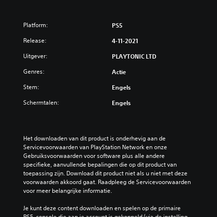
Platform:
PS5
Release:
4-11-2021
Uitgever:
PLAYTONIC LTD
Genres:
Actie
Stem:
Engels
Schermtalen:
Engels
Het downloaden van dit product is onderhevig aan de 
Servicevoorwaarden van PlayStation Network en onze 
Gebruiksvoorwaarden voor software plus alle andere 
specifieke, aanvullende bepalingen die op dit product van 
toepassing zijn. Download dit product niet als u niet met deze 
voorwaarden akkoord gaat. Raadpleeg de Servicevoorwaarden 
voor meer belangrijke informatie.
Je kunt deze content downloaden en spelen op de primaire 
PS5-console die aan je account is gekoppeld (via de instelling 