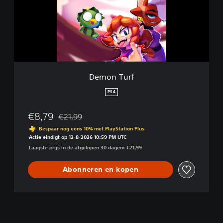
T
u
r
f
Demon Turf
PS4
€8,79
€21,99
Korting ten opzichte van de oorspronkelijke prijs 
Bespaar nog eens 10% met PlayStation Plus
Actie eindigt op 12-8-2026 10:59 PM UTC
Laagste prijs in de afgelopen 30 dagen: €21,99
Abonneren en kopen