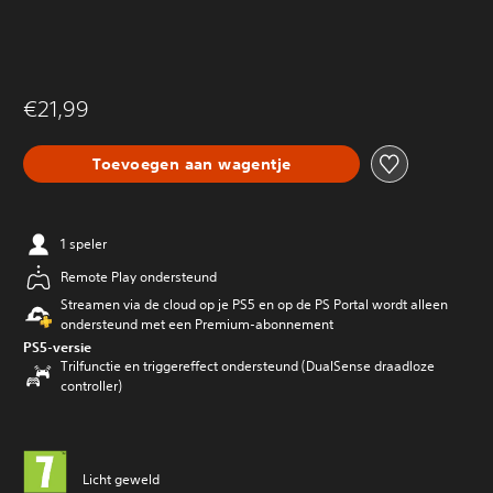
€21,99
Toevoegen aan wagentje
1 speler
Remote Play ondersteund
Streamen via de cloud op je PS5 en op de PS Portal wordt alleen
ondersteund met een Premium-abonnement
PS5-versie
Trilfunctie en triggereffect ondersteund (DualSense draadloze
controller)
Licht geweld