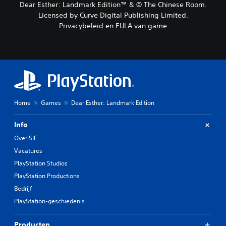
Dear Esther: Landmark Edition™ & © The Chinese Room.
Licensed by Curve Digital Publishing Limited.
Privacybeleid en EULA van game
Home
Games
Dear Esther: Landmark Edition
Info
Over SIE
Vacatures
PlayStation Studios
PlayStation Productions
Bedrijf
PlayStation-geschiedenis
Producten