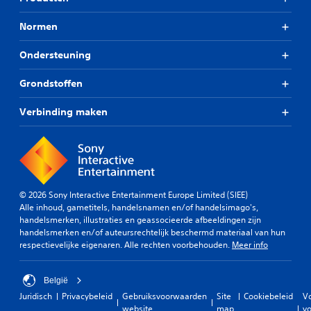
Normen
Ondersteuning
Grondstoffen
Verbinding maken
© 2026 Sony Interactive Entertainment Europe Limited (SIEE)
Alle inhoud, gametitels, handelsnamen en/of handelsimago's,
handelsmerken, illustraties en geassocieerde afbeeldingen zijn
handelsmerken en/of auteursrechtelijk beschermd materiaal van hun
respectievelijke eigenaren. Alle rechten voorbehouden.
Meer info
België
Juridisch
Privacybeleid
Gebruiksvoorwaarden
Site
Cookiebeleid
V
website
map
vo