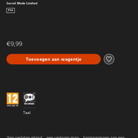
Secret Mode Limited
PS4
€9,99
Toevoegen aan wagentje
Taal
'Een verlaten eiland… een verloren man… herinneringen aan een