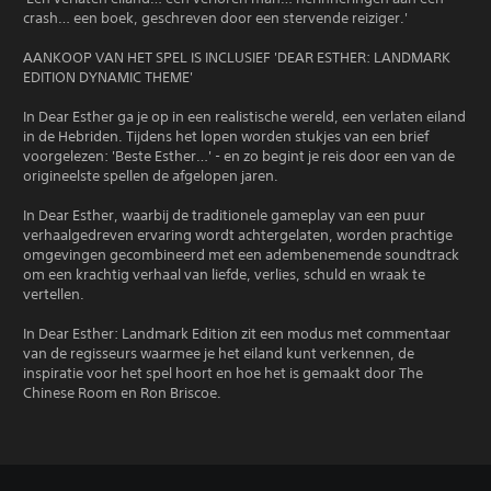
crash… een boek, geschreven door een stervende reiziger.'
AANKOOP VAN HET SPEL IS INCLUSIEF 'DEAR ESTHER: LANDMARK
EDITION DYNAMIC THEME'
In Dear Esther ga je op in een realistische wereld, een verlaten eiland
in de Hebriden. Tijdens het lopen worden stukjes van een brief
voorgelezen: 'Beste Esther…' - en zo begint je reis door een van de
origineelste spellen de afgelopen jaren.
In Dear Esther, waarbij de traditionele gameplay van een puur
verhaalgedreven ervaring wordt achtergelaten, worden prachtige
omgevingen gecombineerd met een adembenemende soundtrack
om een krachtig verhaal van liefde, verlies, schuld en wraak te
vertellen.
In Dear Esther: Landmark Edition zit een modus met commentaar
van de regisseurs waarmee je het eiland kunt verkennen, de
inspiratie voor het spel hoort en hoe het is gemaakt door The
Chinese Room en Ron Briscoe.