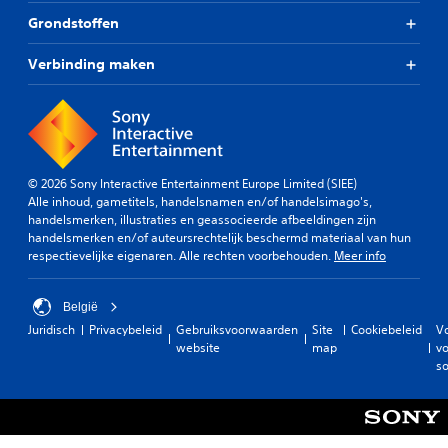
Grondstoffen
Verbinding maken
© 2026 Sony Interactive Entertainment Europe Limited (SIEE)
Alle inhoud, gametitels, handelsnamen en/of handelsimago's,
handelsmerken, illustraties en geassocieerde afbeeldingen zijn
handelsmerken en/of auteursrechtelijk beschermd materiaal van hun
respectievelijke eigenaren. Alle rechten voorbehouden.
Meer info
België
Juridisch
Privacybeleid
Gebruiksvoorwaarden
Site
Cookiebeleid
V
website
map
vo
so