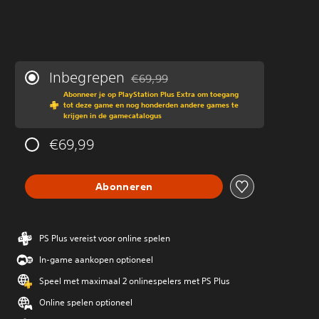
Inbegrepen
€69,99
Korting ten opzichte van de oorspronkeli
Abonneer je op PlayStation Plus Extra om toegang
tot deze game en nog honderden andere games te
krijgen in de gamecatalogus
€69,99
Abonneren
PS Plus vereist voor online spelen
In-game aankopen optioneel
Speel met maximaal 2 onlinespelers met PS Plus
Online spelen optioneel