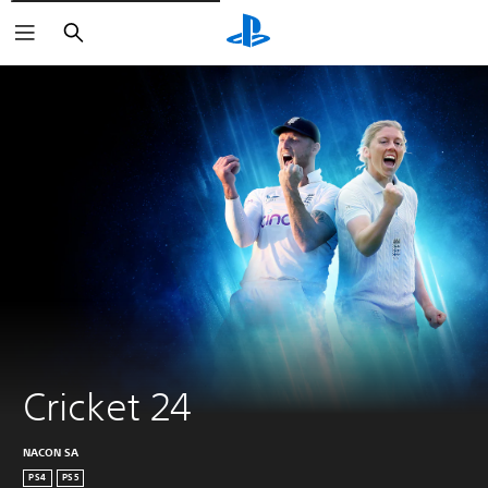
Zoeken
Cricket 24
NACON SA
PS4
PS5