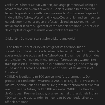
Cricket 24 is het resultaat van tien jaar lange gameontwikkeling en
bevat teams van overal ter wereld. Spelers kunnen het opnemen
tegen de grootste cricketlanden, waaronder Australië en Engeland
in de officiële Ashes, West-Indië, Nieuw-Zeeland, Ierland en meer, en
nu ook voor het eerst tegen professionele Indian T20-teams – en
dat allemaal in ruim 50 gedetailleerde officiële stadions. Cricket 24 is
de compleetste gamesimulatie van cricket tot nu toe.
Cricket 24: De meest realistische cricketgame ooit!
- The Ashes: Cricket 24 bevat het grootste toernooi uit de
cricketsport: The Ashes. Gedetailleerde tussenfilmpjes dompelen de
speler onder alle actie van The Ashes-tour. Ervaar hoe het is om deel
uit te maken van een team met persconferenties en gezamenlijke
trainingssessies. Dankzij het unieke commentaar ga je helemaal op
in The Ashes. Ervaar The Ashes als één speler, of als Australië of
Engeland.
- Officiële licenties: ruim 300 spelers met fotogrammetrie. De
grootste cricketlanden, waaronder Australië, Engeland, West-Indië,
Nieuw-Zeeland, Ierland en meer. De grootste toernooien ter wereld,
waaronder The Ashes, de KFC BBL en Weber WBBL, The Hundred,
de Caribbean Premier League, plus een aantal professionele Indian
T20-teams, die plaatsvinden in meer dan 50 zeer gedetailleerde
officiële stadions.