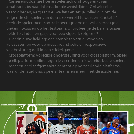
- Carrièremodus: zie hoe je speler zich omhoogwerkt van
amateurclubs naar internationale wedstrijden. Ontwikkel je
vaardigheden, vergaar nieuwe fans en zet je volledig in om de
volgende sterspeler van de cricketwereld te worden. Cricket 24
geeft de speler meer controle over zijn doelen: wil je vroegtijdig
pieken, focussen op het testteam, of probeer je de balans tussen
beide te vinden en ga je voor eeuwige cricketglorie?
- Gloednieuwe fielding: een complete vernieuwing van
veldsystemen voor de meest realistische en responsieve
veldbesturing ooit in een cricketgame.
- Crossplatform: volledige ondersteuning voor crossplatform. Speel
op elk platform online tegen je vrienden en 's werelds beste spelers.
Creëer en deel zelfgemaakte content op verschillende platforms,
waaronder stadions, spelers, teams en meer, met de academie.