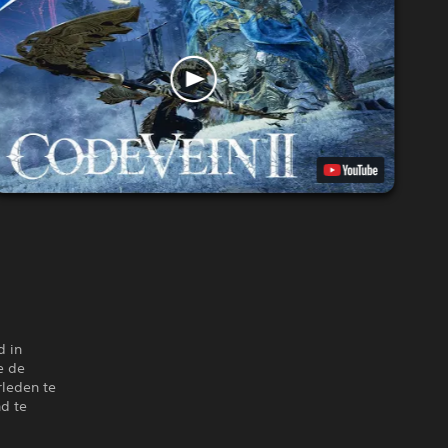
d in
e de
rleden te
nd te