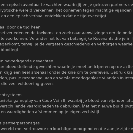
e een episch avontuur te wachten waarin jij en je gekozen partners e
lyptische wereld verkennen, het opnemen tegen machtige vijanden i
en een episch verhaal ontdekken dat de tijd overstijgt.
aal door de tijd heen
 het verleden en de toekomst en zoek naar aanwijzingen om de ond
te voorkomen. Verander het lot van belangrijke Revenants die je in 
tegenkomt, terwijl je de vergeten geschiedenis en verborgen waarh
blootlegt.
 en bevredigende gevechten
an bloedstollende gevechten waarin je moet anticiperen op de actie
n krijg een heel arsenaal onder de knie om te overleven. Gebruik kr
den, pas je razendsnel aan en versla meedogenloze vijanden in inte
 die veel voldoening geven.
echtsysteem
unieke gameplay van Code Vein II, waarbij je bloed van vijanden aft
verschillende vaardigheden te gebruiken. Met het nieuwe build-sys
 en vaardigheden afstemmen op je eigen vechtstijl.
ge partnerpersonages
 wereld met vertrouwde en krachtige bondgenoten die aan je zijde v