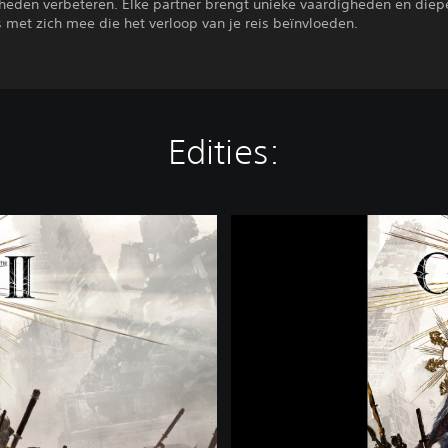
gheden verbeteren. Elke partner brengt unieke vaardigheden en diep
 met zich mee die het verloop van je reis beïnvloeden.
Edities:
C
O
D
E
V
E
I
N
I
I
-