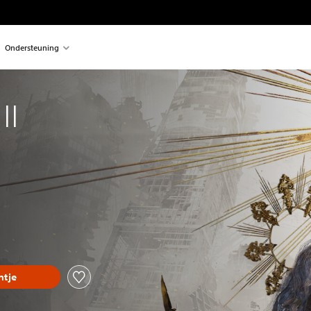
Ondersteuning
II
tje