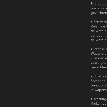
Er staat j
postapoca
gevechten 
• Een verh
Reis naar
de wereld 
verleden 
de wereld 
• Intense
Waag je a
vijanden e
vaardighe
gevechten
• Uniek v
Ervaar de 
benut om 
je wapens
• Krachti
Verken de