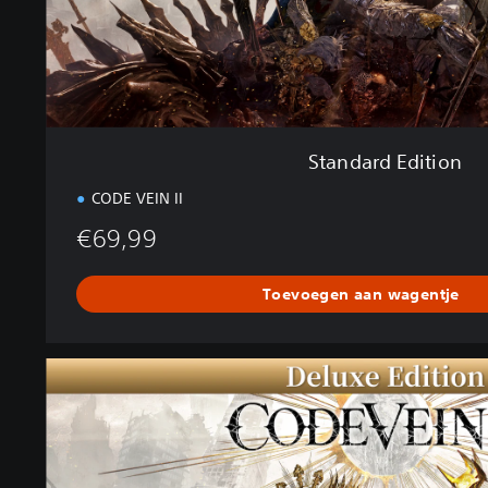
t
i
o
n
Standard Edition
CODE VEIN II
€69,99
Toevoegen aan wagentje
D
e
l
u
x
e