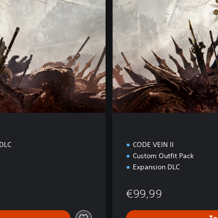
t
e
E
d
i
t
i
o
n
 DLC
CODE VEIN II
Custom Outfit Pack
Expansion DLC
rijs van €89,99
€99,99