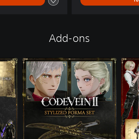
To
Add-ons