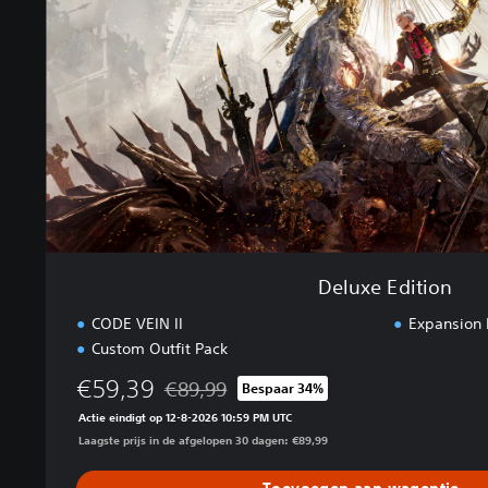
E
d
i
t
i
o
n
Deluxe Edition
CODE VEIN II
Expansion
Custom Outfit Pack
€59,39
€89,99
Bespaar 34%
Korting ten opzichte van de oorspronkelijke p
Actie eindigt op 12-8-2026 10:59 PM UTC
Laagste prijs in de afgelopen 30 dagen: €89,99