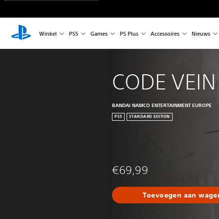
Winkel
PS5
Games
PS Plus
Accessoires
Nieuws
CODE VEIN 
BANDAI NAMCO ENTERTAINMENT EUROPE
PS5
STANDARD EDITION
€69,99
Toevoegen aan wagen