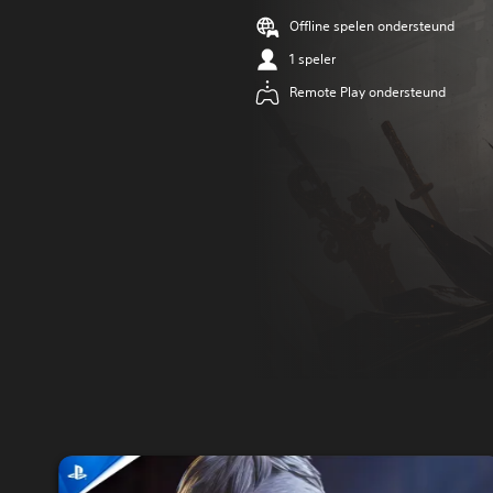
Offline spelen ondersteund
1 speler
Remote Play ondersteund