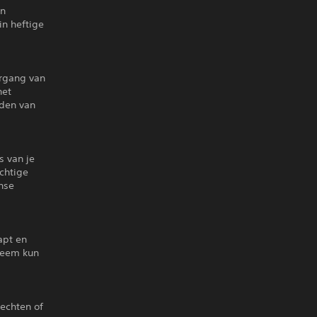
en
n heftige
ergang van
het
eden van
s van je
achtige
nse
apt en
teem kun
echten of