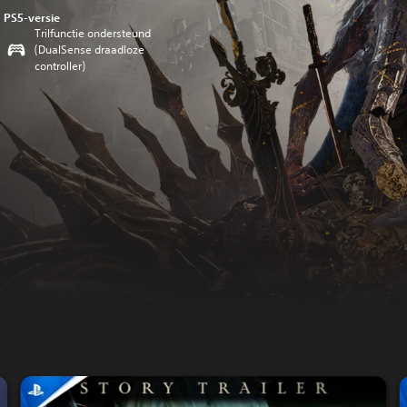
PS5-versie
Trilfunctie ondersteund
(DualSense draadloze
controller)