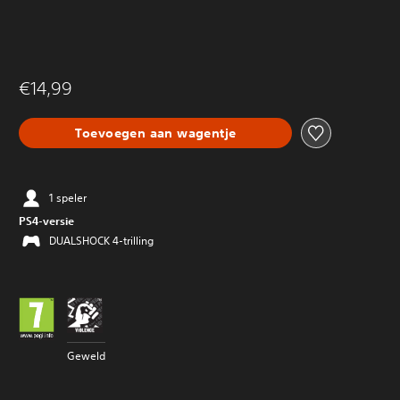
€14,99
Toevoegen aan wagentje
1 speler
PS4-versie
DUALSHOCK 4-trilling
Geweld