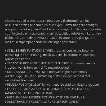
Chroma Squad is een tactisch RPG over vijf stuntmensen die
besluiten ontslag te nemen en hun eigen Power Rangers-achtig tv-
programma te beginnen! Vind acteurs, koop uitrusting en upgrades
voor je studio en maak wapens en reusachtige robots van karton en
plakband. Zodra de camera's draaien, bestuur je je vijf krijgers in
maillot in superspannende beurtelingse gevechten!
• STEL JE EIGEN TV-STUDIO SAMEN: huur acteurs in, verbeter je
uitrusting, doe marketing, maak wapens, kostuums en enorme
robots van karton!
• TACTISCHE RPG-GEVECHTEN MET EEN VERSCHIL: combineer de
krachten van je helden met Teamwork-acties!
• DIEPGAANDE RPG-SYSTEMEN met vaardigheidsschema's,
willekeurige uitrusting, uitrusting maken en een verhaal met 3
verschillende eindes!
• REUZENROBOTGEVECHTEN: vernietig de stad om deze te redden!
• EEN EERBETOON AAN POWER RANGERS, TOKUSATSU EN DE
JAPANSE SERIES UIT ONZE JEUGD!
• HEERLIJK GEANIMEERDE PIXELKUNST EN EEN CHIPTUNE-
SOUNDTRACK DIE KLINKT ALS PURE GERECHTIGHEID!