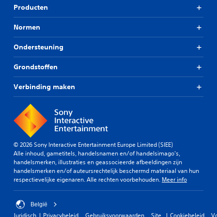
Producten
Normen
Ondersteuning
Grondstoffen
Verbinding maken
© 2026 Sony Interactive Entertainment Europe Limited (SIEE)
Alle inhoud, gametitels, handelsnamen en/of handelsimago's,
handelsmerken, illustraties en geassocieerde afbeeldingen zijn
handelsmerken en/of auteursrechtelijk beschermd materiaal van hun
respectievelijke eigenaren. Alle rechten voorbehouden.
Meer info
België
Juridisch
Privacybeleid
Gebruiksvoorwaarden
Site
Cookiebeleid
V