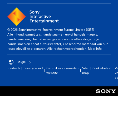
© 2026 Sony Interactive Entertainment Europe Limited (SIEE)
Alle inhoud, gametitels, handelsnamen en/of handelsimago's,
handelsmerken, illustraties en geassocieerde afbeeldingen zijn
handelsmerken en/of auteursrechtelijk beschermd materiaal van hun
respectievelijke eigenaren. Alle rechten voorbehouden.
Meer info
België
Juridisch
Privacybeleid
Gebruiksvoorwaarden
Site
Cookiebeleid
V
website
map
vo
so