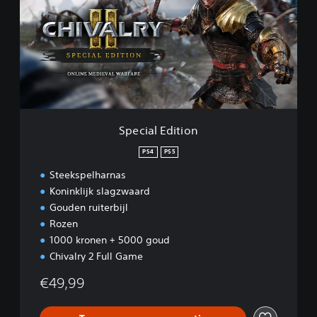
c
i
a
l
E
d
i
t
i
o
Special Edition
n
PS4
PS5
Steekspelharnas
Koninklijk slagzwaard
Gouden ruiterbijl
Rozen
1000 kronen + 5000 goud
Chivalry 2 Full Game
€49,99