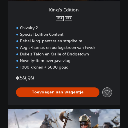
o
n
King's Edition
PS4
PS5
Chivalry 2
Special Edition Content
Rebel King-pantser en strijdhelm
Aegis-harnas en oorlogskroon van Feydr
Duke's Talon en Kralle of Bridgetown
Novelty-item overgavevlag
1000 kronen + 5000 goud
€59,99
Toevoegen aan wagentje
S
p
e