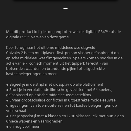
Met dit product krijg je toegang tot zowel de digitale PS4™- als de
digitale PS5™-versie van deze game.
Keer terug naar het ultieme middeleeuwse slagveld.
Chivalry 2 is een multiplayer, first-person slasher geïnspireerd op
epische middeleeuwse filmgevechten. Spelers komen midden in de
actie van elk iconisch moment uit het tijdperk terecht - van
botsende zwaarden en brandende pijlen tot uitgestrekte
kasteelbelegeringen en meer.
● Begeef je in de strijd met crossplay op alle platformen!
● Stort je in verbluffende filmische gevechten met 64 spelers,
geïnspireerd op epische middeleeuwse actiefilms
● Ervaar grootschalige conflicten in uitgestrekte middeleeuwse
omgevingen, van toernooiterreinen tot kasteelbelegeringen op
volle schaal
● Kies je speelstijl met 4 klassen en 12 subklassen, elk met hun eigen
unieke wapens en vaardigheden
● en nog veel meer!