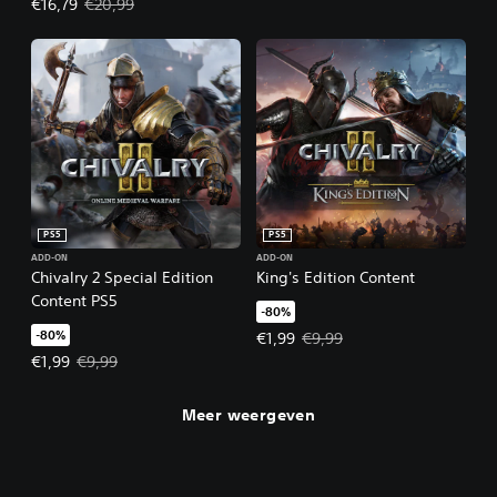
Actieprijs: €16,79. Oorspronkelijke prijs: €20,99.
€16,79
€20,99
PS5
PS5
ADD-ON
ADD-ON
Chivalry 2 Special Edition
King's Edition Content
Content PS5
-80%
-80%
Actieprijs: €1,99. Oorspronkelijke
€1,99
€9,99
Actieprijs: €1,99. Oorspronkelijke prijs: €9,99.
€1,99
€9,99
Meer weergeven