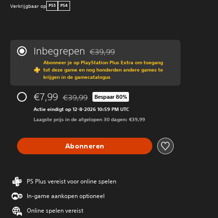
Verkrijgbaar op
PS5
PS4
Inbegrepen
€39,99
Korting ten opzichte van de oorspronkeli
Abonneer je op PlayStation Plus Extra om toegang
tot deze game en nog honderden andere games te
krijgen in de gamecatalogus
€7,99
€39,99
Bespaar 80%
Korting ten opzichte van de oorspronkelijke prij
Actie eindigt op 12-8-2026 10:59 PM UTC
Laagste prijs in de afgelopen 30 dagen: €39,99
Abonneren
PS Plus vereist voor online spelen
In-game aankopen optioneel
Online spelen vereist