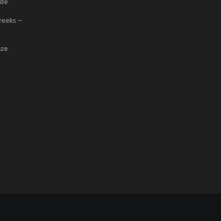
 de
reeks –
oze