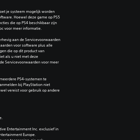
oet je systeem mogelijk worden 
ftware. Hoewel deze game op PS5 
ties die op PS4 beschikbaar zijn 
bc voor meer informatie.
erhevig aan de Servicevoorwaarden 
arden voor software plus alle 
en die op dit product van 
et als u niet met deze 
de Servicevoorwaarden voor meer 
 meerdere PS4-systemen te 
nmelden bij PlayStation niet 
 wel vereist voor gebruik op andere 
e.
e Entertainment Inc. exclusief in 
ntertainment Europe. 