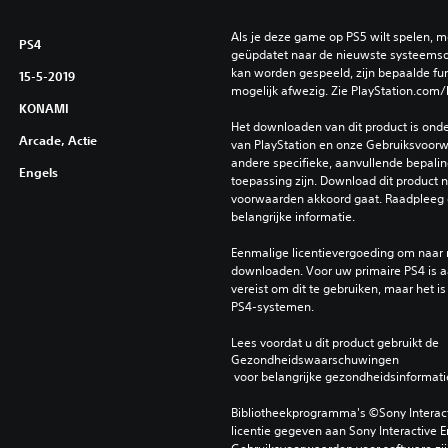
Als je deze game op PS5 wilt spelen, m
PS4
geüpdatet naar de nieuwste systeemso
kan worden gespeeld, zijn bepaalde func
15-5-2019
mogelijk afwezig. Zie PlayStation.com/
KONAMI
Het downloaden van dit product is ond
Arcade, Actie
van PlayStation en onze Gebruiksvoorwa
andere specifieke, aanvullende bepaling
Engels
toepassing zijn. Download dit product ni
voorwaarden akkoord gaat. Raadpleeg 
belangrijke informatie.
Eenmalige licentievergoeding om naar
downloaden. Voor uw primaire PS4 is aa
vereist om dit te gebruiken, maar het is
PS4-systemen.
Lees voordat u dit product gebruikt de 
Gezondheidswaarschuwingen
 voor belangrijke gezondheidsinformati
Bibliotheekprogramma's ©Sony Interactiv
licentie gegeven aan Sony Interactive E