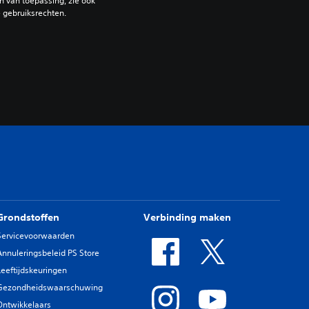
 van toepassing, zie ook 
e gebruiksrechten.
Grondstoffen
Verbinding maken
Servicevoorwaarden
Annuleringsbeleid PS Store
Leeftijdskeuringen
Gezondheidswaarschuwing
Ontwikkelaars