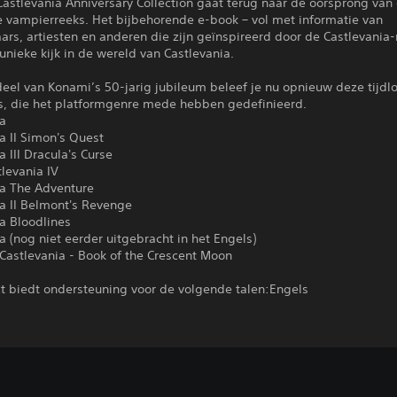
astlevania Anniversary Collection gaat terug naar de oorsprong van
e vampierreeks. Het bijbehorende e-book – vol met informatie van
ars, artiesten en anderen die zijn geïnspireerd door de Castlevania-
unieke kijk in de wereld van Castlevania.
eel van Konami’s 50-jarig jubileum beleef je nu opnieuw deze tijdl
rs, die het platformgenre mede hebben gedefinieerd.
ia
a II Simon's Quest
a III Dracula's Curse
levania IV
ia The Adventure
a II Belmont's Revenge
a Bloodlines
a (nog niet eerder uitgebracht in het Engels)
 Castlevania - Book of the Crescent Moon
ct biedt ondersteuning voor de volgende talen:Engels