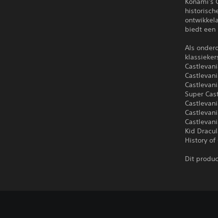
Konami's C
historisch
ontwikkela
biedt een 
Als onderd
klassieke
Castlevan
Castlevani
Castlevani
Super Cast
Castlevan
Castlevani
Castlevani
Kid Dracul
History of
Dit produ