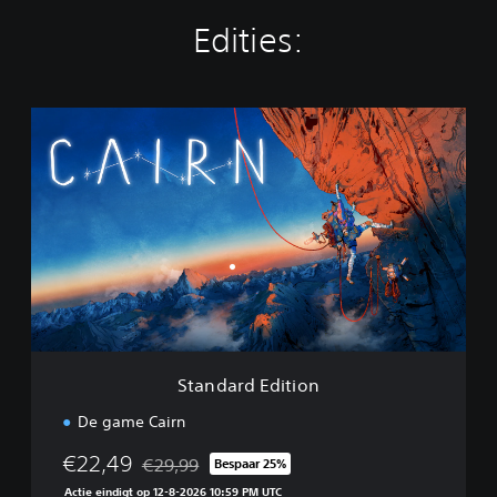
Edities:
S
t
a
n
d
a
r
d
E
d
i
t
i
Standard Edition
o
n
De game Cairn
€22,49
€29,99
Bespaar 25%
Korting ten opzichte van de oorspronkelijke prijs
Actie eindigt op 12-8-2026 10:59 PM UTC