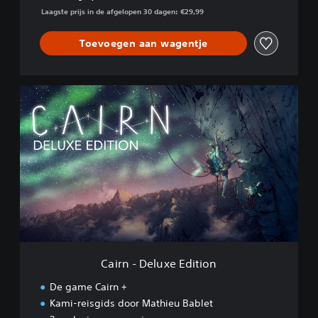
Laagste prijs in de afgelopen 30 dagen: €29,99
Toevoegen aan wagentje
C
a
i
r
n
-
D
e
l
u
x
e
E
Cairn - Deluxe Edition
d
i
De game Cairn +
t
Kami-reisgids door Mathieu Bablet
i