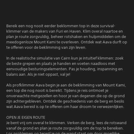
Bereik een nog nooit eerder beklommen top in deze survival-
klimmer van de makers van Furi en Haven. Klim overal naartoe en
plan je route zorgvuldig, beheer rotshaken en hulpmiddelen om de
meedogenloze Mount Kami te overleven. Ontdek wat Aava durft op
te offeren voor de beklimming van zijn leven.
In de realistische simulatie van Cairn kun je intuïtief klimmen: zoek
de beste grepen en plaats je handen en voeten naadloos met
eenvoudige besturingselementen. Pas je houding, inspanning en
balans aan. Als je niet oppast, val je!
Als profklimmer Aava begin je aan de beklimming van Mount Kami,
een top die nog nooit is bereikt. Tijdens je reis ontmoet je
onverwachte metgezellen en hoor je van degenen die op de grond
zijn achtergebleven. Ontdek de geschiedenis van de berg en beslis
wat Aava bereid is op te offeren om haar droom te verwezenlijken.
OPEN JE EIGEN ROUTE
Je bent vrij om overal te klimmen. Verken de berg, lees de rotswand
vanaf de grond en plan je route zorgvuldig om de top te bereiken.
Los problemen op terwijl je op de wand staat om door moeilijke