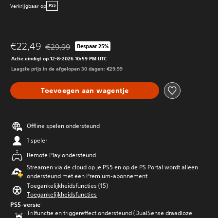
Verkrijgbaar op
PS5
€22,49
€29,99
Bespaar 25%
Korting ten opzichte van de oorspronkelijke prijs van 
Actie eindigt op 12-8-2026 10:59 PM UTC
Laagste prijs in de afgelopen 30 dagen: €29,99
Toevoegen aan wagentje
Offline spelen ondersteund
1 speler
Remote Play ondersteund
Streamen via de cloud op je PS5 en op de PS Portal wordt alleen
ondersteund met een Premium-abonnement
Toegankelijkheidsfuncties (15)
Toegankelijkheidsfuncties
PS5-versie
Trilfunctie en triggereffect ondersteund (DualSense draadloze