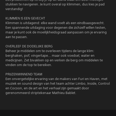
stukken te navigeren. Je kunt overal op klimmen, dus kies je pad
verstandig!
KLIMMEN IS EEN GEVECHT
Klimmen is uitdagend: elke wand voelt als een eindbaasgevecht.
Een spannende uitdaging voor degenen die zichzelf willen testen,
maar je kunt ook de moeilijkheidsgraad aanpassen om je ervaring
aan te passen.
OVERLEEF DE DODELIJKE BERG
Beheer je middelen om te overleven tijdens de lange klim:
berghaken, pof, vingertape... maar ook voedsel, water en
medicijnen. Zet bivakken op en verken de berg om middelen te
vinden om de top te bereiken.
PRIJZENWINNEND TEAM
Een onvergetelijke ervaring van de makers van Furi en Haven, met
muziek en sound design van het team achter Limbo, Inside, Control
en Cocoon, en de art en het verhaal zijn gemaakt door
gerenommeerd striptekenaar Mathieu Bablet.