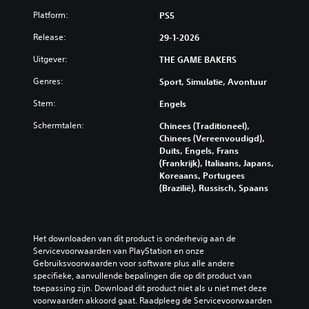
i
p
z
v
d
Platform:
j
PS5
l
o
a
)
k
a
n
n
Release:
29-1-2026
z
J
y
d
c
a
e
s
e
Uitgever:
THE GAME BAKERS
e
c
k
(
r
h
u
e
H
Genres:
o
Sport, Simulatie, Avontuur
t
n
U
r
n
e
t
Stem:
D
Engels
d
d
r
h
'
e
)
Schermtalen:
Chinees (Traditioneel),
z
e
s
r
J
Chinees (Vereenvoudigd),
e
t
)
t
e
Duits, Engels, Frans
t
u
w
i
k
(Frankrijk), Italiaans, Japans,
t
i
o
t
u
Koreaans, Portugees
e
t
r
e
n
(Brazilië), Russisch, Spaans
n
d
d
l
t
e
a
t
s
d
n
g
w
s
e
d
i
e
p
b
Het downloaden van dit product is onderhevig aan de 
e
n
e
e
e
Servicevoorwaarden van PlayStation en onze 
m
g
r
l
d
Gebruiksvoorwaarden voor software plus alle andere 
p
s
g
e
i
specifieke, aanvullende bepalingen die op dit product van 
e
n
e
n
e
toepassing zijn. Download dit product niet als u niet met deze 
n
i
g
o
n
voorwaarden akkoord gaat. Raadpleeg de Servicevoorwaarden 
.
v
e
m