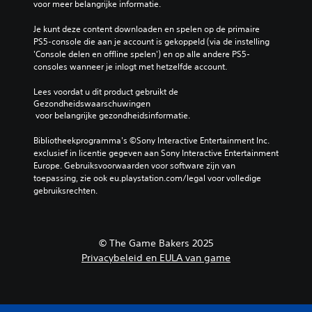
i
voor meer belangrijke informatie.
e
v
d
n
a
e
a
3
g
Je kunt deze content downloaden en spelen op de primaire 
u
n
t
D
s
PS5-console die aan je account is gekoppeld (via de instelling 
a
o
d
e
-
'Console delen en offline spelen') en op alle andere PS5-
a
p
e
l
a
consoles wanneer je inlogt met hetzelfde account.
n
e
g
e
p
u
e
a
m
Lees voordat u dit product gebruikt de 
a
n
d
m
e
Gezondheidswaarschuwingen
s
m
i
e
n
 voor belangrijke gezondheidsinformatie.
s
a
g
o
t
e
n
e
J
e
Bibliotheekprogramma's ©Sony Interactive Entertainment Inc. 
n
i
e
e
n
exclusief in licentie gegeven aan Sony Interactive Entertainment 
o
e
n
k
v
Europe. Gebruiksvoorwaarden voor software zijn van 
f
r
g
u
a
toepassing, zie ook eu.playstation.com/legal voor volledige 
e
w
e
n
n
gebruiksrechten.
e
a
s
t
d
n
a
p
d
e
r
r
r
e
g
e
d
o
a
a
e
© The Game Bakers 2025
o
k
u
m
k
o
Privacybeleid en EULA van game
e
d
e
s
r
n
i
v
h
d
d
o
o
i
e
i
-
l
n
z
a