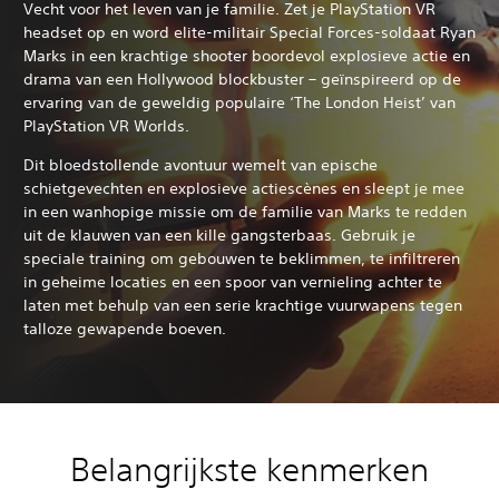
Vecht voor het leven van je familie. Zet je PlayStation VR
headset op en word elite-militair Special Forces-soldaat Ryan
Marks in een krachtige shooter boordevol explosieve actie en
drama van een Hollywood blockbuster – geïnspireerd op de
ervaring van de geweldig populaire ‘The London Heist’ van
PlayStation VR Worlds.
Dit bloedstollende avontuur wemelt van epische
schietgevechten en explosieve actiescènes en sleept je mee
in een wanhopige missie om de familie van Marks te redden
uit de klauwen van een kille gangsterbaas. Gebruik je
speciale training om gebouwen te beklimmen, te infiltreren
in geheime locaties en een spoor van vernieling achter te
laten met behulp van een serie krachtige vuurwapens tegen
talloze gewapende boeven.
Belangrijkste kenmerken