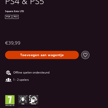
PS4 & PS5
Square Enix LTD
PS4
PS5
€39,99
Toevoegen aan wagentje
Offline spelen ondersteund
1 - 2 spelers