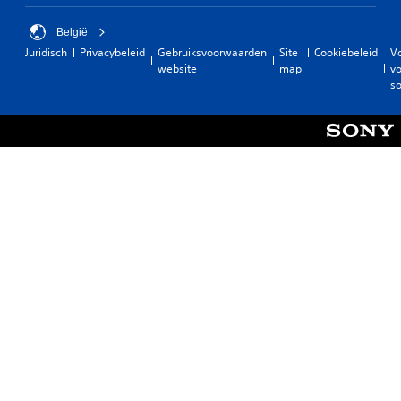
België
Juridisch
Privacybeleid
Gebruiksvoorwaarden
Site
Cookiebeleid
V
website
map
vo
so