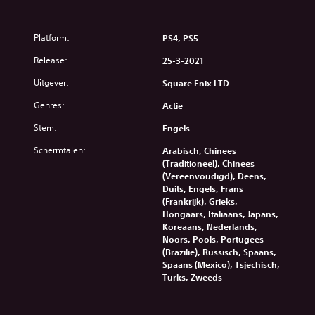
Platform:
PS4, PS5
Release:
25-3-2021
Uitgever:
Square Enix LTD
Genres:
Actie
Stem:
Engels
Schermtalen:
Arabisch, Chinees
(Traditioneel), Chinees
(Vereenvoudigd), Deens,
Duits, Engels, Frans
(Frankrijk), Grieks,
Hongaars, Italiaans, Japans,
Koreaans, Nederlands,
Noors, Pools, Portugees
(Brazilië), Russisch, Spaans,
Spaans (Mexico), Tsjechisch,
Turks, Zweeds