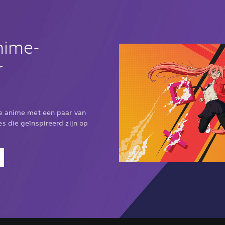
nime-
r
se anime met een paar van
s die geïnspireerd zijn op