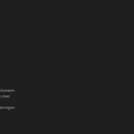
ationem.
n zeer
peringen