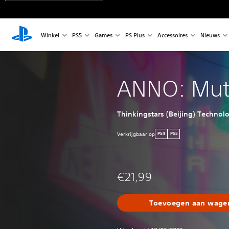
Winkel
PS5
Games
PS Plus
Accessoires
Nieuws
ANNO: Mut
Thinkingstars (Beijing) Technol
Verkrijgbaar op
PS4
PS5
€21,99
Toevoegen aan wagen