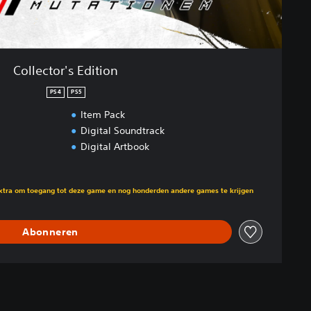
Collector's Edition
PS4
PS5
Item Pack
Digital Soundtrack
Digital Artbook
n opzichte van de oorspronkelijke prijs van €29,99
Extra om toegang tot deze game en nog honderden andere games te krijgen
Abonneren