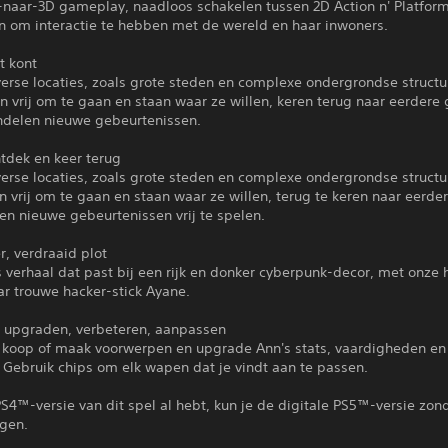
-naar-3D gameplay, naadloos schakelen tussen 2D Action n' Platfor
on om interactie te hebben met de wereld en haar inwoners.
t kont
erse locaties, zoals grote steden en complexe ondergrondse structu
jn vrij om te gaan en staan waar ze willen, keren terug naar eerdere
ndelen nieuwe gebeurtenissen.
tdek en keer terug
erse locaties, zoals grote steden en complexe ondergrondse structu
jn vrij om te gaan en staan waar ze willen, terug te keren naar eerde
en nieuwe gebeurtenissen vrij te spelen.
r, verdraaid plot
 verhaal dat past bij een rijk en donker cyberpunk-decor, met onze
ar trouwe hacker-stick Ayane.
, upgraden, verbeteren, aanpassen
 koop of maak voorwerpen en upgrade Ann's stats, vaardigheden en
. Gebruik chips om elk wapen dat je vindt aan te passen.
PS4™-versie van dit spel al hebt, kun je de digitale PS5™-versie zon
jgen.