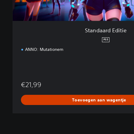
i
e
Standaard Editie
PS5
ANNO: Mutationem
€21,99
Toevoegen aan wagentje