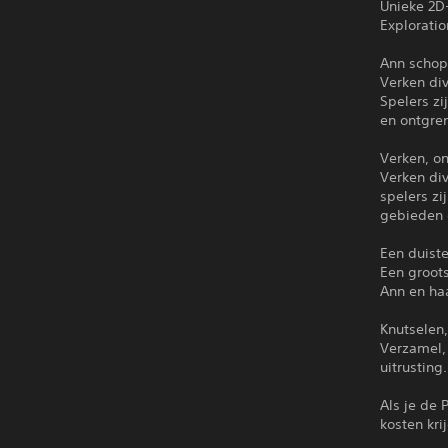
Unieke 2D
Explorati
Ann schop
Verken div
Spelers zi
en ontgre
Verken, on
Verken div
spelers zi
gebieden 
Een duiste
Een groots
Ann en ha
Knutselen
Verzamel,
uitrusting
Als je de 
kosten kri