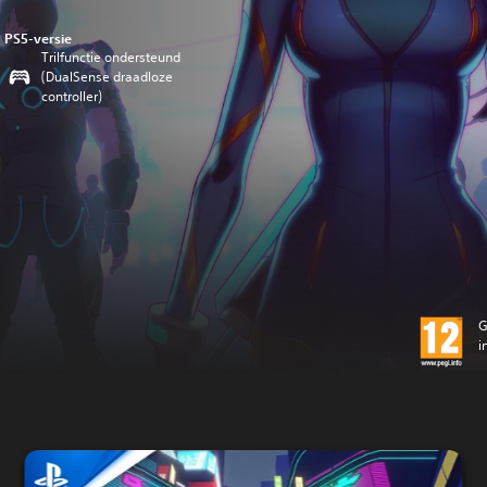
PS5-versie
Trilfunctie ondersteund
(DualSense draadloze
controller)
G
i