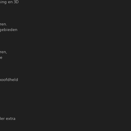
ming en 3D
ren.
 gebieden
ren,
re
 hoofdheld
der extra