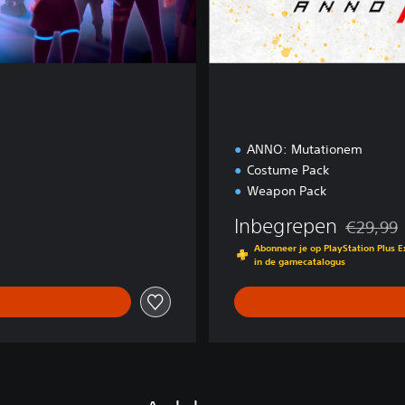
i
t
i
o
n
ANNO: Mutationem
Costume Pack
Weapon Pack
Inbegrepen
€29,99
Korting te
Abonneer je op PlayStation Plus 
in de gamecatalogus