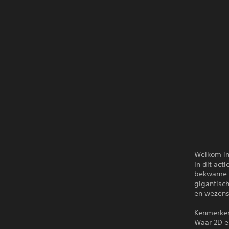
Welkom in
In dit act
bekwame c
gigantisc
en wezens
Kenmerke
Waar 2D e