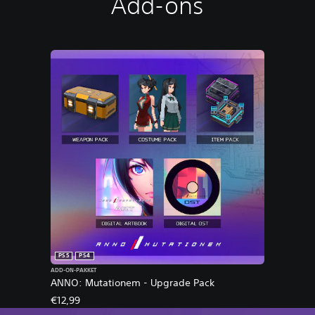
Add-ons
PS5
PS4
ADD-ON-PAKKET
ANNO: Mutationem - Upgrade Pack
€12,99