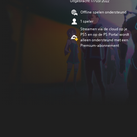
Uitgebracht 17/03/2022
Offline spelen ondersteund
1 speler
Streamen via de cloud op je
PS5 en op de PS Portal wordt
alleen ondersteund met een
Premium-abonnement