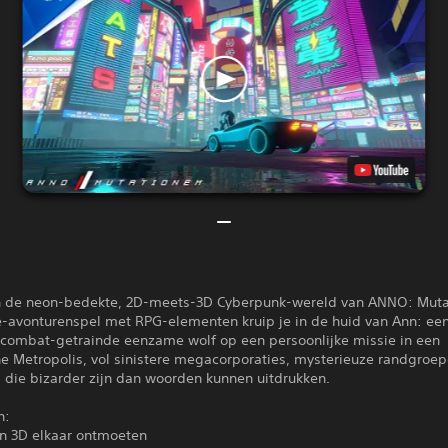
 de neon-bedekte, 2D-meets-3D Cyberpunk-wereld van ANNO: Mut
ie-avonturenspel met RPG-elementen kruip je in de huid van Ann: ee
ombat-getrainde eenzame wolf op een persoonlijke missie in een
he Metropolis, vol sinistere megacorporaties, mysterieuze randgroe
 die bizarder zijn dan woorden kunnen uitdrukken.
n:
n 3D elkaar ontmoeten