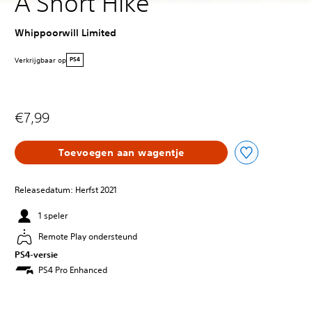
A Short Hike
Whippoorwill Limited
Verkrijgbaar op
PS4
€7,99
Toevoegen aan wagentje
Releasedatum: Herfst 2021
1 speler
Remote Play ondersteund
PS4-versie
PS4 Pro Enhanced