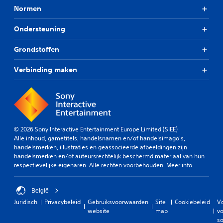
Normen
Ondersteuning
Grondstoffen
Verbinding maken
© 2026 Sony Interactive Entertainment Europe Limited (SIEE)
Alle inhoud, gametitels, handelsnamen en/of handelsimago's,
handelsmerken, illustraties en geassocieerde afbeeldingen zijn
handelsmerken en/of auteursrechtelijk beschermd materiaal van hun
respectievelijke eigenaren. Alle rechten voorbehouden.
Meer info
België
Juridisch
Privacybeleid
Gebruiksvoorwaarden
Site
Cookiebeleid
V
website
map
vo
so