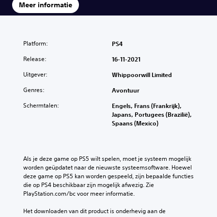
Meer informatie
Platform:
PS4
Release:
16-11-2021
Uitgever:
Whippoorwill Limited
Genres:
Avontuur
Schermtalen:
Engels, Frans (Frankrijk),
Japans, Portugees (Brazilië),
Spaans (Mexico)
Als je deze game op PS5 wilt spelen, moet je systeem mogelijk 
worden geüpdatet naar de nieuwste systeemsoftware. Hoewel 
deze game op PS5 kan worden gespeeld, zijn bepaalde functies 
die op PS4 beschikbaar zijn mogelijk afwezig. Zie 
PlayStation.com/bc voor meer informatie.
Het downloaden van dit product is onderhevig aan de 