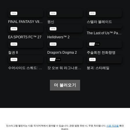
FINAL FANTASY VII REBIRTH
원신
스텔라 블레이드
The Last of Us™ Part II Remastered (중국어(간체자), 한국어, 태국어, 영어, 중국어(번체자))
EA SPORTS FC™ 27
Helldivers™ 2
철권 8
Dragon's Dogma 2
주술회전 전화향명
수어사이드 스쿼드: 킬 더 저스티스 리그
갓 오브 워 라그나로크 (한국어/ 영어/ 중국어/ 태국어 버전)
붕괴: 스타레일
더 불러오기
인스타그램 챌린지는 다음 국가/지역에서 참여할 수 있습니다. 관련 법령 위반 시, 무효 처리됩니다.
이용 약관을
확인
하세요.