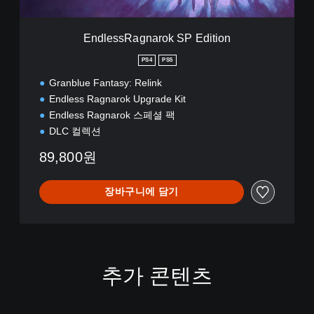
o
n
k
a
D
r
EndlessRagnarok SP Edition
e
o
m
k
PS4
PS5
o
S
(
Granblue Fantasy: Relink
P
중
E
Endless Ragnarok Upgrade Kit
국
d
Endless Ragnarok 스페셜 팩
어
i
DLC 컬렉션
(
t
간
i
89,800원
체
o
자
n
)
장바구니에 담기
,
한
국
어
,
영
추가 콘텐츠
어
,
일