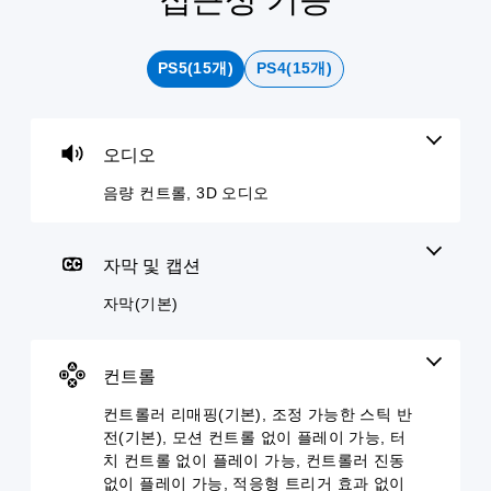
량
막
트
정
른
컨
(
롤
가
대
트
기
러
능
화
PS5(15개)
PS4(15개)
롤
본
리
한
다
)
매
난
른
개
핑
이
플
별
게
(
도
레
적
임
오디오
이
으
기
(
에
어
로
주
본
고
음량 컨트롤, 3D 오디오
와
오
요
)
급
미
디
스
)
사
리
오
토
전
게
자막 및 캡션
설
음
리
설
임
정
량
및
정
자막(기본)
을
된
을
캐
된
플
단
낮
릭
레
레
어
추
터
이
이
,
고
와
컨트롤
아
하
문
음
관
웃
는
구
소
련
컨트롤러 리매핑(기본), 조정 가능한 스틱 반
옵
데
또
거
된
전(기본), 모션 컨트롤 없이 플레이 가능, 터
션
도
는
할
자
으
치 컨트롤 없이 플레이 가능, 컨트롤러 진동
움
아
수
막
로
이
없이 플레이 가능, 적응형 트리거 효과 없이
이
있
만