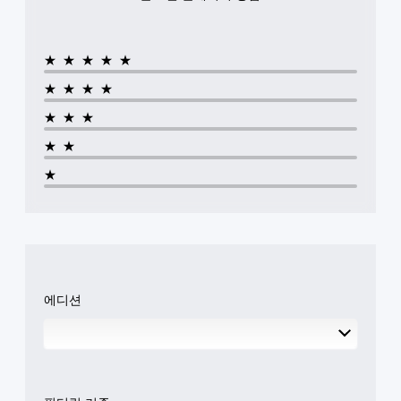
오
있
별
다
출
습
적
.
력
니
으
을
다
로
★★★★★
설
.
활
정
★★★★
성
할
화
조
★★★
수
할
정
있
수
★★
습
가
있
니
능
습
★
다
한
니
.
스
다
.
틱
반
전
컨
(
트
기
롤
에디션
본
리
)
마
인
스
틱
더
을
언
반