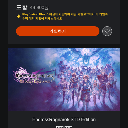
포함
49,800원
49,800원의 원래 가격에서 할인됨
PlayStation Plus 스페셜에 가입하여 게임 카탈로그에서 이 게임과
수백 개의 게임에 액세스하세요
가입하기
E
n
d
l
e
s
s
R
a
g
n
a
r
EndlessRagnarok STD Edition
o
k