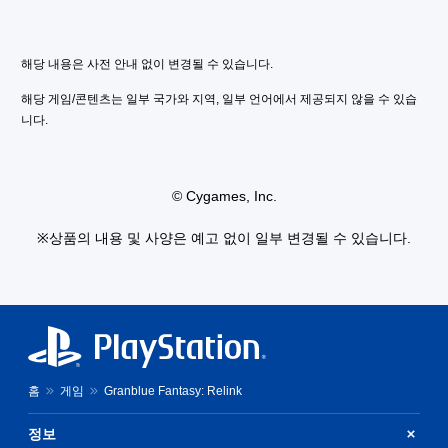
을
로
플
운
레
환
해당 내용은 사전 안내 없이 변경될 수 있습니다.
이
경
할
에
해당 게임/콘텐츠는 일부 국가와 지역, 일부 언어에서 제공되지 않을 수 있습
때
서
니다.
터
플
치
레
기
이
반
방
의
법
© Cygames, Inc.
컨
을
트
연
※상품의 내용 및 사양은 예고 없이 일부 변경될 수 있습니다.
롤
습
을
할
사
수
용
있
하
습
지
니
않
다
아
.
도
홈
게임
Granblue Fantasy: Relink
됩
게
니
정보
임
다