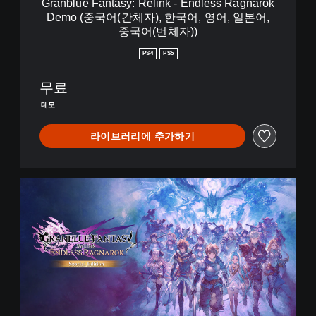
Granblue Fantasy: Relink - Endless Ragnarok
s
Demo (중국어(간체자), 한국어, 영어, 일본어,
y
중국어(번체자))
:
R
PS4
PS5
e
l
무료
i
n
데모
k
-
라이브러리에 추가하기
E
n
d
l
E
e
n
s
d
s
l
R
e
a
s
g
s
n
R
a
a
r
g