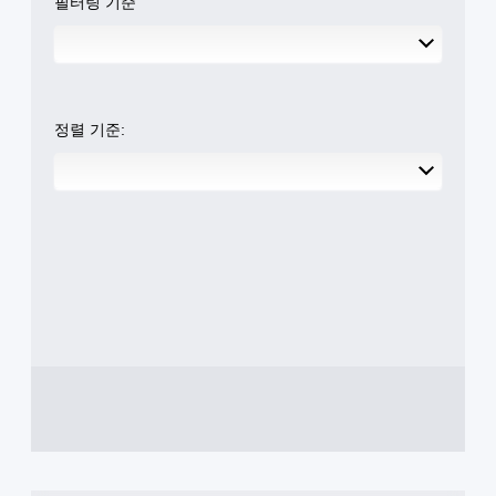
필터링 기준
제
전
든
시
지
킬
게
수
임
있
컨
는
트
정렬 기준:
일
롤
부
을
옵
검
션
토
이
할
제
수
공
있
됩
습
니
니
다
다
.
.
모
튜
션
토
컨
리
트
얼
롤
리