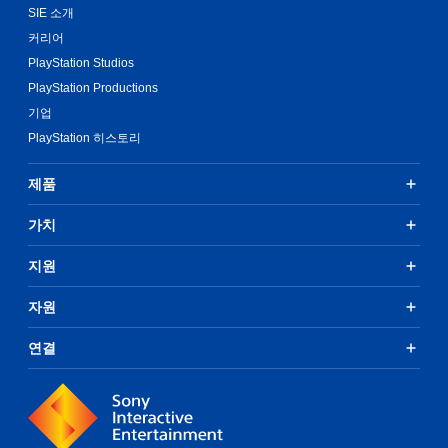
일
SIE 소개
.
시
커리어
정
컨
PlayStation Studios
지
트
PlayStation Productions
게
롤
기업
임
러
플
PlayStation 히스토리
진
레
동
이
없
제품
또
이
는
플
가치
영
레
상
이
시
지원
청
가
중
능
자원
에
컨
언
트
연결
제
롤
든
러
지
진
게
동
임
/
을