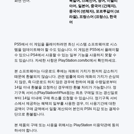
화면 언어:
독일어, 스페인어, 영어, 이탈리
지
다
아어, 일본어, 중국어 (간체자),
않
.
중국어 (번체자), 포르투갈어 (브
아
라질), 프랑스어 (프랑스), 한국
도
연
어
됩
습
니
모
다
드
.
PS5에서 이 게임을 플레이하려면 최신 시스템 소프트웨어로 시스
게
템을 업데이트해야 할 수도 있습니다. 이 게임은 PS5에서 플레이할 
임
터
수 있으나 PS4에서 사용할 수 있는 일부 기능을 사용하지 못할 수
진
치
도 있습니다. 자세한 사항은 PlayStation.com/bc에서 확인하세요.
행
컨
결
본 소프트웨어는 다운로드 후에는 재화의 가치가 현저히 감소하기 
트
과
때문에 환불되지 않습니다. 관련 법률에 따라 재화의 가치가 손상되
롤
에
지 않은, 즉 다운로드 하지 않은 경우에 한하여 제품 수령일로부터 
없
영
14일 이내 환불을 요청하신 경우에만 환불 처리가 가능합니다. 정
이
향
기구독 서비스(PlayStation®Plus등)는 최초 구매일 또는 갱신일로
플
을
부터 14일 이내에 구매 취소를 요청할 수 있습니다. 정기구독 서비
미
레
스에서 제공하는 혜택의 일부를 사용한 경우, 미 사용기간에 대한 
치
이
금액이 구매 금액에서 일할 계산되어 본인의 PSN 지갑 또는 결제수
지
가
단으로 환불됩니다.
않
능
는
본 제품의 구매 또는 사용을 위해서는 PlayStation 이용약관에 동의
게
자
하셔야 합니다.
임
유