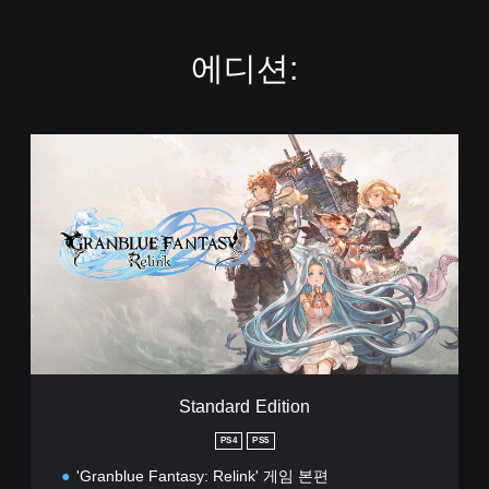
에디션:
S
t
a
n
d
a
r
d
E
d
i
t
i
Standard Edition
o
n
PS4
PS5
'Granblue Fantasy: Relink' 게임 본편