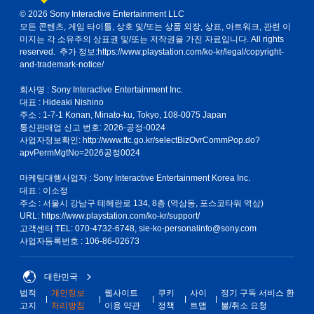
햅
일
© 2026 Sony Interactive Entertainment LLC
틱
시
모든 콘텐츠, 게임 타이틀, 상호 및/또는 상품 외장, 상표, 아트워크, 관련 이
피
정
미지는 각 소유주의 상표권 및/또는 저작권을 가진 자료입니다. All rights
드
지
reserved. 추가 정보:
https://www.playstation.com/ko-kr/legal/copyright-
백
할
and-trademark-notice/
을
수
켜
있
회사명 : Sony Interactive Entertainment Inc.
지
습
대표 : Hideaki Nishino
않
니
주소 : 1-7-1 Konan, Minato-ku, Tokyo, 108-0075 Japan
고
다
통신판매업 신고 번호: 2026-공정-0024
도
(
사업자정보확인:
http://www.ftc.go.kr/selectBizOvrCommPop.do?
게
오
apvPermMgtNo=2026공정0024
임
프
을
라
마케팅대행사업자 : Sony Interactive Entertainment Korea Inc.
플
인
대표 : 이소정
레
플
주소 : 서울시 강남구 테헤란로 134, 8층 (역삼동, 포스코타워 역삼)
이
레
URL: https://www.playstation.com/ko-kr/support/
할
이
고객센터 TEL: 070-4732-6748, sie-ko-personalinfo@sony.com
수
에
사업자등록번호 : 106-86-02673
있
서
습
만
니
가
대한민국
다
능
법적
개인정보
웹사이트
쿠키
사이
정기 구독 서비스 환
.
)
고지
처리방침
이용 약관
정책
트맵
불/취소 요청
.