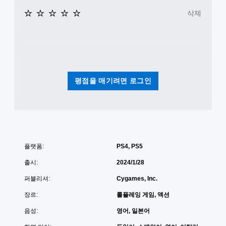
없
마
이
삭제
인
플
더
레
언
이
제
가
든
능
지
게
게
평점을 매기려면 로그인
임
임
을
플
플
레
레
이
이
튜
할
토
때
리
플랫폼:
PS4, PS5
모
얼
션
을
출시:
2024/1/28
컨
검
트
토
퍼블리셔:
Cygames, Inc.
롤
할
을
수
장르:
롤플레잉 게임, 액션
사
있
음성:
영어, 일본어
용
습
하
니