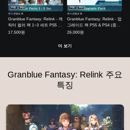
PS5
PS4
PS5
PS4
추가 콘텐츠 팩
추가 콘텐츠 팩
Granblue Fantasy: Relink - 캐
Granblue Fantasy: Relink - 업
릭터 컬러 팩 1~3 세트 PS5 &
그레이드 팩 PS5 & PS4 (중국
PS4 (한국어판)
어(간체자), 한국어, 영어, 일본
17,500원
26,000원
어, 중국어(번체자))
더 보기
Granblue Fantasy: Relink 주요
특징