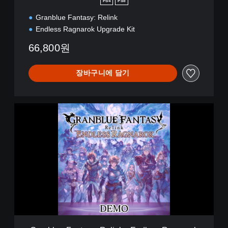
PS4
PS5
S
Granblue Fantasy: Relink
T
D
Endless Ragnarok Upgrade Kit
E
66,800원
d
i
t
장바구니에 담기
i
o
n
G
r
a
n
b
l
u
e
F
a
n
t
a