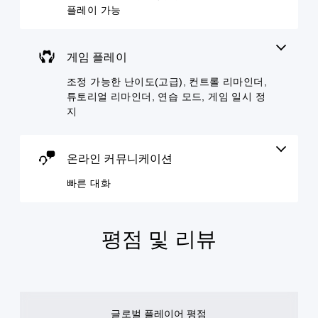
컨
되
콘
습
플레이 가능
포
트
도
을
니
함
롤
록
주
다
됩
을
도
고
.
니
변
게임 플레이
전
받
다
경
수
으
.
3
조정 가능한 난이도(고급), 컨트롤 리마인더,
하
준
면
D
거
을
튜토리얼 리마인더, 연습 모드, 게임 일시 정
서
나
오
사
더
지
,
용
디
욱
일
자
편
오
부
지
리
사
온라인 커뮤니케이션
컨
정
하
방
트
하
게
에
빠른 대화
롤
거
커
서
재
나
뮤
소
배
다
니
리
치
양
케
가
평점 및 리뷰
옵
한
이
들
션
지
션
리
을
원
할
도
이
기
수
록
용
능
있
오
할
을
습
디
수
개
글로벌 플레이어 평점
니