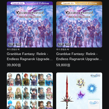
본
어
,
중
국
어
(
번
체
자
PS5
PS4
PS5
PS4
)
추가 콘텐츠 팩
추가 콘텐츠 팩
)
Granblue Fantasy: Relink -
Granblue Fantasy: Relink -
Endless Ragnarok Upgrade
Endless Ragnarok Upgrade
Kit (Standard Edition) (한국어
Kit (Special Edition) (한국어
39,800원
59,800원
판)
판)