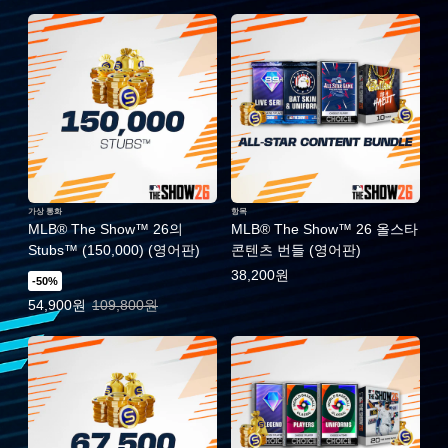
가상 통화
항목
MLB® The Show™ 26의
MLB® The Show™ 26 올스타
Stubs™ (150,000) (영어판)
콘텐츠 번들 (영어판)
38,200원
-50%
특별가: 54,900원. 일반가: 109,800원.
54,900원
109,800원