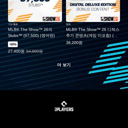
가상 통화
항목
MLB® The Show™ 26의
MLB® The Show™ 26 디럭스
Stubs™ (67,500) (영어판)
추가 콘텐츠(게임 미포함) (영
어판)
38,200원
-50%
특별가: 27,400원. 일반가: 54,800원.
27,400원
54,800원
더 보기