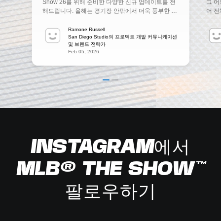
Show 26를 위해 준비한 다양한 신규 업데이트를 전
그 어
해드립니다. 올해는 경기장 안팎에서 더욱 풍부한 액
어 전
션과 깊이 있는 몰입감, 그리고 향상된 조작감을 선사
절의 
합니다. Road To The Show: 더 많은 여정 올해
는 투
Ramone Russell
Road To The Show는 ‘25에서 여러분이 좋아했던
San Diego Studio의 프로덕트 개발 커뮤니케이션
시작됩
및 브랜드 전략가
요소를 한층 발전시켜, 그 어느 때보다 몰입감 넘치는
전반의
Feb 05, 2026
경험을 선사합니다. 다음과 같은 변화를 준비했습니
Stu
다: 또한, Road To The Show: Road to
메리칸
Cooperstown을 자랑스럽게 소개합니다. 고등학교
시 한
에서 시작해 자신만의 경력을 쌓고, Road To The
학교
Show의 새로운 기능을 통해 명예의 전당에 입성할
로, 
수 있을지 확인해 보세요. 도전하실 준비가 되셨습니
이러한
까? Diamond Dynasty¹: World Baseball Classic을
장에 
포함한 완전히 새로운 경쟁 방식 Diamond Dynasty
고자 
가 새로운 플레이 방식과 함께 역대 최고의 모습으로
로 써
돌아왔습니다! 다음 […]
난 기
INSTAGRAM에서
MLB® THE SHOW™
팔로우하기