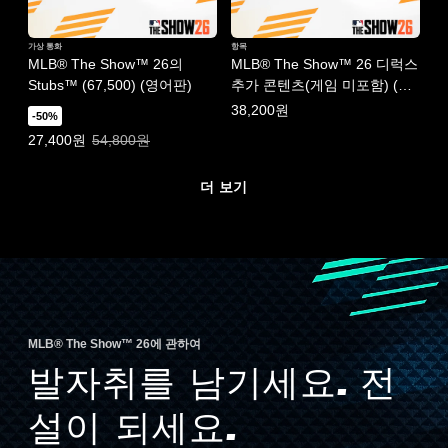
가상 통화
항목
MLB® The Show™ 26의
MLB® The Show™ 26 디럭스
Stubs™ (67,500) (영어판)
추가 콘텐츠(게임 미포함) (영
어판)
38,200원
-50%
특별가: 27,400원. 일반가: 54,800원.
27,400원
54,800원
더 보기
MLB® The Show™ 26에 관하여
발자취를 남기세요. 전
설이 되세요.