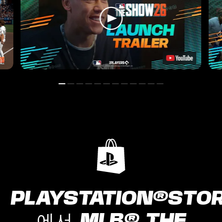
PLAYSTATION®STO
에서 MLB® THE