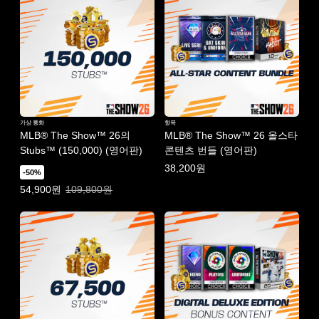
가상 통화
항목
MLB® The Show™ 26의
MLB® The Show™ 26 올스타
Stubs™ (150,000) (영어판)
콘텐츠 번들 (영어판)
38,200원
-50%
특별가: 54,900원. 일반가: 109,800원.
54,900원
109,800원