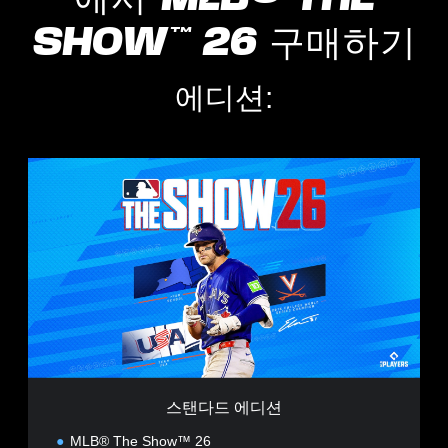
SHOW™ 26 구매하기
에디션:
스
탠
다
드
에
디
션
스탠다드 에디션
MLB® The Show™ 26