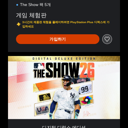
The Show 팩 5개
게임 체험판
3시간의 제품판 체험을 플레이하려면 PlayStation Plus 디럭스에 가
입하세요
가입하기
디
지
털
디
럭
스
에
디
션
디지털 디럭스 에디션