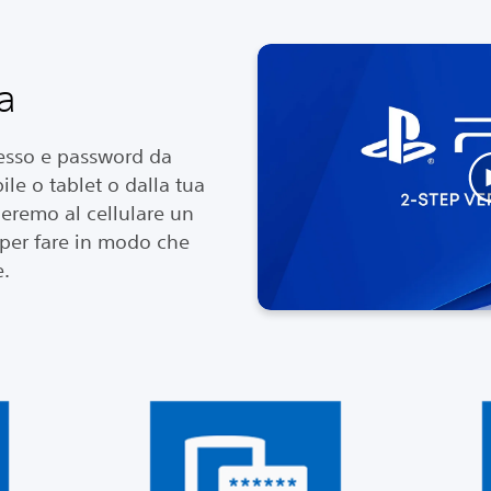
a
esso e password da
le o tablet o dalla tua
ieremo al cellulare un
 per fare in modo che
e.