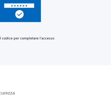
 il codice per completare l'accesso
icurezza