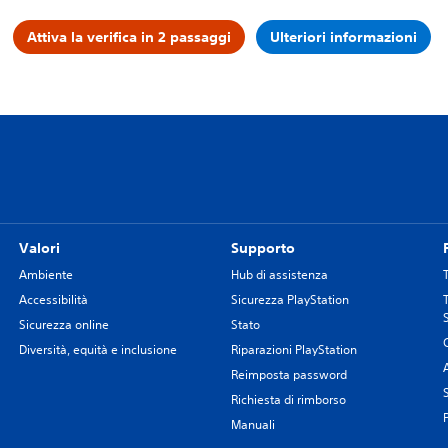
Attiva la verifica in 2 passaggi
Ulteriori informazioni
Valori
Supporto
Ambiente
Hub di assistenza
Accessibilità
Sicurezza PlayStation
Sicurezza online
Stato
Diversità, equità e inclusione
Riparazioni PlayStation
Reimposta password
Richiesta di rimborso
Manuali