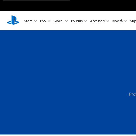
Store
PS5
Giochi
PS Plus
Accessori
Novità
Sup
Pro