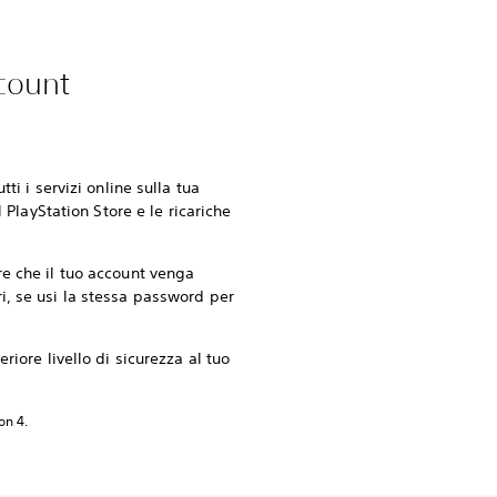
ccount
ti i servizi online sulla tua
l PlayStation Store e le ricariche
re che il tuo account venga
i, se usi la stessa password per
riore livello di sicurezza al tuo
on 4.