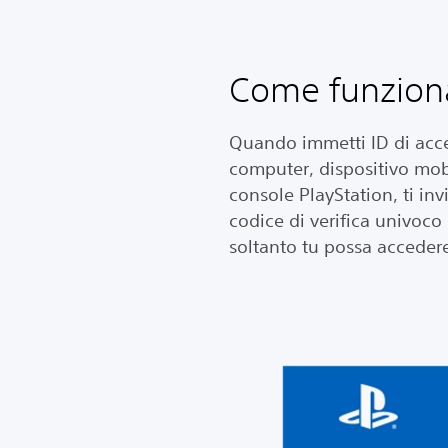
Come funzion
Quando immetti ID di acc
computer, dispositivo mobi
console PlayStation, ti inv
codice di verifica univoco
soltanto tu possa acceder