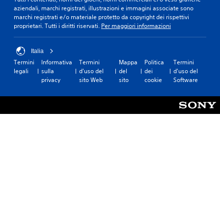
aziendali, marchi registrati, illustrazioni e immagini associate sono
marchi registrati e/o materiale protetto da copyright dei rispettivi
proprietari. Tutti i diritti riservati.
Per maggiori informazioni
Italia
Termini
Informativa
Termini
Mappa
Politica
Termini
legali
sulla
d'uso del
del
dei
d'uso del
privacy
sito Web
sito
cookie
Software