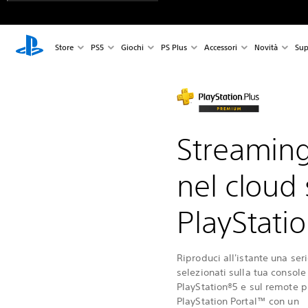
Store
PS5
Giochi
PS Plus
Accessori
Novità
Sup
Streamin
nel cloud
PlayStati
Riproduci all'istante una seri
selezionati sulla tua console
PlayStation®5 e sul remote p
PlayStation Portal™ con un