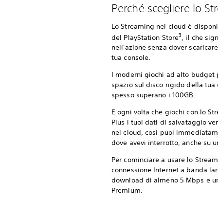
Perché scegliere lo S
Lo Streaming nel cloud è disponi
3
del PlayStation Store
, il che sig
nell'azione senza dover scaricare 
tua console.
I moderni giochi ad alto budget
spazio sul disco rigido della tu
spesso superano i 100GB.
E ogni volta che giochi con lo St
Plus i tuoi dati di salvataggio 
nel cloud, così puoi immediatam
dove avevi interrotto, anche su u
Per cominciare a usare lo Streami
connessione Internet a banda lar
download di almeno 5 Mbps e un
Premium.