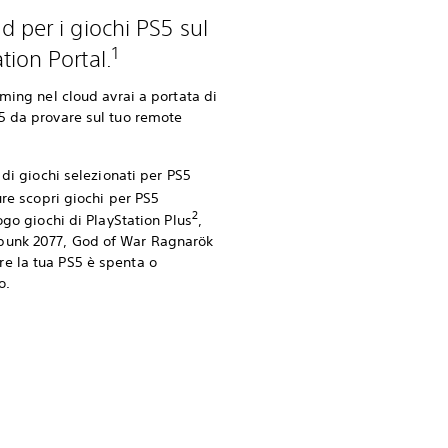
d per i giochi PS5 sul
1
tion Portal.
aming nel cloud avrai a portata di
5 da provare sul tuo remote
 di giochi selezionati per PS5
re scopri giochi per PS5
2
ogo giochi di PlayStation Plus
,
punk 2077, God of War Ragnarök
e la tua PS5 è spenta o
o.