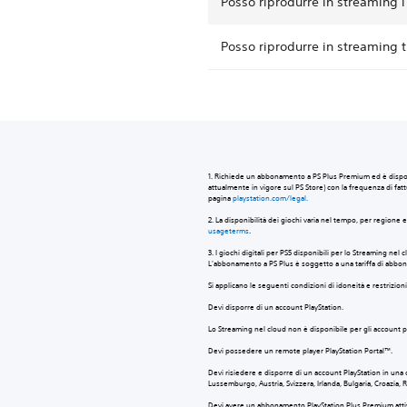
Posso riprodurre in streaming i
Posso riprodurre in streaming t
‎1. Richiede un abbonamento a PS Plus Premium ed è dispo
attualmente in vigore sul PS Store) con la frequenza di fattu
pagina
playstation.com/legal.
‎2. La disponibilità dei giochi varia nel tempo, per region
usageterms
.
‎3. I giochi digitali per PS5 disponibili per lo Streaming n
L'abbonamento a PS Plus è soggetto a una tariffa di abbon
Si applicano le seguenti condizioni di idoneità e restrizio
Devi disporre di un account PlayStation.
Lo Streaming nel cloud non è disponibile per gli account p
Devi possedere un remote player PlayStation Portal™.
Devi risiedere e disporre di un account PlayStation in una d
Lussemburgo, Austria, Svizzera, Irlanda, Bulgaria, Croazia,
Devi avere un abbonamento PlayStation Plus Premium att