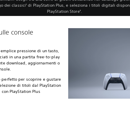
o dei classici
di PlayStation Plus, e seleziona i titoli digitali disponi
2
PlayStation Store
.
3
ulle console
 semplice pressione di un tasto,
ciati in una partita free-to-play
iente download, aggiornamenti o
nsole.
 perfetto per scoprire e gustare
elezione di titoli dal PlayStation
i con PlayStation Plus