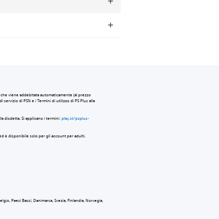
a che viene addebitata automaticamente (al prezzo
servizio di PSN e i Termini di utilizzo di PS Plus alla
a disdetta. Si applicano i termini:
play.st/psplus-
ed è disponibile solo per gli account per adulti.
elgio, Paesi Bassi, Danimarca, Svezia, Finlandia, Norvegia,