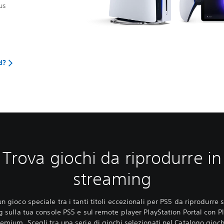
us
d?
Trova giochi da riprodurre in
streaming
n gioco speciale tra i tanti titoli eccezionali per PS5 da riprodurre 
 sulla tua console PS5 e sul remote player PlayStation Portal con P
remium. Scegli tra una serie di giochi selezionati nel Catalogo gioch