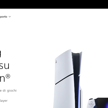
porto
g
 su
on®
e di giochi
layer