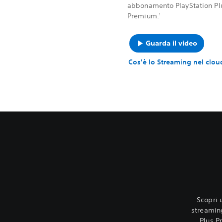
abbonamento PlayStation Pl
Premium.
1
Guarda il video
Cos'è lo Streaming nel clou
Scopri u
streaming
Plus P