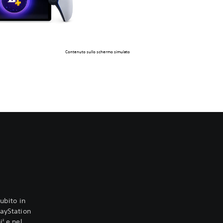
Contenuto sullo schermo simulato
subito in
layStation
i
e nel
2