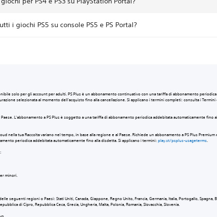
 giochi per PS4 e PS3 su PlayStation Portal?
utti i giochi PS5 su console PS5 e PS Portal?
nibile solo per gli account per adulti. PS Plus è un abbonamento continuativo con una tariffa di abbonamento periodic
razione selezionata al momento dell'acquisto fino alla cancellazione. Si applicano i termini completi: consulta i Termini di 
e e Paese. L'abbonamento a PS Plus è soggetto a una tariffa di abbonamento periodica addebitata automaticamente fino all
el cloud nella tua Raccolta variano nel tempo, in base alla regione e al Paese. Richiede un abbonamento a PS Plus Premium 
amento periodica addebitata automaticamente fino alla disdetta. Si applicano i termini:
play.st/psplus-usageterms
.
ni:
er minori.
elle seguenti regioni o Paesi: Stati Uniti, Canada, Giappone, Regno Unito, Francia, Germania, Italia, Portogallo, Spagna, B
 Repubblica di Cipro, Repubblica Ceca, Grecia, Ungheria, Malta, Polonia, Romania, Slovacchia, Slovenia.
ivo.