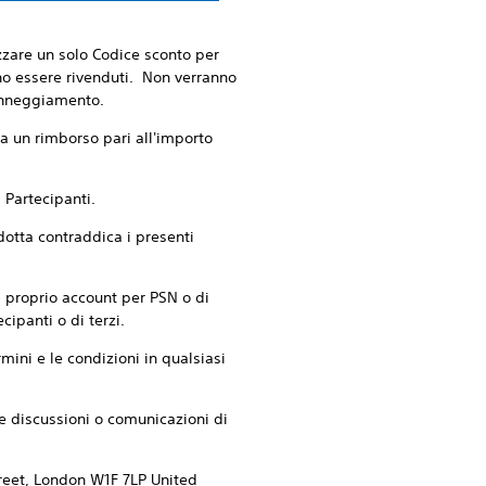
zzare un solo Codice sconto per
ono essere rivenduti. Non verranno
danneggiamento.
 a un rimborso pari all'importo
 Partecipanti.
ndotta contraddica i presenti
al proprio account per PSN o di
cipanti o di terzi.
rmini e le condizioni in qualsiasi
se discussioni o comunicazioni di
treet, London W1F 7LP United