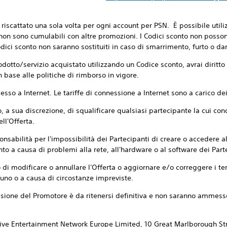
riscattato una sola volta per ogni account per PSN. È possibile utili
 non sono cumulabili con altre promozioni. I Codici sconto non poss
Codici sconto non saranno sostituiti in caso di smarrimento, furto o 
rodotto/servizio acquistato utilizzando un Codice sconto, avrai diritto
n base alle politiche di rimborso in vigore.
esso a Internet. Le tariffe di connessione a Internet sono a carico dei
tto, a sua discrezione, di squalificare qualsiasi partecipante la cui co
ell'Offerta.
onsabilità per l'impossibilità dei Partecipanti di creare o accedere 
nto a causa di problemi alla rete, all'hardware o al software dei Parte
tto di modificare o annullare l'Offerta o aggiornare e/o correggere i te
uno o a causa di circostanze impreviste.
ecisione del Promotore è da ritenersi definitiva e non saranno ammes
active Entertainment Network Europe Limited, 10 Great Marlborough S