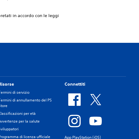
retati in accordo con le leggi
Risorse
Connettiti
Termini di servizio
Termini di annullamento del PS
Store
Classificazioni per età
Avvertenze per la salute
Sviluppatori
Programma di licenza ufficiale
App PlayStation (iOS)