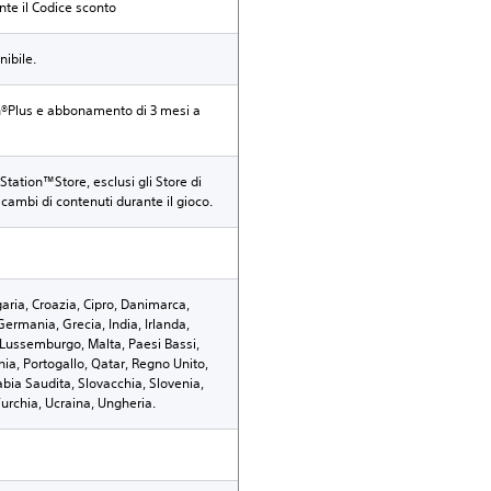
nte il Codice sconto
ibile.
n®Plus e abbonamento di 3 mesi a
Station™Store, esclusi gli Store di
i scambi di contenuti durante il gioco.
garia, Croazia, Cipro, Danimarca,
 Germania, Grecia, India, Irlanda,
o, Lussemburgo, Malta, Paesi Bassi,
a, Portogallo, Qatar, Regno Unito,
bia Saudita, Slovacchia, Slovenia,
Turchia, Ucraina, Ungheria.