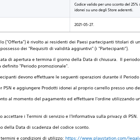
Codice valido per uno sconto del 25% s
idonei su uno degli Store aderenti.
"
2021-05-27.
o ("Offerta") è rivolto ai residenti dei Paesi partecipanti titolari di 
ossesso dei "Requisiti di validità aggiuntivi" (i "Partecipanti").
a Data di apertura e termina il giorno della Data di chiusura. Il perio
rà definito "Periodo promozionale".
artecipanti devono effettuare le seguenti operazioni durante il Period
r PSN e aggiungere Prodotti idonei al proprio carrello presso uno de
sconto al momento del pagamento ed effettuare l'ordine utilizzando
o accettare i Termini di servizio e l'Informativa sulla privacy di PSN.
rno della Data di scadenza del codice sconto.
 termini e condizioni di utilizzo:
https://www.playstation.com/legal