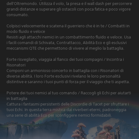
dell'Oltremondo. Utilizza il volo, la presa e il wall dash per percorrere
grandi distanze e superare gli ostacoli con poca fatica e poco vigore
consumato.
Colpisci velocemente e scatena il guerriero che è in te / Combatti in
modo fluido e veloce
Resisti agli attacchi nemici in un combattimento fluido e veloce. Usa
i facili comandi di Schivata, Contrattacco, Abilità Eco e gli esclusivi
meccanismi QTE che permettono di vivere al meglio la battaglia.
Forte risvegliato, viaggia al fianco dei tuoi compagni / Incontra i
Risonatori
Componi un armonioso concerto in battaglia con i Risonatori di
diverse abilità. I loro Forte esclusivi rivelano le loro personalità
distintive e saranno i tuoi punti di forza per il viaggio che ti aspetta.
Potere dei tuoi nemici al tuo comando / Raccogli gli Echi per aiutarti
in battaglia
Cattura i fantasmi persistenti delle Discordie di Tacet per sfruttare i
tuoi Echi. In questa terra mistica dai riverberi eterni, padroneggia
una serie di abilità Eco per sconfiggere nemici formidabili.