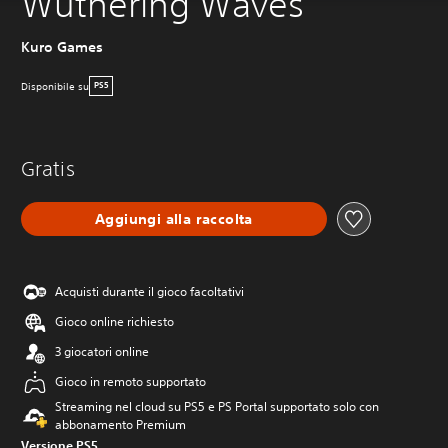
Wuthering Waves
Kuro Games
Disponibile su
PS5
Gratis
Aggiungi alla raccolta
Acquisti durante il gioco facoltativi
Gioco online richiesto
3 giocatori online
Gioco in remoto supportato
Streaming nel cloud su PS5 e PS Portal supportato solo con
abbonamento Premium
Versione PS5