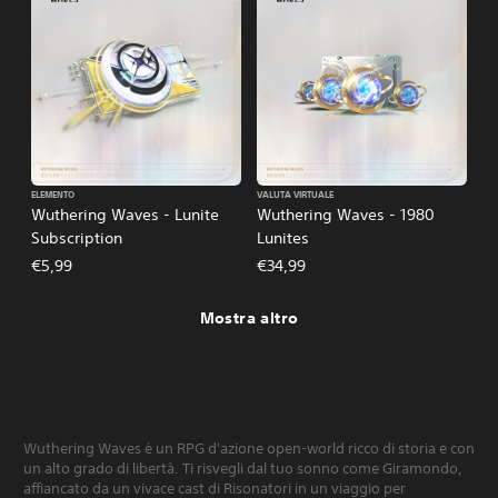
ELEMENTO
VALUTA VIRTUALE
Wuthering Waves - Lunite
Wuthering Waves - 1980
Subscription
Lunites
€5,99
€34,99
Mostra altro
Wuthering Waves è un RPG d'azione open-world ricco di storia e con
un alto grado di libertà. Ti risvegli dal tuo sonno come Giramondo,
affiancato da un vivace cast di Risonatori in un viaggio per