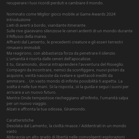
recuperare i tuoi ricordi perduti e cambiare il mondo.
Nominato come Miglior gioco mobile ai Game Awards 2024
Introduzione
Lieti di averti a bordo, viandante itinerante.
Sulle rive giacevano silenziose le ceneri ardenti di un mondo durante
il Riflusso della marea.
Affranti dal Lamento, le precedenti creature e gli esseri terrestri
rimasero immobili.
Ma reagirono, con abbastanza forza da penetrare il silenzio.
L'umanità è risorta dalle ceneri dell'apocalisse.
E tu, Giramondo, dovrai intraprendere l'avventura del Risveglio.
Compagni da incontrare, nemici da sconfiggere, nuovi poteri da
acquisire, verità nascoste da svelare e spettacoli inediti da
ammirare... Un vasto mondo di infinite possibilità ti aspetta. La
scelta è nelle tue mani. Sii la risposta, sii la guida e segui i suoni per
arrivare a un nuovo futuro.
Mentre Onde tempestose riecheggiano all'infinito, l'umanità salpa
per un nuovo viaggio.
Alzati e affronta la tua odissea, Giramondo.
Caratteristiche
Desolata dal Lamento, la civiltà rinasce / Addentrati in un mondo
vasto
Abbraccia un alto grado di libertà nelle coinvolgenti esplorazioni