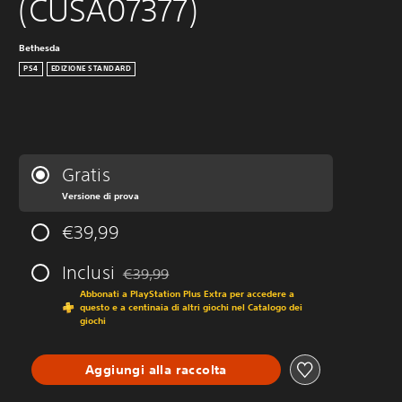
(CUSA07377)
Bethesda
PS4
EDIZIONE STANDARD
Gratis
Versione di prova
€39,99
Inclusi
€39,99
Scontato dal prezzo originale di €39,99
Abbonati a PlayStation Plus Extra per accedere a
questo e a centinaia di altri giochi nel Catalogo dei
giochi
Aggiungi alla raccolta