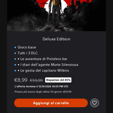
e
E
d
i
t
i
o
n
Deluxe Edition
Gioco base
Tutti i 3 DLC:
• Le avventure di Pistolero Joe
• I diari dell’agente Morte Silenziosa
• Le gesta del capitano Wilkins
€8,99
€59,99
Risparmio del 85%
Scontato dal prezzo originale di €59,99
L'offerta termina il 12/8/2026 10:59 PM UTC
Prezzo più basso degli ultimi 30 giorni: €59,99
Aggiungi al carrello