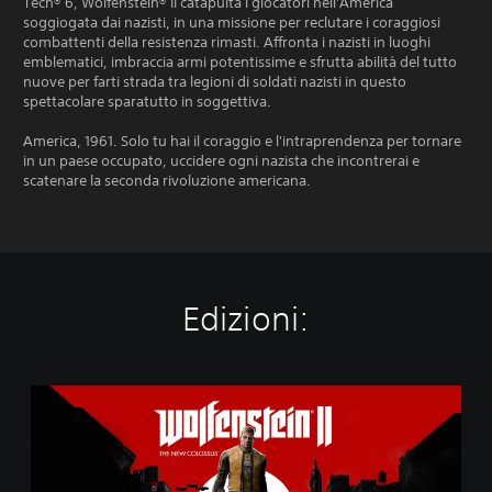
Tech® 6, Wolfenstein® II catapulta i giocatori nell'America
soggiogata dai nazisti, in una missione per reclutare i coraggiosi
combattenti della resistenza rimasti. Affronta i nazisti in luoghi
emblematici, imbraccia armi potentissime e sfrutta abilità del tutto
nuove per farti strada tra legioni di soldati nazisti in questo
spettacolare sparatutto in soggettiva.
America, 1961. Solo tu hai il coraggio e l'intraprendenza per tornare
in un paese occupato, uccidere ogni nazista che incontrerai e
scatenare la seconda rivoluzione americana.
Edizioni:
E
d
i
z
i