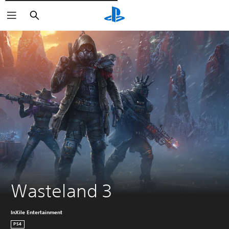
Cerca
Wasteland 3
InXile Entertainment
PS4