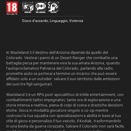
Gioco d'azzardo, Linguaggio, Violenza
In Wasteland 3 il destino dell'Arizona dipende da quello del
Colorado. Vestirai i panni di un Desert Ranger che combatte una
battaglia persa per mantenere viva la sua amata Arizona, quando
l'autoproclamatosi Patriarca del Colorado, parlando alla radio,
promette aiuto se porterai a termine un incarico che può essere
affidato solo a un outsider: salvare il suo territorio dalle ambizioni
dei suoi tre figli sanguinari.
Wasteland 3 è un RPG post-apocalittico di inXile entertainment, con
combattimenti tattici impegnativi, tante ore di esplorazione e una
storia intensa e reattiva, piena di colpi di scena e drastiche decisioni
etiche. Gioca in modalità giocatore singolo o co-op mentre
costruisci la tua squadra con specializzazioni e abilità in base al tuo
stile di gioco e personalizzi il tuo veicolo, il Kodiak, trasformandolo
in una bestia da guerra corazzata. Salvare il Colorado non sarà facile,