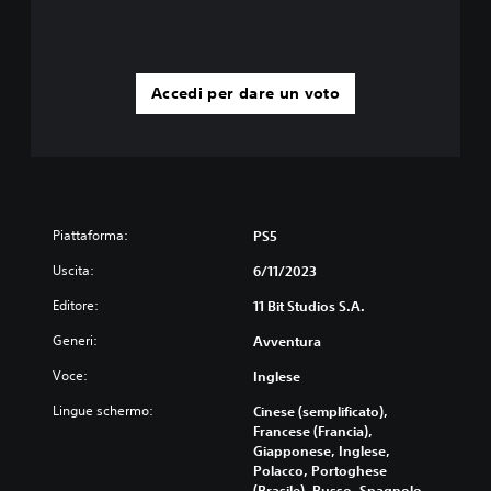
Accedi per dare un voto
Piattaforma:
PS5
Uscita:
6/11/2023
Editore:
11 Bit Studios S.A.
Generi:
Avventura
Voce:
Inglese
Lingue schermo:
Cinese (semplificato),
Francese (Francia),
Giapponese, Inglese,
Polacco, Portoghese
(Brasile), Russo, Spagnolo,