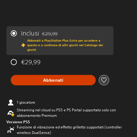
Inclusi
€29,99
Scontato dal prezzo originale di €29,99
Abbonati a PlayStation Plus Extra per accedere a
questo e a centinaia di altri giochi nel Catalogo dei
giochi
€29,99
Abbonati
1 giocatore
Streaming nel cloud su PS5 e PS Portal supportato solo con
abbonamento Premium
Versione PS5
Funzione di vibrazione ed effetto grilletto supportati (controller
wireless DualSense)