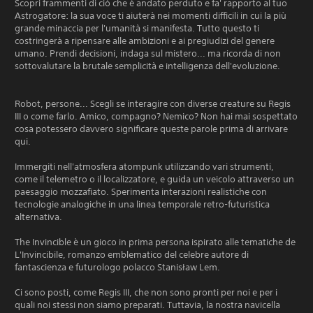
Scopri frammenti di ciò che è andato perduto e fa' rapporto al tuo
Astrogatore: la sua voce ti aiuterà nei momenti difficili in cui la più
grande minaccia per l'umanità si manifesta. Tutto questo ti
costringerà a ripensare alle ambizioni e ai pregiudizi del genere
umano. Prendi decisioni, indaga sul mistero... ma ricorda di non
sottovalutare la brutale semplicità e intelligenza dell'evoluzione.
Robot, persone... Scegli se interagire con diverse creature su Regis
III o come farlo. Amico, compagno? Nemico? Non hai mai sospettato
cosa potessero davvero significare queste parole prima di arrivare
qui.
Immergiti nell'atmosfera atompunk utilizzando vari strumenti,
come il telemetro o il localizzatore, e guida un veicolo attraverso un
paesaggio mozzafiato. Sperimenta interazioni realistiche con
tecnologie analogiche in una linea temporale retro-futuristica
alternativa.
The Invincible è un gioco in prima persona ispirato alle tematiche de
L'Invincibile, romanzo emblematico del celebre autore di
fantascienza e futurologo polacco Stanisław Lem.
Ci sono posti, come Regis III, che non sono pronti per noi e per i
quali noi stessi non siamo preparati. Tuttavia, la nostra navicella