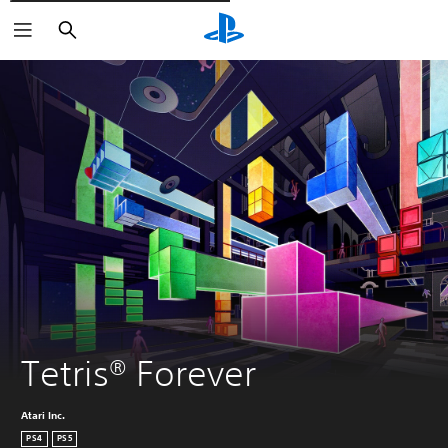
Cerca
Tetris® Forever
Atari Inc.
PS4
PS5