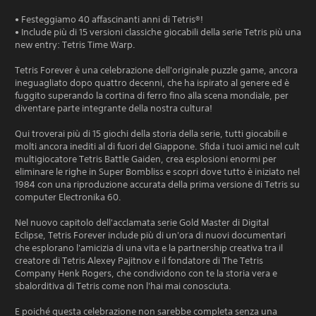
• Festeggiamo 40 affascinanti anni di Tetris®!
• Include più di 15 versioni classiche giocabili della serie Tetris più una
new entry: Tetris Time Warp.
Tetris Forever è una celebrazione dell'originale puzzle game, ancora
ineguagliato dopo quattro decenni, che ha ispirato al genere ed è
fuggito superando la cortina di ferro fino alla scena mondiale, per
diventare parte integrante della nostra cultura!
Qui troverai più di 15 giochi della storia della serie, tutti giocabili e
molti ancora inediti al di fuori del Giappone. Sfida i tuoi amici nel cult
multigiocatore Tetris Battle Gaiden, crea esplosioni enormi per
eliminare le righe in Super Bombliss e scopri dove tutto è iniziato nel
1984 con una riproduzione accurata della prima versione di Tetris su
computer Electronika 60.
Nel nuovo capitolo dell'acclamata serie Gold Master di Digital
Eclipse, Tetris Forever include più di un'ora di nuovi documentari
che esplorano l'amicizia di una vita e la partnership creativa tra il
creatore di Tetris Alexey Pajitnov e il fondatore di The Tetris
Company Henk Rogers, che condividono con te la storia vera e
sbalorditiva di Tetris come non l'hai mai conosciuta.
E poiché questa celebrazione non sarebbe completa senza una