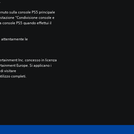
.
nuto sulla console PS5 principale 
ostazione “Condivisione console e 
ra console PS5 quando effettui il 
e attentamente le 
rtainment Inc. concesso in licenza 
tainment Europe. Si applicano i 
i visitare 
utilizzo completi.