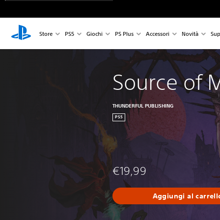
Store
PS5
Giochi
PS Plus
Accessori
Novità
Sup
Source of 
THUNDERFUL PUBLISHING
PS5
€19,99
Aggiungi al carrell