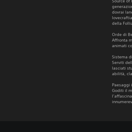
Source of 
generazion
dovrai lan
lovecrafti
della Foll
Orde di Be
Affronta m
animati con
Sistema d
Serviti de
lasciati s
abilità, cl
Paesaggi 
Goditi il 
l’affascin
innumerevo