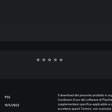
Il download del presente prodotto è sogg
PS5
Condizioni d'uso del software di PlaySta
supplementare specifica applicabile a qu
11/5/2022
accettare questi Termini, non scaricare 