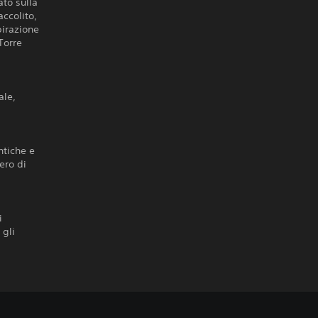
to sulla
ccolito,
pirazione
 Torre
ale,
ntiche e
ero di
i
 gli