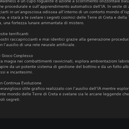
Madness è un cupo roguelite d’azione a scorrimento orizzontale basa
e procedurale e sull’apprendimento automatico dell’IA. In veste di a
ciarti in un’angosciosa odissea all’interno di un contorto mondo d’is
ana, e starà a te svelare i segreti cosmici delle Terre di Creta e della
ia, una fortezza lunare ammantata di mistero.
stie terrificanti
ostri raccapriccianti e mai identici grazie alla generazione procedur
 l’ausilio di una rete neurale artificiale.
i Gioco Conplesso
lla magia nei combattimenti ravvicinati, esplora ambientazioni labiri
tupire da un potente sistema di gestione del bottino e da un folto alb
assi e incantesimi.
in Continua Evoluzione
meraviglioso stile grafico realizzato con l’ausilio dell’IA mentre esplor
ante mondo delle Terre di Creta e svelane sia le arcane leggende che
li segreti.