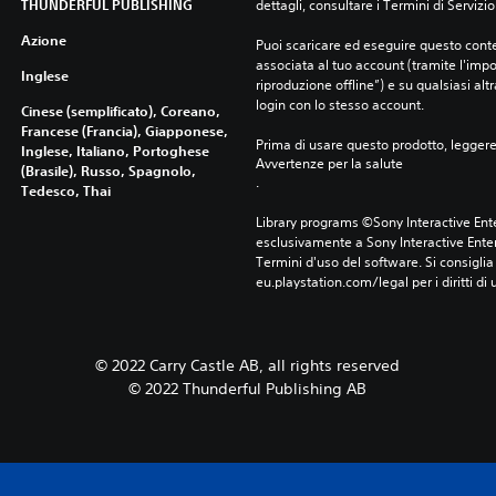
THUNDERFUL PUBLISHING
dettagli, consultare i Termini di Servizio
Azione
Puoi scaricare ed eseguire questo conte
associata al tuo account (tramite l'imp
Inglese
riproduzione offline”) e su qualsiasi alt
login con lo stesso account.
Cinese (semplificato), Coreano,
Francese (Francia), Giapponese,
Prima di usare questo prodotto, legger
Inglese, Italiano, Portoghese
Avvertenze per la salute
(Brasile), Russo, Spagnolo,
.
Tedesco, Thai
Library programs ©Sony Interactive Ente
esclusivamente a Sony Interactive Enter
Termini d'uso del software. Si consiglia d
eu.playstation.com/legal per i diritti di 
© 2022 Carry Castle AB, all rights reserved
© 2022 Thunderful Publishing AB