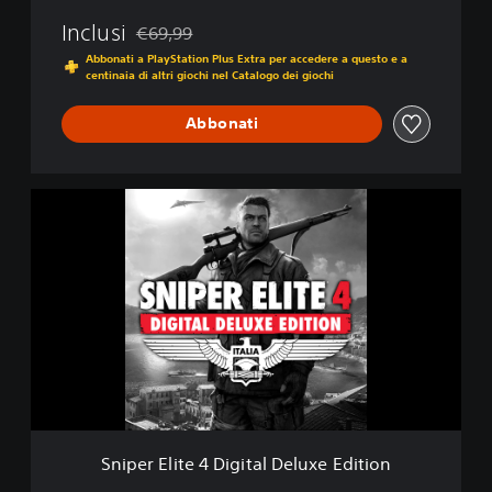
Inclusi
€69,99
Scontato dal prezzo originale di €69,99
Abbonati a PlayStation Plus Extra per accedere a questo e a
centinaia di altri giochi nel Catalogo dei giochi
Abbonati
S
n
i
p
e
r
E
l
i
t
e
4
D
Sniper Elite 4 Digital Deluxe Edition
i
g