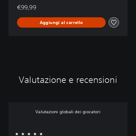
i
€99,99
t
a
Aggiungi al carrello
l
D
e
l
u
x
e
E
d
i
Valutazione e recensioni
t
i
o
n
Valutazioni globali dei giocatori
★★★★★