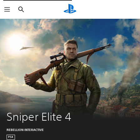
Cerca
Sniper Elite 4
REBELLION INTERACTIVE
PS4