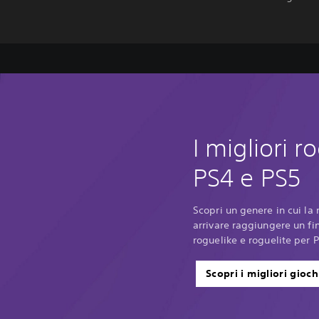
I migliori r
PS4 e PS5
Scopri un genere in cui la
arrivare raggiungere un fin
roguelike e roguelite per P
Scopri i migliori gioch