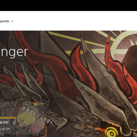
porto
inger
o originale di €7,99
Station Plus
PM UTC
: €7,99