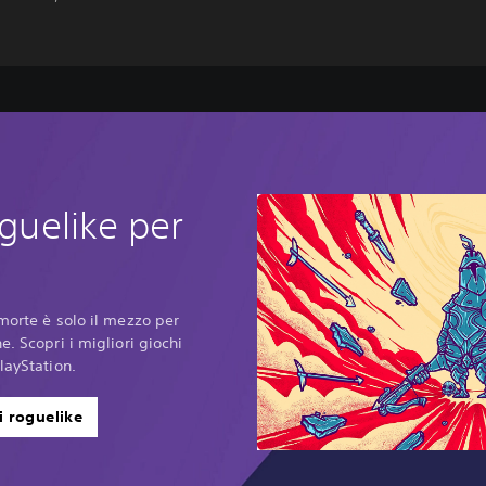
oguelike per
 morte è solo il mezzo per
e. Scopri i migliori giochi
layStation.
i roguelike