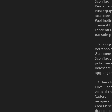
Sconfiggi 
Pergamene
Puoi equip
attaccare.
Puoi inolt
creare il t
Fendenti r
tuo stile 
~ Sconfigg
Verranno e
Giappone,
Sconfiggerl
potenzier
Indossare 
aggiungere
~ Ottieni 
I livelli 
volta, il 
Cadere in 
recupera i
Crea un se
drago a o