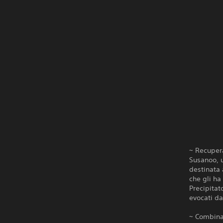
~ Recupera
Susanoo, u
destinata 
che gli ha 
Precipitat
evocati da
~ Combina 