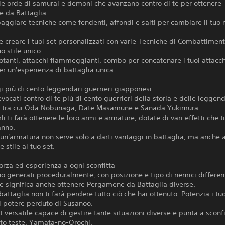
le orde di samurai e demoni che avanzano contro di te per ottenere
 da Battaglia.
aggiare tecniche come fendenti, affondi e salti per cambiare il tuo
re creare i tuoi set personalizzati con varie Tecniche di Combattimen
uo stile unico.
otanti, attacchi fiammeggianti, combo per concatenare i tuoi attacchi
per un'esperienza di battaglia unica.
i più di cento leggendari guerrieri giapponesi
vocati contro di te più di cento guerrieri della storia e delle leggen
 tra cui Oda Nobunaga, Date Masamune e Sanada Yukimura.
i ti farà ottenere le loro armi e armature, dotate di vari effetti che t
anno.
un'armatura non serve solo a darti vantaggi in battaglia, ma anche 
 stile al tuo set.
forza ed esperienza a ogni sconfitta
sono generati proceduralmente, con posizione e tipo di nemici differen
che significa anche ottenere Pergamene da Battaglia diverse.
battaglia non ti farà perdere tutto ciò che hai ottenuto. Potenzia i tuo
l potere perduto di Susanoo.
t versatile capace di gestire tante situazioni diverse e punta a sconf
tto teste, Yamata-no-Orochi.