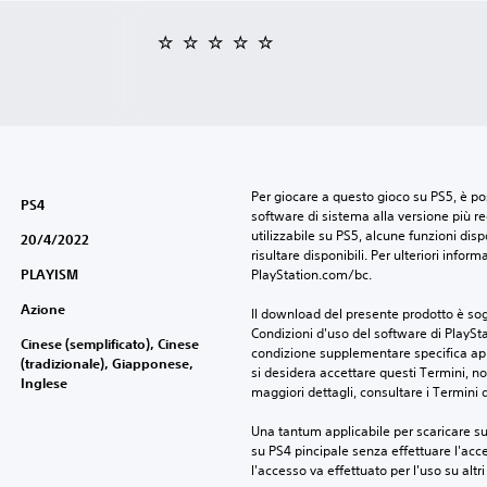
Per giocare a questo gioco su PS5, è pos
PS4
software di sistema alla versione più r
utilizzabile su PS5, alcune funzioni dis
20/4/2022
risultare disponibili. Per ulteriori inform
PLAYISM
PlayStation.com/bc.
Azione
Il download del presente prodotto è sogg
Condizioni d'uso del software di PlaySta
Cinese (semplificato), Cinese
condizione supplementare specifica appl
(tradizionale), Giapponese,
si desidera accettare questi Termini, non
Inglese
maggiori dettagli, consultare i Termini d
Una tantum applicabile per scaricare su 
su PS4 pincipale senza effettuare l'acc
l'accesso va effettuato per l'uso su altr