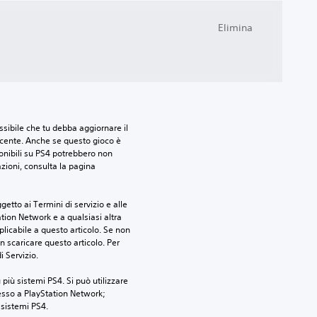
Elimina
sibile che tu debba aggiornare il 
ecente. Anche se questo gioco è 
ponibili su PS4 potrebbero non 
azioni, consulta la pagina 
etto ai Termini di servizio e alle 
tion Network e a qualsiasi altra 
icabile a questo articolo. Se non 
 scaricare questo articolo. Per 
i Servizio.
più sistemi PS4. Si può utilizzare 
esso a PlayStation Network; 
i sistemi PS4.