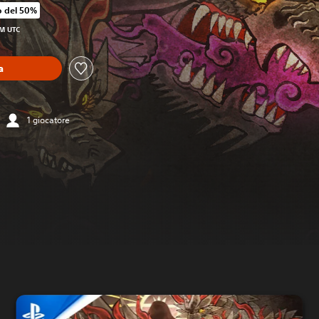
o del 50%
zo originale di €7,99
PM UTC
a
1 giocatore