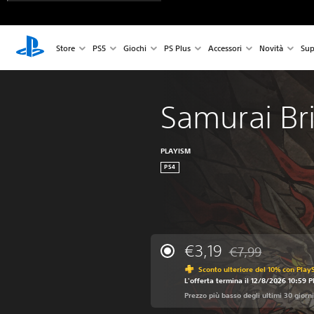
Store
PS5
Giochi
PS Plus
Accessori
Novità
Sup
Samurai Br
PLAYISM
PS4
€3,19
€7,99
Scontato dal prezz
Sconto ulteriore del 10% con Play
L'offerta termina il 12/8/2026 10:59 
Prezzo più basso degli ultimi 30 giorni