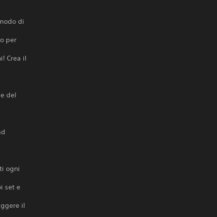
 modo di
to per
! Crea il
de del
i
ad
ti ogni
i set e
iggere il