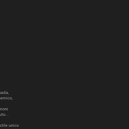
nada,
 nemico,
emoni
to...
tile unico