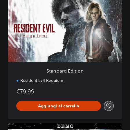
S
t
a
n
d
a
r
d
E
d
i
t
i
Standard Edition
o
n
Resident Evil Requiem
€79,99
Aggiungi al carrello
R