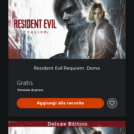
e
s
i
d
e
n
t
E
v
i
l
R
Resident Evil Requiem: Demo
e
q
u
Gratis
i
Versione di prova
e
m
Aggiungi alla raccolta
:
D
e
m
D
o
e