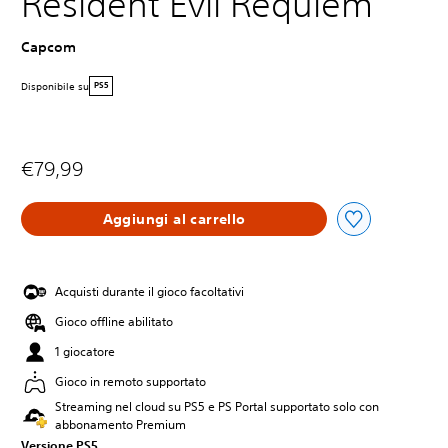
Resident Evil Requiem
Capcom
Disponibile su
PS5
€79,99
Aggiungi al carrello
Acquisti durante il gioco facoltativi
Gioco offline abilitato
1 giocatore
Gioco in remoto supportato
Streaming nel cloud su PS5 e PS Portal supportato solo con
abbonamento Premium
Versione PS5