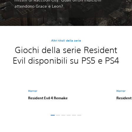
attendono Grace e Leon?
Altri titoli della serie
Giochi della serie Resident
Evil disponibili su PS5 e PS4
Horror
Horror
Resident Evil 4 Remake
Resident 