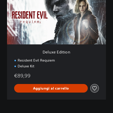
l
u
x
e
E
d
i
t
i
o
n
Deluxe Edition
Resident Evil Requiem
Deluxe Kit
€89,99
Aggiungi al carrello