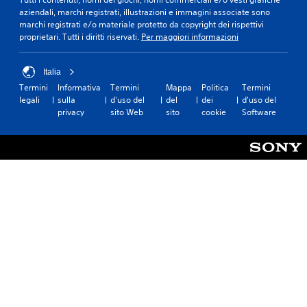
aziendali, marchi registrati, illustrazioni e immagini associate sono
marchi registrati e/o materiale protetto da copyright dei rispettivi
proprietari. Tutti i diritti riservati.
Per maggiori informazioni
Italia
Termini
Informativa
Termini
Mappa
Politica
Termini
legali
sulla
d'uso del
del
dei
d'uso del
privacy
sito Web
sito
cookie
Software