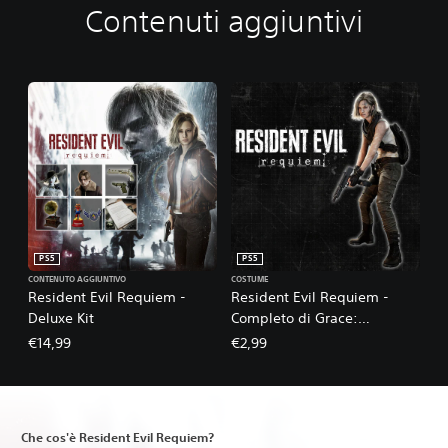
Contenuti aggiuntivi
PS5
PS5
CONTENUTO AGGIUNTIVO
COSTUME
Resident Evil Requiem -
Resident Evil Requiem -
Deluxe Kit
Completo di Grace:
Apocalisse
€14,99
€2,99
Che cos'è Resident Evil Requiem?