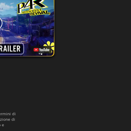
ermini di
nzione di
o e