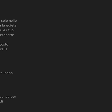
 solo nelle
e la quieta
u e i tuoi
ezzanotte
scosto
re la
te Inaba.
rsonae per
di