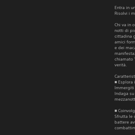
Entra in u
Risolvi i m
Chi va in 
notti di p
cittadina 
amici form
e dei maca
manifestaz
chiamato "
verità.
Caratteris
■ Esplora 
Immergiti 
Indaga su 
mezzanotte
■ Coinvolg
Sfrutta le
battere av
combattime