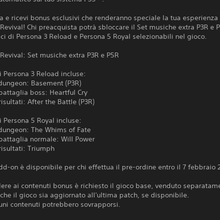
a e ricevi bonus esclusivi che renderanno speciale la tua esperienza 
Revival! Chi preacquista potrà sbloccare il Set musiche extra P3R e 
ici di Persona 3 Reload e Persona 5 Royal selezionabili nel gioco.
Revival: Set musiche extra P3R e P5R
 Persona 3 Reload incluse:
 dungeon: Basement (P3R)
battaglia boss: Heartful Cry
isultati: After the Battle (P3R)
 Persona 5 Royal incluse:
 dungeon: The Whims of Fate
battaglia normale: Will Power
risultati: Triumph
d-on è disponibile per chi effettua il pre-ordine entro il 7 febbraio 
ere ai contenuti bonus è richiesto il gioco base, venduto separatam
 che il gioco sia aggiornato all'ultima patch, se disponibile.
uni contenuti potrebbero sovrapporsi.