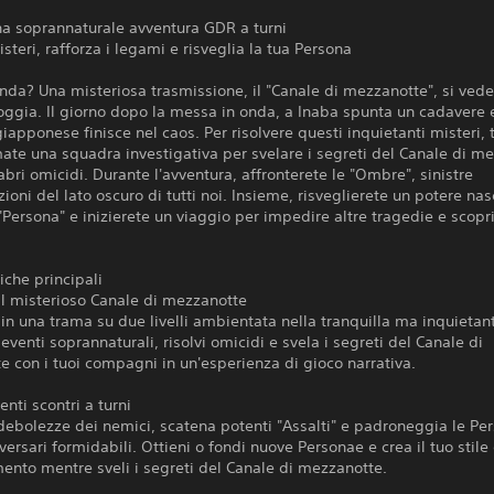
na soprannaturale avventura GDR a turni
isteri, rafforza i legami e risveglia la tua Persona
onda? Una misteriosa trasmissione, il "Canale di mezzanotte", si vede
ioggia. Il giorno dopo la messa in onda, a Inaba spunta un cadavere 
giapponese finisce nel caos. Per risolvere questi inquietanti misteri, t
ate una squadra investigativa per svelare i segreti del Canale di m
bri omicidi. Durante l'avventura, affronterete le "Ombre", sinistre
ioni del lato oscuro di tutti noi. Insieme, risveglierete un potere na
Persona" e inizierete un viaggio per impedire altre tragedie e scopri
tiche principali
il misterioso Canale di mezzanotte
in una trama su due livelli ambientata nella tranquilla ma inquietan
eventi soprannaturali, risolvi omicidi e svela i segreti del Canale di
 con i tuoi compagni in un'esperienza di gioco narrativa.
enti scontri a turni
 debolezze dei nemici, scatena potenti "Assalti" e padroneggia le Pe
versari formidabili. Ottieni o fondi nuove Personae e crea il tuo stile 
nto mentre sveli i segreti del Canale di mezzanotte.