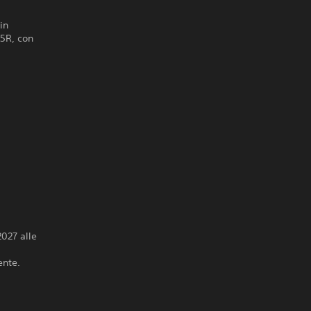
in
P5R, con
2027 alle
ente.