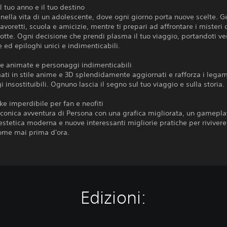
l tuo anno e il tuo destino
nella vita di un adolescente, dove ogni giorno porta nuove scelte. Ge
 lavoretti, scuola e amicizie, mentre ti prepari ad affrontare i misteri
tte. Ogni decisione che prendi plasma il tuo viaggio, portandoti ve
 ed epiloghi unici e indimenticabili.
e animate e personaggi indimenticabili
mati in stile anime e 3D splendidamente aggiornati e rafforza i lega
 insostituibili. Ognuno lascia il segno sul tuo viaggio e sulla storia.
e imperdibile per fan e neofiti
'iconica avventura di Persona con una grafica migliorata, un gamepla
'estetica moderna e nuove interessanti migliorie pratiche per riviver
come mai prima d'ora.
Edizioni: