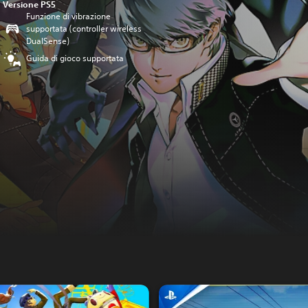
Versione PS5
Funzione di vibrazione
supportata (controller wireless
DualSense)
Guida di gioco supportata