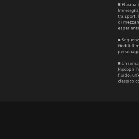
■ Plasma i
Immergiti 
tra sport,
di mezzano
esperienze
■ Sequenz
Goditi fil
personaggi
■ Un remak
Riscopri l
fluido, un
classico 