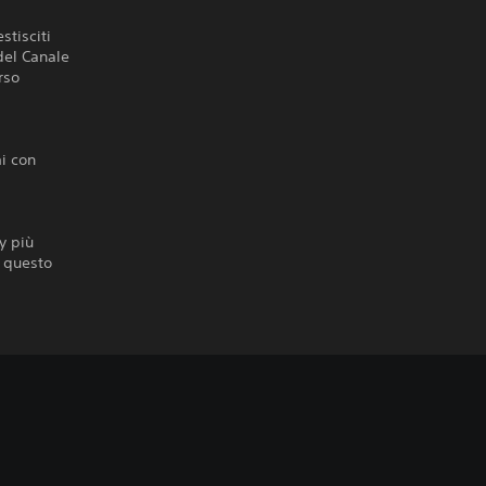
stisciti
 del Canale
rso
mi con
y più
e questo