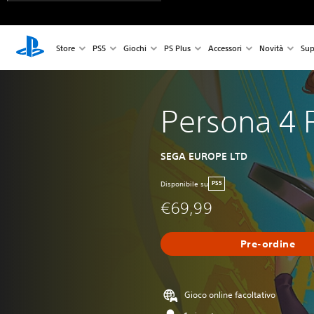
Store
PS5
Giochi
PS Plus
Accessori
Novità
Sup
Persona 4 
SEGA EUROPE LTD
Disponibile su
PS5
€69,99
Pre-ordine
Gioco online facoltativo