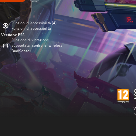
Funzioni di accessibilità (4)
Funzioni di accessibilità
Versione PS5
Funzione di vibrazione
supportata (controller wireless
DualSense)
V
n