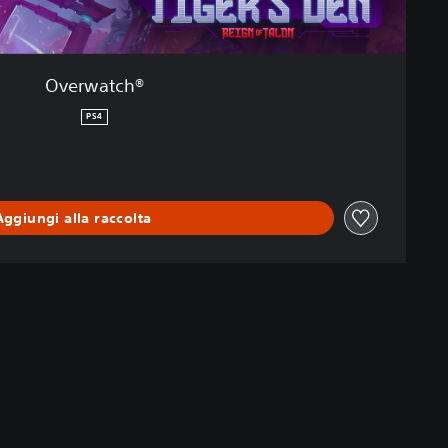
Overwatch®
PS4
Aggiungi alla raccolta