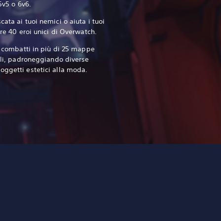
 5v5 o 6v6.
ata ai tuoi nemici o aiuta i tuoi
tre 40 eroi unici di Overwatch.‎
 e combatti in più di 25 mappe
eali, padroneggiando diverse
oggetti estetici alla moda.