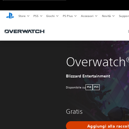
Store
PS5
Giochi
PS Plus
Accessori
Novità
Suppor
Overwatch
Blizzard Entertainment
Disponibile su
PS4
PS5
Gratis
Aggiungi alla raccol