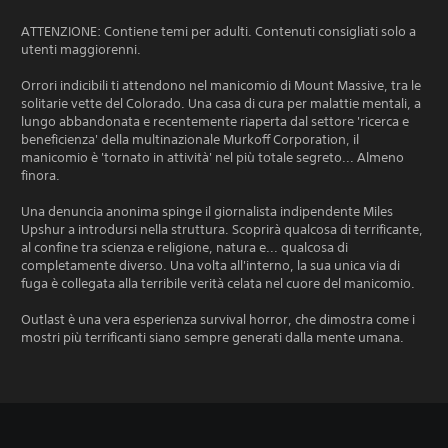
ATTENZIONE: Contiene temi per adulti. Contenuti consigliati solo a
utenti maggiorenni.
Orrori indicibili ti attendono nel manicomio di Mount Massive, tra le
solitarie vette del Colorado. Una casa di cura per malattie mentali, a
lungo abbandonata e recentemente riaperta dal settore 'ricerca e
beneficienza' della multinazionale Murkoff Corporation, il
manicomio è 'tornato in attività' nel più totale segreto... Almeno
finora.
Una denuncia anonima spinge il giornalista indipendente Miles
Upshur a introdursi nella struttura. Scoprirà qualcosa di terrificante,
al confine tra scienza e religione, natura e... qualcosa di
completamente diverso. Una volta all'interno, la sua unica via di
fuga è collegata alla terribile verità celata nel cuore del manicomio.
Outlast è una vera esperienza survival horror, che dimostra come i
mostri più terrificanti siano sempre generati dalla mente umana.