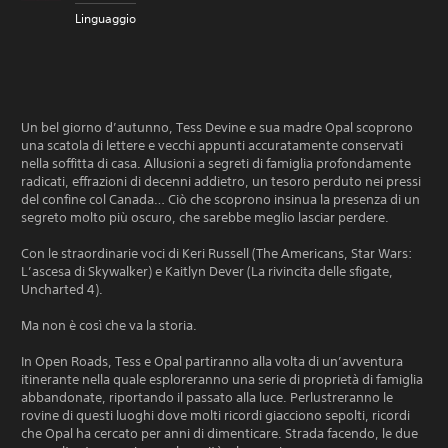
Linguaggio
Un bel giorno d’autunno, Tess Devine e sua madre Opal scoprono
una scatola di lettere e vecchi appunti accuratamente conservati
nella soffitta di casa. Allusioni a segreti di famiglia profondamente
radicati, effrazioni di decenni addietro, un tesoro perduto nei pressi
del confine col Canada… Ciò che scoprono insinua la presenza di un
segreto molto più oscuro, che sarebbe meglio lasciar perdere.
Con le straordinarie voci di Keri Russell (The Americans, Star Wars:
L’ascesa di Skywalker) e Kaitlyn Dever (La rivincita delle sfigate,
Uncharted 4).
Ma non è così che va la storia.
In Open Roads, Tess e Opal partiranno alla volta di un’avventura
itinerante nella quale esploreranno una serie di proprietà di famiglia
abbandonate, riportando il passato alla luce. Perlustreranno le
rovine di questi luoghi dove molti ricordi giacciono sepolti, ricordi
che Opal ha cercato per anni di dimenticare. Strada facendo, le due