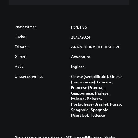
Piattaforma:
PS4, PS5
Uscita:
28/3/2024
Editore:
ANNAPURNA INTERACTIVE
Generi:
Avventura
Voce:
Inglese
Lingue schermo:
Cinese (semplificato), Cinese
(tradizionale), Coreano,
Francese (Francia),
Giapponese, Inglese,
Italiano, Polacco,
Portoghese (Brasile), Russo,
Spagnolo, Spagnolo
(Messico), Tedesco
Per giocare a questo gioco su PS5, è possibile che tu debba 