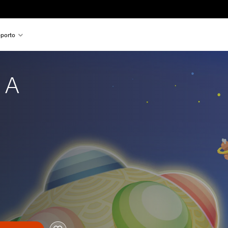
porto
 A 