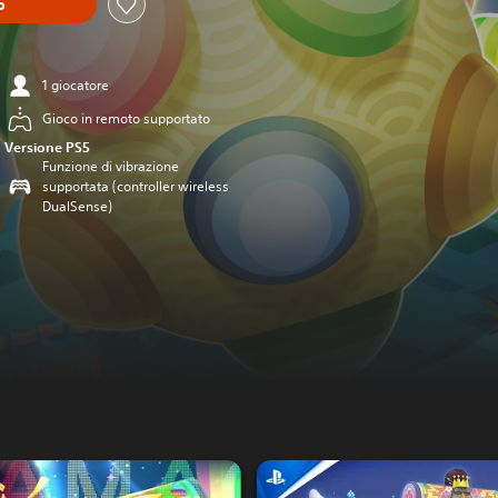
o
1 giocatore
Gioco in remoto supportato
Versione PS5
Funzione di vibrazione
supportata (controller wireless
DualSense)