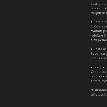
Lasciati s
un'origina
magnete pe
• Rotola n
Il Re stav
svariati p
rotolare i
altri peri
• Resta in
Scegli se 
volti e col
• Competi 
Conquista 
online i c
contro avv
*È disponi
gli stessi 