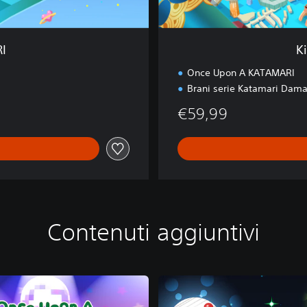
E
d
i
I
K
t
i
Once Upon A KATAMARI
o
Brani serie Katamari Dama
n
€59,99
Contenuti aggiuntivi