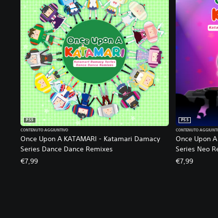
PS5
PS5
CONTENUTO AGGIUNTIVO
CONTENUTO AGGIUNT
Once Upon A KATAMARI - Katamari Damacy
Once Upon A
Series Dance Dance Remixes
Series Neo R
€7,99
€7,99