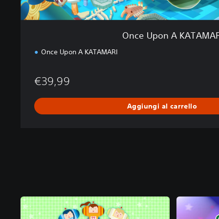
R
I
Once Upon A KATAMAR
Once Upon A KATAMARI
€39,99
Aggiungi al carrello