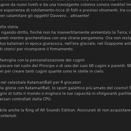
tupire da nuovi livelli e da una travolgente colonna sonora inedita! I
le esperienza di rotolamento ricca di folli e preziosi strumenti, tra cu
r calamitare gli oggetti! Davvero... attraente!
ella storia
a rigando dritto, finché non ha inavvertitamente annientato la Terra, l
ianeti mentre giocherellava con una strana pergamena. Ora non resta
l tuo katamari in epoca giurassica, nell'era glaciale, nel Giappone ant
odi storici per ricomporre il firmamento.
 famiglia con la personalizzazione dei cugini
giocare nel ruolo del Principe o di uno dei suoi 68 cugini e parenti. M
ori per creare tanti cugini quante sono le stelle in cielo.
nel celestiale KatamariBall per 4 giocatori
la gloria con KatamariBall, lo sport galattico più amato del cosmo! 
ugini di tutto il mondo o migliora le tue capacità in sfolgoranti partite
ersari controllati dalla CPU.
bile anche la King of All Sounds Edition. Assicurati di non acquistare
contenuti.