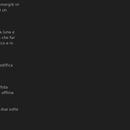
mmergiti in
i un
a luna e
 che far
ico e in
odifica
Sfida
 offline
 due volte