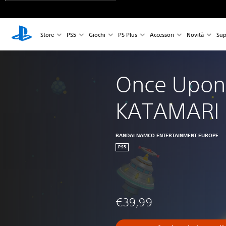
Store
PS5
Giochi
PS Plus
Accessori
Novità
Sup
Once Upon
KATAMARI
BANDAI NAMCO ENTERTAINMENT EUROPE
PS5
€39,99